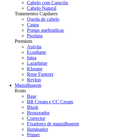
Cabelo com Caracóis
Cabelo Natural
Tratamentos Capilares
Queda de cabelo
Caspa
Pontas quebradiças
Psoríase
Premium
Apivita
Ecophane
Intea
Lazartigue
Klorane
Rene Furterer
Revlon
Maquilhagem
Rosto
Base
BB Cream e CC Cream
Blush
Bronzeador
Corrector
Fixadores de maquilhagem
Iluminador
Primer