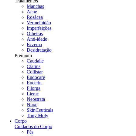
Tratamentos
Manchas
Acne
Rosácea
Vermelhidão
Imperfeições
Olheiras
Anti-idade
Eczema
Desidratação
Premium
Caudalie
Clarins
Collistar
Endocare
Eucerin
Filorga
Lierac
Neostrata
Nuxe
SkinCeuticals
Tony Moly
Corpo
Cuidados do Corpo
Pés