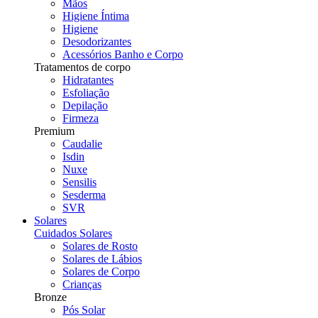
Mãos
Higiene Íntima
Higiene
Desodorizantes
Acessórios Banho e Corpo
Tratamentos de corpo
Hidratantes
Esfoliação
Depilação
Firmeza
Premium
Caudalie
Isdin
Nuxe
Sensilis
Sesderma
SVR
Solares
Cuidados Solares
Solares de Rosto
Solares de Lábios
Solares de Corpo
Crianças
Bronze
Pós Solar