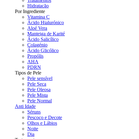
Tratamentos
Hidratação
Por Ingrediente
Vitamina C
Ácido Hialurónico
Aloé Vera
Manteiga de Karité
Ácido Salicílico
Colagénio
Ácido Glicólico
Propólis
AHA
PDRN
Tipos de Pele
Pele sensível
Pele Seca
Pele Oleosa
Pele Mista
Pele Normal
Anti Idade
Séruns
Pescoço e Decote
Olhos e Lábios
Noite
Dia