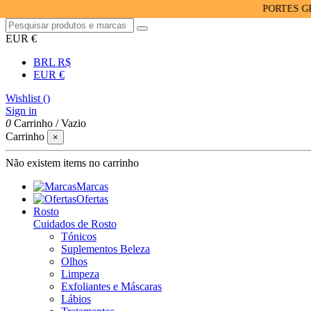
PORTES GRÁTIS 
EUR €
BRL R$
EUR €
Wishlist (
)
Sign in
0
Carrinho
/
Vazio
Carrinho
×
Não existem items no carrinho
Marcas
Ofertas
Rosto
Cuidados de Rosto
Tónicos
Suplementos Beleza
Olhos
Limpeza
Exfoliantes e Máscaras
Lábios