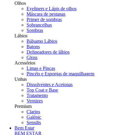
Olhos
Eyeliners e Lápis de olhos
Máscara de pestanas
Primer de sombras
Sobrancelhas
Sombras
Lábios
Bálsamo Lábios
Batons
Delineadores de lábios
Gloss
Acessórios
Limas e Pinças
Pincéis e Esponjas de maquilhagem
Unhas
Dissolventes e Acetonas
Top Coat e Base
Tratamento
Vernizes
Premium
Clarins
Galénic
Sensilis
Bem Estar
BEM ESTAR