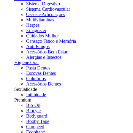
Sistema Digestivo
Sistema Cardiovascular
Ossos e Articulações
Multivitaminas
Herpes
Emagrecer
Cuidados Mulher
Cansaço Fisico e Memória
Anti Fungos
Acessórios Bem Estar
Alergias e Insectos
Higiene Oral
Pasta Dentes
Escovas Dentes
Colutórios
Acessórios Dentes
Sexualidade
Intimidade
Premium
Bio-Oil
Biocyte
Bodyguard
Booby Tape
Compeed
Ecophane