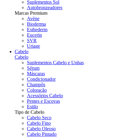
Suplementos Sol
Autobronzeadores
Marcas Premium
Avène
Bioderma
Esthederm
Eucerin
SVR
Uriage
Cabelo
Cabelo
Suplementos Cabelo e Unhas
Sérum
Máscaras
Condicionador
Champôs
Coloração
Acessórios Cabelo
Pentes e Escovas
Estilo
Tipo de Cabelo
Cabelo Seco
Cabelo Fino
Cabelo Oleoso
Cabelo Pintado