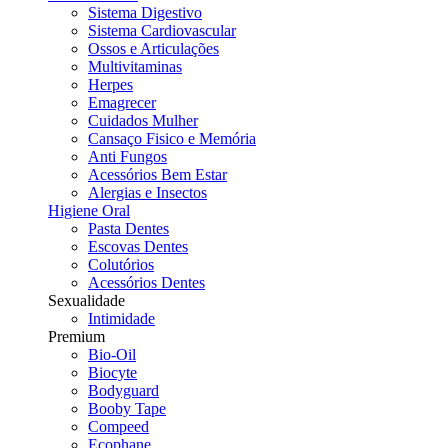
Sistema Digestivo
Sistema Cardiovascular
Ossos e Articulações
Multivitaminas
Herpes
Emagrecer
Cuidados Mulher
Cansaço Fisico e Memória
Anti Fungos
Acessórios Bem Estar
Alergias e Insectos
Higiene Oral
Pasta Dentes
Escovas Dentes
Colutórios
Acessórios Dentes
Sexualidade
Intimidade
Premium
Bio-Oil
Biocyte
Bodyguard
Booby Tape
Compeed
Ecophane