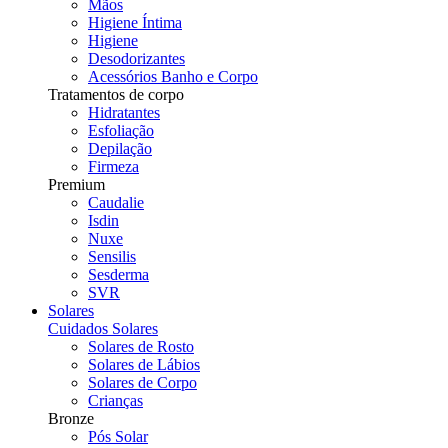
Mãos
Higiene Íntima
Higiene
Desodorizantes
Acessórios Banho e Corpo
Tratamentos de corpo
Hidratantes
Esfoliação
Depilação
Firmeza
Premium
Caudalie
Isdin
Nuxe
Sensilis
Sesderma
SVR
Solares
Cuidados Solares
Solares de Rosto
Solares de Lábios
Solares de Corpo
Crianças
Bronze
Pós Solar