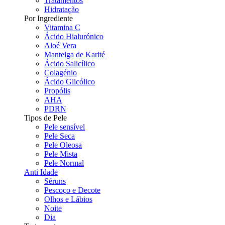
Tratamentos
Hidratação
Por Ingrediente
Vitamina C
Ácido Hialurónico
Aloé Vera
Manteiga de Karité
Ácido Salicílico
Colagénio
Ácido Glicólico
Propólis
AHA
PDRN
Tipos de Pele
Pele sensível
Pele Seca
Pele Oleosa
Pele Mista
Pele Normal
Anti Idade
Séruns
Pescoço e Decote
Olhos e Lábios
Noite
Dia