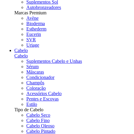
Suplementos Sol
Autobronzeadores
Marcas Premium
Avène
Bioderma
Esthederm
Eucerin
SVR
Uriage
Cabelo
Cabelo
Suplementos Cabelo e Unhas
Sérum
Máscaras
Condicionador
Champôs
Coloração
Acessórios Cabelo
Pentes e Escovas
Estilo
Tipo de Cabelo
Cabelo Seco
Cabelo Fino
Cabelo Oleoso
Cabelo Pintado