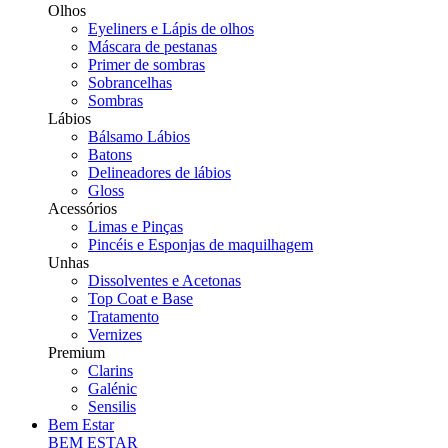
Olhos
Eyeliners e Lápis de olhos
Máscara de pestanas
Primer de sombras
Sobrancelhas
Sombras
Lábios
Bálsamo Lábios
Batons
Delineadores de lábios
Gloss
Acessórios
Limas e Pinças
Pincéis e Esponjas de maquilhagem
Unhas
Dissolventes e Acetonas
Top Coat e Base
Tratamento
Vernizes
Premium
Clarins
Galénic
Sensilis
Bem Estar
BEM ESTAR