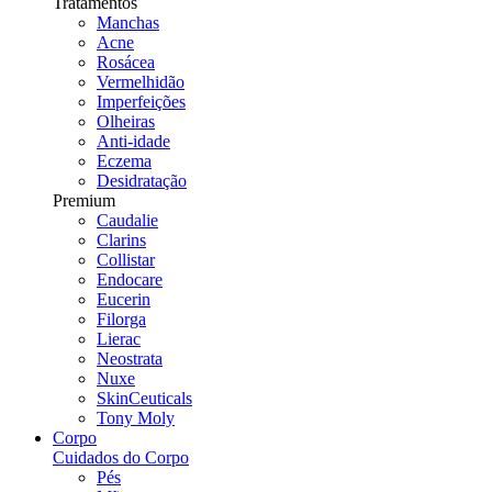
Tratamentos
Manchas
Acne
Rosácea
Vermelhidão
Imperfeições
Olheiras
Anti-idade
Eczema
Desidratação
Premium
Caudalie
Clarins
Collistar
Endocare
Eucerin
Filorga
Lierac
Neostrata
Nuxe
SkinCeuticals
Tony Moly
Corpo
Cuidados do Corpo
Pés