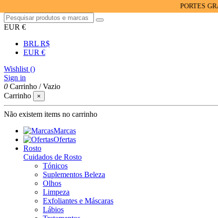
PORTES GRÁTIS P
EUR €
BRL R$
EUR €
Wishlist (
)
Sign in
0
Carrinho
/
Vazio
Carrinho
×
Não existem items no carrinho
Marcas
Ofertas
Rosto
Cuidados de Rosto
Tónicos
Suplementos Beleza
Olhos
Limpeza
Exfoliantes e Máscaras
Lábios