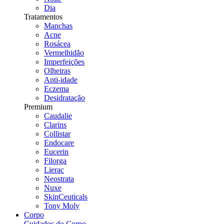
Dia
Tratamentos
Manchas
Acne
Rosácea
Vermelhidão
Imperfeições
Olheiras
Anti-idade
Eczema
Desidratação
Premium
Caudalie
Clarins
Collistar
Endocare
Eucerin
Filorga
Lierac
Neostrata
Nuxe
SkinCeuticals
Tony Moly
Corpo
Cuidados do Corpo