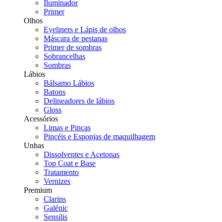
Iluminador
Primer
Olhos
Eyeliners e Lápis de olhos
Máscara de pestanas
Primer de sombras
Sobrancelhas
Sombras
Lábios
Bálsamo Lábios
Batons
Delineadores de lábios
Gloss
Acessórios
Limas e Pinças
Pincéis e Esponjas de maquilhagem
Unhas
Dissolventes e Acetonas
Top Coat e Base
Tratamento
Vernizes
Premium
Clarins
Galénic
Sensilis