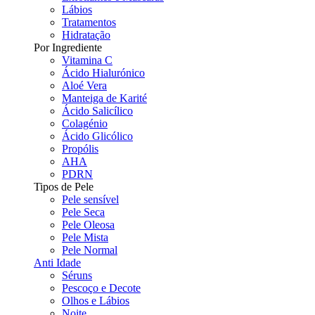
Lábios
Tratamentos
Hidratação
Por Ingrediente
Vitamina C
Ácido Hialurónico
Aloé Vera
Manteiga de Karité
Ácido Salicílico
Colagénio
Ácido Glicólico
Propólis
AHA
PDRN
Tipos de Pele
Pele sensível
Pele Seca
Pele Oleosa
Pele Mista
Pele Normal
Anti Idade
Séruns
Pescoço e Decote
Olhos e Lábios
Noite