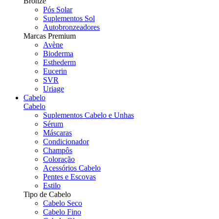
Bronze
Pós Solar
Suplementos Sol
Autobronzeadores
Marcas Premium
Avène
Bioderma
Esthederm
Eucerin
SVR
Uriage
Cabelo
Cabelo
Suplementos Cabelo e Unhas
Sérum
Máscaras
Condicionador
Champôs
Coloração
Acessórios Cabelo
Pentes e Escovas
Estilo
Tipo de Cabelo
Cabelo Seco
Cabelo Fino