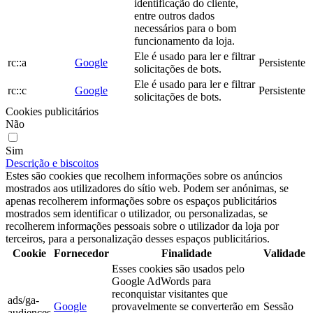
identificação do cliente,
entre outros dados
necessários para o bom
funcionamento da loja.
Ele é usado para ler e filtrar
rc::a
Google
Persistente
solicitações de bots.
Ele é usado para ler e filtrar
rc::c
Google
Persistente
solicitações de bots.
Cookies publicitários
Não
Sim
Descrição e biscoitos
Estes são cookies que recolhem informações sobre os anúncios
mostrados aos utilizadores do sítio web. Podem ser anónimas, se
apenas recolherem informações sobre os espaços publicitários
mostrados sem identificar o utilizador, ou personalizadas, se
recolherem informações pessoais sobre o utilizador da loja por
terceiros, para a personalização desses espaços publicitários.
Cookie
Fornecedor
Finalidade
Validade
Esses cookies são usados pelo
Google AdWords para
reconquistar visitantes que
ads/ga-
Google
provavelmente se converterão em
Sessão
audiences