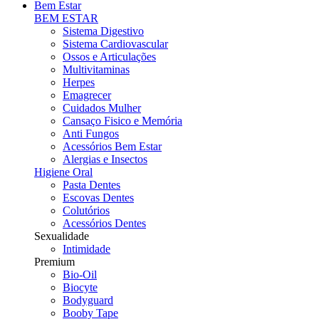
Bem Estar
BEM ESTAR
Sistema Digestivo
Sistema Cardiovascular
Ossos e Articulações
Multivitaminas
Herpes
Emagrecer
Cuidados Mulher
Cansaço Fisico e Memória
Anti Fungos
Acessórios Bem Estar
Alergias e Insectos
Higiene Oral
Pasta Dentes
Escovas Dentes
Colutórios
Acessórios Dentes
Sexualidade
Intimidade
Premium
Bio-Oil
Biocyte
Bodyguard
Booby Tape