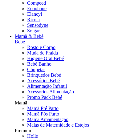
Compeed
Ecophane
Elancyl
Ricola
Sensodyne
Solgar
Mamã & Bebé
Bebé
Rosto e Corpo
Muda de Fralda
Higiene Oral Bebé
Bebé Banho
Chupetas
Brinquedos Bebé
Acessórios Bebé
Alimentação Infantil
Acessórios Alimentação
Promo Pack Bebé
Mamã
Mamã Pré Parto
Mamã Pós Parto
Mamã Amamentação
Malas de Maternidade e Estojos
Premium
Holle