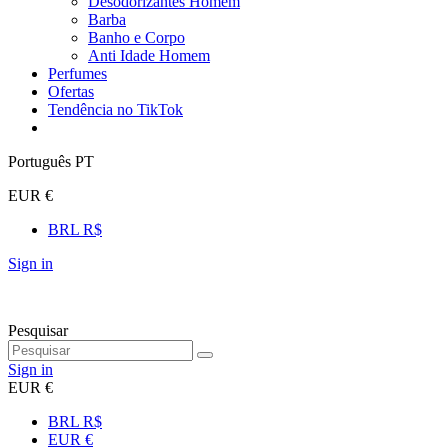
Desodorizantes Homem
Barba
Banho e Corpo
Anti Idade Homem
Perfumes
Ofertas
Tendência no TikTok
Português PT
EUR €
BRL R$
Sign in
Pesquisar
Sign in
EUR €
BRL R$
EUR €