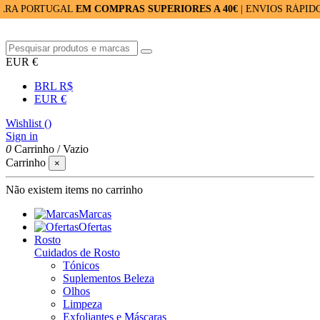
ORTUGAL
EM COMPRAS SUPERIORES A 40€
| ENVIOS RÁPIDOS: 24/
EUR €
BRL R$
EUR €
Wishlist (
)
Sign in
0
Carrinho
/
Vazio
Carrinho
×
Não existem items no carrinho
Marcas
Ofertas
Rosto
Cuidados de Rosto
Tónicos
Suplementos Beleza
Olhos
Limpeza
Exfoliantes e Máscaras