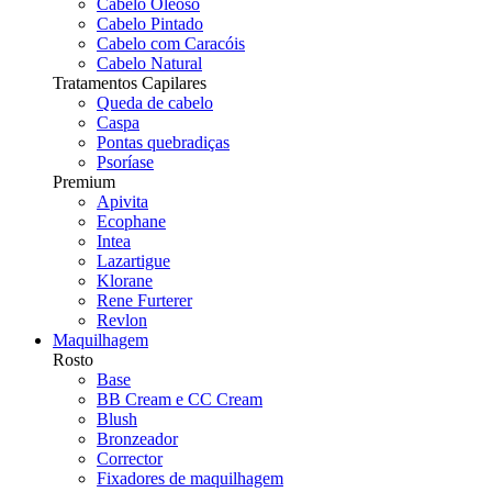
Cabelo Oleoso
Cabelo Pintado
Cabelo com Caracóis
Cabelo Natural
Tratamentos Capilares
Queda de cabelo
Caspa
Pontas quebradiças
Psoríase
Premium
Apivita
Ecophane
Intea
Lazartigue
Klorane
Rene Furterer
Revlon
Maquilhagem
Rosto
Base
BB Cream e CC Cream
Blush
Bronzeador
Corrector
Fixadores de maquilhagem