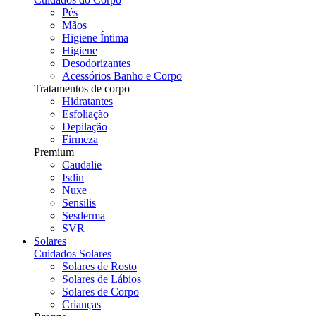
Pés
Mãos
Higiene Íntima
Higiene
Desodorizantes
Acessórios Banho e Corpo
Tratamentos de corpo
Hidratantes
Esfoliação
Depilação
Firmeza
Premium
Caudalie
Isdin
Nuxe
Sensilis
Sesderma
SVR
Solares
Cuidados Solares
Solares de Rosto
Solares de Lábios
Solares de Corpo
Crianças