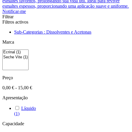
esmaltes favoritos, prolongando sua vida útil. Ideal para reviver
esmaltes espessos, proporcionando uma aplicação suave e uniforme.
Notificar-me
Filtrar
Filtros activos
Sub-Categorias : Dissolventes e Acetonas
Marca
Preço
0,00 € - 15,00 €
Apresentação
Líquido
(1)
Capacidade