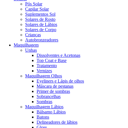
Pós Solar
Capilar Solar
Suplementos Sol
Solares de Rosto
Solares de Lábios
Solares de Corpo
Crianças
Autobronzeadores
Maquilhagem
Unhas
Dissolventes e Acetonas
Top Coat e Base
Tratamento
Vernizes
Maquilhagem Olhos
Eyeliners e Lápis de olhos
Máscara de pestanas
Primer de sombras
Sobrancelhas
Sombras
Maquilhagem Lábios
Bálsamo Lábios
Batons
Delineadores de lábios
Gloss