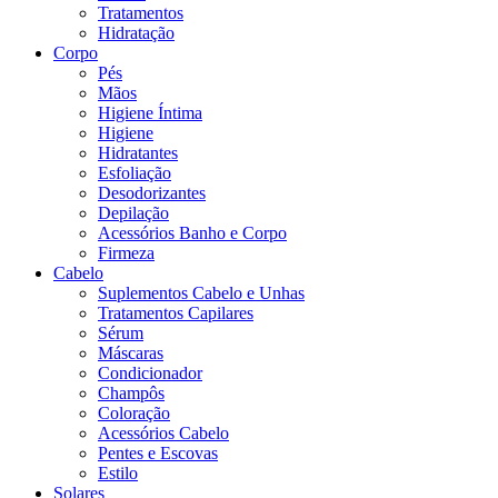
Tratamentos
Hidratação
Corpo
Pés
Mãos
Higiene Íntima
Higiene
Hidratantes
Esfoliação
Desodorizantes
Depilação
Acessórios Banho e Corpo
Firmeza
Cabelo
Suplementos Cabelo e Unhas
Tratamentos Capilares
Sérum
Máscaras
Condicionador
Champôs
Coloração
Acessórios Cabelo
Pentes e Escovas
Estilo
Solares