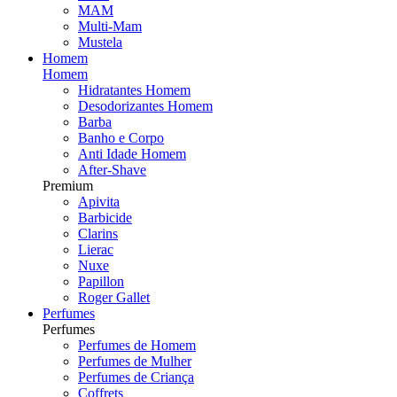
MAM
Multi-Mam
Mustela
Homem
Homem
Hidratantes Homem
Desodorizantes Homem
Barba
Banho e Corpo
Anti Idade Homem
After-Shave
Premium
Apivita
Barbicide
Clarins
Lierac
Nuxe
Papillon
Roger Gallet
Perfumes
Perfumes
Perfumes de Homem
Perfumes de Mulher
Perfumes de Criança
Coffrets