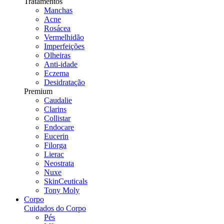
Tratamentos
Manchas
Acne
Rosácea
Vermelhidão
Imperfeições
Olheiras
Anti-idade
Eczema
Desidratação
Premium
Caudalie
Clarins
Collistar
Endocare
Eucerin
Filorga
Lierac
Neostrata
Nuxe
SkinCeuticals
Tony Moly
Corpo
Cuidados do Corpo
Pés