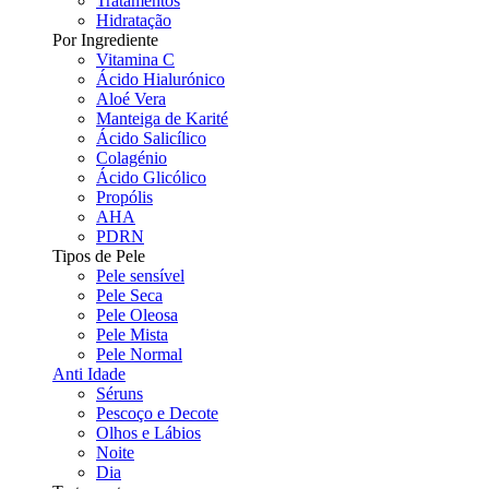
Tratamentos
Hidratação
Por Ingrediente
Vitamina C
Ácido Hialurónico
Aloé Vera
Manteiga de Karité
Ácido Salicílico
Colagénio
Ácido Glicólico
Propólis
AHA
PDRN
Tipos de Pele
Pele sensível
Pele Seca
Pele Oleosa
Pele Mista
Pele Normal
Anti Idade
Séruns
Pescoço e Decote
Olhos e Lábios
Noite
Dia