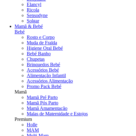
Elancyl
Ricola
Sensodyne
Solgar
Mamã & Bebé
Bebé
Rosto e Corpo
Muda de Fralda
Higiene Oral Bebé
Bebé Banho
Chupetas
Brinquedos Bebé
Acessórios Bebé
Alimentação Infantil
Acessórios Alimentação
Promo Pack Bebé
Mamã
Mamã Pré Parto
Mamã Pós Parto
Mamã Amamentação
Malas de Maternidade e Estojos
Premium
Holle
MAM
Multi-Mam