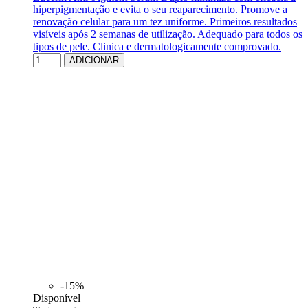
hiperpigmentação e evita o seu reaparecimento. Promove a
renovação celular para um tez uniforme. Primeiros resultados
visíveis após 2 semanas de utilização. Adequado para todos os
tipos de pele. Clinica e dermatologicamente comprovado.
ADICIONAR
-15%
Disponível