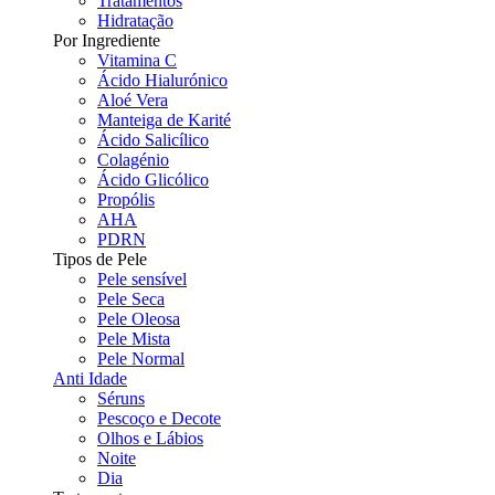
Tratamentos
Hidratação
Por Ingrediente
Vitamina C
Ácido Hialurónico
Aloé Vera
Manteiga de Karité
Ácido Salicílico
Colagénio
Ácido Glicólico
Propólis
AHA
PDRN
Tipos de Pele
Pele sensível
Pele Seca
Pele Oleosa
Pele Mista
Pele Normal
Anti Idade
Séruns
Pescoço e Decote
Olhos e Lábios
Noite
Dia