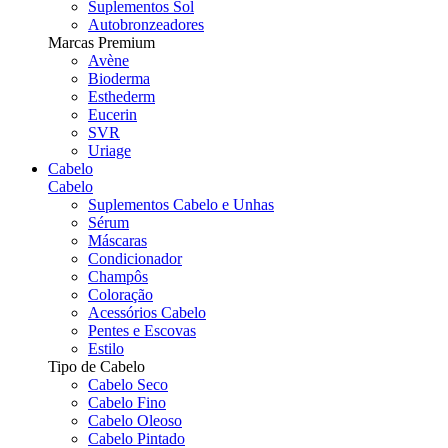
Suplementos Sol
Autobronzeadores
Marcas Premium
Avène
Bioderma
Esthederm
Eucerin
SVR
Uriage
Cabelo
Cabelo
Suplementos Cabelo e Unhas
Sérum
Máscaras
Condicionador
Champôs
Coloração
Acessórios Cabelo
Pentes e Escovas
Estilo
Tipo de Cabelo
Cabelo Seco
Cabelo Fino
Cabelo Oleoso
Cabelo Pintado