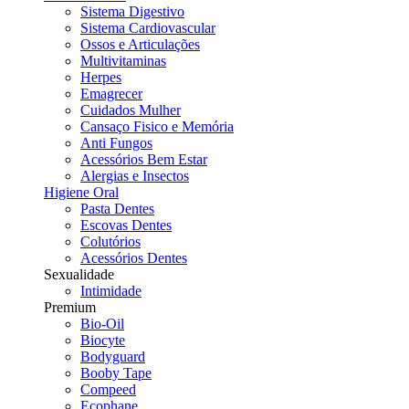
Sistema Digestivo
Sistema Cardiovascular
Ossos e Articulações
Multivitaminas
Herpes
Emagrecer
Cuidados Mulher
Cansaço Fisico e Memória
Anti Fungos
Acessórios Bem Estar
Alergias e Insectos
Higiene Oral
Pasta Dentes
Escovas Dentes
Colutórios
Acessórios Dentes
Sexualidade
Intimidade
Premium
Bio-Oil
Biocyte
Bodyguard
Booby Tape
Compeed
Ecophane