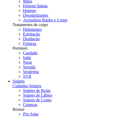
Mãos
Higiene Íntima
Higiene
Desodorizantes
Acessórios Banho e Corpo
Tratamentos de corpo
Hidratantes
Esfoliação
Depilação
Firmeza
Premium
Caudalie
Isdin
Nuxe
Sensilis
Sesderma
SVR
Solares
Cuidados Solares
Solares de Rosto
Solares de Lábios
Solares de Corpo
Crianças
Bronze
Pós Solar