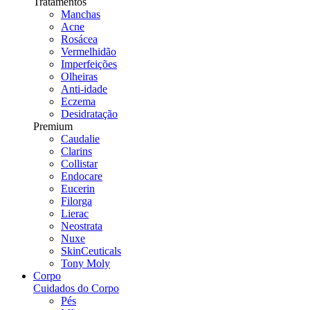
Tratamentos
Manchas
Acne
Rosácea
Vermelhidão
Imperfeições
Olheiras
Anti-idade
Eczema
Desidratação
Premium
Caudalie
Clarins
Collistar
Endocare
Eucerin
Filorga
Lierac
Neostrata
Nuxe
SkinCeuticals
Tony Moly
Corpo
Cuidados do Corpo
Pés