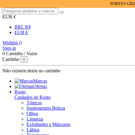
PORTES GRÁTIS PA
EUR €
BRL R$
EUR €
Wishlist (
)
Sign in
0
Carrinho
/
Vazio
Carrinho
×
Não existem items no carrinho
Marcas
Ofertas
Rosto
Cuidados de Rosto
Tónicos
Suplementos Beleza
Olhos
Limpeza
Exfoliantes e Máscaras
Lábios