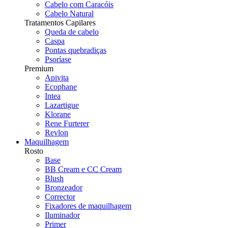
Cabelo com Caracóis
Cabelo Natural
Tratamentos Capilares
Queda de cabelo
Caspa
Pontas quebradiças
Psoríase
Premium
Apivita
Ecophane
Intea
Lazartigue
Klorane
Rene Furterer
Revlon
Maquilhagem
Rosto
Base
BB Cream e CC Cream
Blush
Bronzeador
Corrector
Fixadores de maquilhagem
Iluminador
Primer