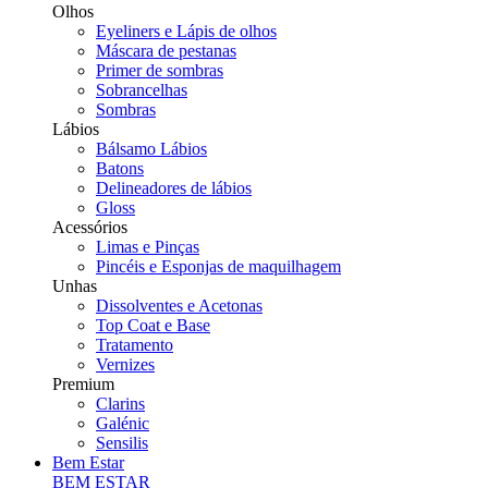
Olhos
Eyeliners e Lápis de olhos
Máscara de pestanas
Primer de sombras
Sobrancelhas
Sombras
Lábios
Bálsamo Lábios
Batons
Delineadores de lábios
Gloss
Acessórios
Limas e Pinças
Pincéis e Esponjas de maquilhagem
Unhas
Dissolventes e Acetonas
Top Coat e Base
Tratamento
Vernizes
Premium
Clarins
Galénic
Sensilis
Bem Estar
BEM ESTAR