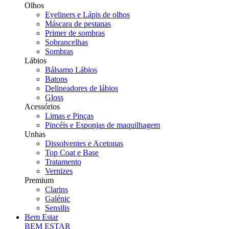
Olhos
Eyeliners e Lápis de olhos
Máscara de pestanas
Primer de sombras
Sobrancelhas
Sombras
Lábios
Bálsamo Lábios
Batons
Delineadores de lábios
Gloss
Acessórios
Limas e Pinças
Pincéis e Esponjas de maquilhagem
Unhas
Dissolventes e Acetonas
Top Coat e Base
Tratamento
Vernizes
Premium
Clarins
Galénic
Sensilis
Bem Estar
BEM ESTAR