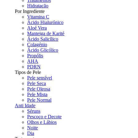
Tratamentos
Hidratação
Por Ingrediente
Vitamina C
Ácido Hialurónico
Aloé Vera
Manteiga de Karité
Ácido Salicílico
Colagénio
Ácido Glicólico
Propólis
AHA
PDRN
Tipos de Pele
Pele sensível
Pele Seca
Pele Oleosa
Pele Mista
Pele Normal
Anti Idade
Séruns
Pescoço e Decote
Olhos e Lábios
Noite
Dia