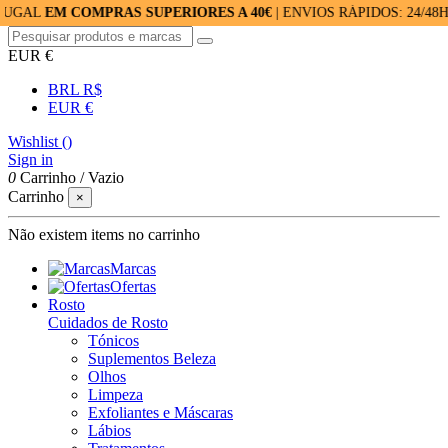
 COMPRAS SUPERIORES A 40€
| ENVIOS RÁPIDOS: 24/48H | ACU
EUR €
BRL R$
EUR €
Wishlist (
)
Sign in
0
Carrinho
/
Vazio
Carrinho
×
Não existem items no carrinho
Marcas
Ofertas
Rosto
Cuidados de Rosto
Tónicos
Suplementos Beleza
Olhos
Limpeza
Exfoliantes e Máscaras
Lábios