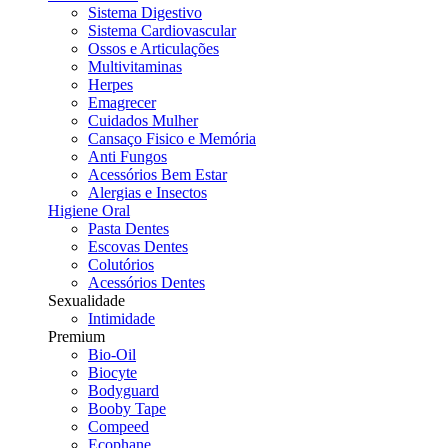
Sistema Digestivo
Sistema Cardiovascular
Ossos e Articulações
Multivitaminas
Herpes
Emagrecer
Cuidados Mulher
Cansaço Fisico e Memória
Anti Fungos
Acessórios Bem Estar
Alergias e Insectos
Higiene Oral
Pasta Dentes
Escovas Dentes
Colutórios
Acessórios Dentes
Sexualidade
Intimidade
Premium
Bio-Oil
Biocyte
Bodyguard
Booby Tape
Compeed
Ecophane