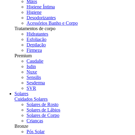
Mãos
Higiene Íntima
Higiene
Desodorizantes
Acessórios Banho e Corpo
Tratamentos de corpo
Hidratantes
Esfoliação
Depilação
Firmeza
Premium
Caudalie
Isdin
Nuxe
Sensilis
Sesderma
SVR
Solares
Cuidados Solares
Solares de Rosto
Solares de Lábios
Solares de Corpo
Crianças
Bronze
Pós Solar