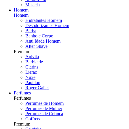
Mustela
Homem
Homem
Hidratantes Homem
Desodorizantes Homem
Barba
Banho e Corpo
Anti Idade Homem
After-Shave
Premium
Apivita
Barbicide
Clarins
Lierac
Nuxe
Papillon
Roger Gallet
Perfumes
Perfumes
Perfumes de Homem
Perfumes de Mulher
Perfumes de Criança
Coffrets
Premium