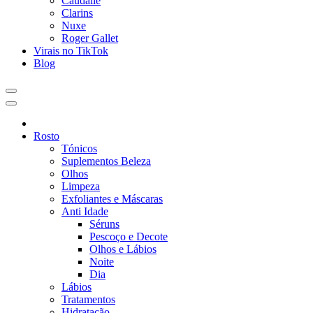
Caudalie
Clarins
Nuxe
Roger Gallet
Virais no TikTok
Blog
Rosto
Tónicos
Suplementos Beleza
Olhos
Limpeza
Exfoliantes e Máscaras
Anti Idade
Séruns
Pescoço e Decote
Olhos e Lábios
Noite
Dia
Lábios
Tratamentos
Hidratação