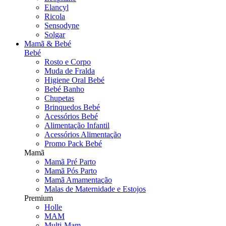
Elancyl
Ricola
Sensodyne
Solgar
Mamã & Bebé
Bebé
Rosto e Corpo
Muda de Fralda
Higiene Oral Bebé
Bebé Banho
Chupetas
Brinquedos Bebé
Acessórios Bebé
Alimentação Infantil
Acessórios Alimentação
Promo Pack Bebé
Mamã
Mamã Pré Parto
Mamã Pós Parto
Mamã Amamentação
Malas de Maternidade e Estojos
Premium
Holle
MAM
Multi-Mam