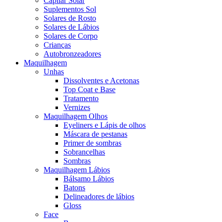
Capilar Solar
Suplementos Sol
Solares de Rosto
Solares de Lábios
Solares de Corpo
Crianças
Autobronzeadores
Maquilhagem
Unhas
Dissolventes e Acetonas
Top Coat e Base
Tratamento
Vernizes
Maquilhagem Olhos
Eyeliners e Lápis de olhos
Máscara de pestanas
Primer de sombras
Sobrancelhas
Sombras
Maquilhagem Lábios
Bálsamo Lábios
Batons
Delineadores de lábios
Gloss
Face