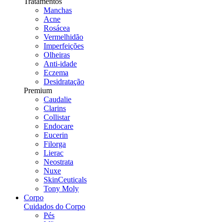
Tratamentos
Manchas
Acne
Rosácea
Vermelhidão
Imperfeições
Olheiras
Anti-idade
Eczema
Desidratação
Premium
Caudalie
Clarins
Collistar
Endocare
Eucerin
Filorga
Lierac
Neostrata
Nuxe
SkinCeuticals
Tony Moly
Corpo
Cuidados do Corpo
Pés