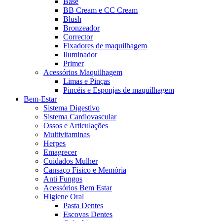
Base
BB Cream e CC Cream
Blush
Bronzeador
Corrector
Fixadores de maquilhagem
Iluminador
Primer
Acessórios Maquilhagem
Limas e Pinças
Pincéis e Esponjas de maquilhagem
Bem-Estar
Sistema Digestivo
Sistema Cardiovascular
Ossos e Articulações
Multivitaminas
Herpes
Emagrecer
Cuidados Mulher
Cansaço Fisico e Memória
Anti Fungos
Acessórios Bem Estar
Higiene Oral
Pasta Dentes
Escovas Dentes