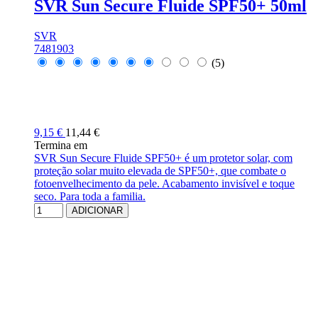
SVR Sun Secure Fluide SPF50+ 50ml
SVR
7481903
(5)
9,15 €
11,44 €
Termina em
SVR Sun Secure Fluide SPF50+ é um protetor solar, com
proteção solar muito elevada de SPF50+, que combate o
fotoenvelhecimento da pele. Acabamento invisível e toque
seco. Para toda a familia.
ADICIONAR