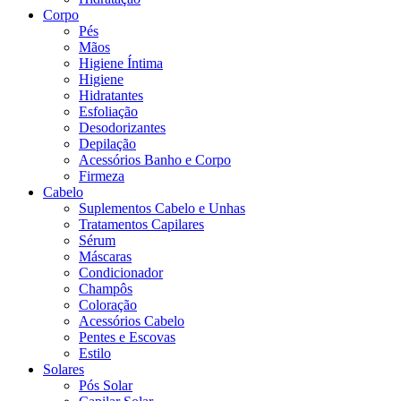
Corpo
Pés
Mãos
Higiene Íntima
Higiene
Hidratantes
Esfoliação
Desodorizantes
Depilação
Acessórios Banho e Corpo
Firmeza
Cabelo
Suplementos Cabelo e Unhas
Tratamentos Capilares
Sérum
Máscaras
Condicionador
Champôs
Coloração
Acessórios Cabelo
Pentes e Escovas
Estilo
Solares
Pós Solar