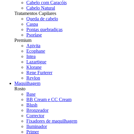
Cabelo com Caracóis
Cabelo Natural
Tratamentos Capilares
Queda de cabelo
Caspa
Pontas quebradiças
Psoríase
Premium
Apivita
Ecophane
Intea
Lazartigue
Klorane
Rene Furterer
Revlon
Maquilhagem
Rosto
Base
BB Cream e CC Cream
Blush
Bronzeador
Corrector
Fixadores de maquilhagem
Iluminador
Primer