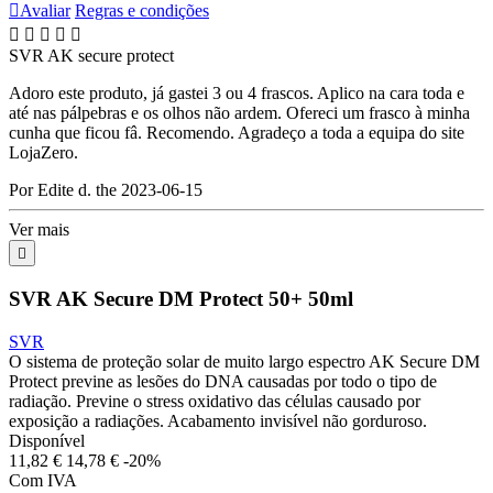

Avaliar
Regras e condições





SVR AK secure protect
Adoro este produto, já gastei 3 ou 4 frascos. Aplico na cara toda e
até nas pálpebras e os olhos não ardem. Ofereci um frasco à minha
cunha que ficou fâ. Recomendo. Agradeço a toda a equipa do site
LojaZero.
Por Edite d. the 2023-06-15
Ver mais

SVR AK Secure DM Protect 50+ 50ml
SVR
O sistema de proteção solar de muito largo espectro AK Secure DM
Protect previne as lesões do DNA causadas por todo o tipo de
radiação. Previne o stress oxidativo das células causado por
exposição a radiações. Acabamento invisível não gorduroso.
Disponível
11,82 €
14,78 €
-20%
Com IVA