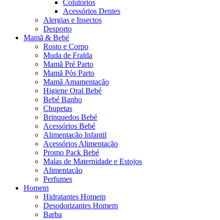
Colutórios
Acessórios Dentes
Alergias e Insectos
Desporto
Mamã & Bebé
Rosto e Corpo
Muda de Fralda
Mamã Pré Parto
Mamã Pós Parto
Mamã Amamentação
Higiene Oral Bebé
Bebé Banho
Chupetas
Brinquedos Bebé
Acessórios Bebé
Alimentação Infantil
Acessórios Alimentação
Promo Pack Bebé
Malas de Maternidade e Estojos
Alimentação
Perfumes
Homem
Hidratantes Homem
Desodorizantes Homem
Barba