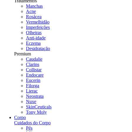
Tratamentos
Manchas
Acne
Rosácea
Vermelhidão
Imperfeições
Olheiras
Anti-idade
Eczema
Desidratação
Premium
Caudalie
Clarins
Collistar
Endocare
Eucerin
Filorga
Lierac
Neostrata
Nuxe
SkinCeuticals
Tony Moly
Corpo
Cuidados do Corpo
Pés