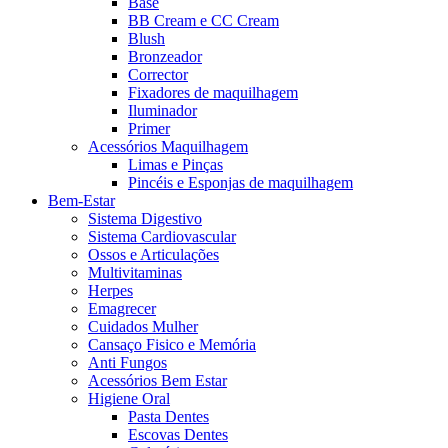
Base
BB Cream e CC Cream
Blush
Bronzeador
Corrector
Fixadores de maquilhagem
Iluminador
Primer
Acessórios Maquilhagem
Limas e Pinças
Pincéis e Esponjas de maquilhagem
Bem-Estar
Sistema Digestivo
Sistema Cardiovascular
Ossos e Articulações
Multivitaminas
Herpes
Emagrecer
Cuidados Mulher
Cansaço Fisico e Memória
Anti Fungos
Acessórios Bem Estar
Higiene Oral
Pasta Dentes
Escovas Dentes