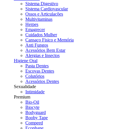
Sistema Digestivo
Sistema Cardiovascular
Ossos e Articulações
Multivitaminas
Herpes
Emagrecer
Cuidados Mulher
Cansaço Fisico e Memória
Anti Fungos
Acessórios Bem Estar
Alergias e Insectos
Higiene Oral
Pasta Dentes
Escovas Dentes
Colutórios
Acessórios Dentes
Sexualidade
Intimidade
Premium
Bio-Oil
Biocyte
Bodyguard
Booby Tape
Compeed
Ecophane