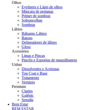
Olhos
Eyeliners e Lápis de olhos
Máscara de pestanas
Primer de sombras
Sobrancelhas
Sombras
Lábios
Bálsamo Lábios
Batons
Delineadores de lábios
Gloss
Acessórios
Limas e Pinças
Pincéis e Esponjas de maquilhagem
Unhas
Dissolventes e Acetonas
Top Coat e Base
Tratamento
Vernizes
Premium
Clarins
Galénic
Sensilis
Bem Estar
BEM ESTAR