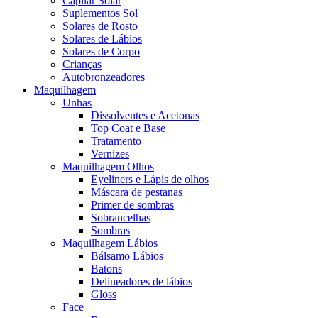
Capilar Solar
Suplementos Sol
Solares de Rosto
Solares de Lábios
Solares de Corpo
Crianças
Autobronzeadores
Maquilhagem
Unhas
Dissolventes e Acetonas
Top Coat e Base
Tratamento
Vernizes
Maquilhagem Olhos
Eyeliners e Lápis de olhos
Máscara de pestanas
Primer de sombras
Sobrancelhas
Sombras
Maquilhagem Lábios
Bálsamo Lábios
Batons
Delineadores de lábios
Gloss
Face