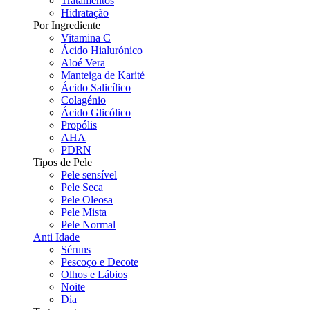
Tratamentos
Hidratação
Por Ingrediente
Vitamina C
Ácido Hialurónico
Aloé Vera
Manteiga de Karité
Ácido Salicílico
Colagénio
Ácido Glicólico
Propólis
AHA
PDRN
Tipos de Pele
Pele sensível
Pele Seca
Pele Oleosa
Pele Mista
Pele Normal
Anti Idade
Séruns
Pescoço e Decote
Olhos e Lábios
Noite
Dia