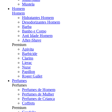
Mustela
Homem
Homem
Hidratantes Homem
Desodorizantes Homem
Barba
Banho e Corpo
Anti Idade Homem
After-Shave
Premium
Apivita
Barbicide
Clarins
Lierac
Nuxe
Papillon
Roger Gallet
Perfumes
Perfumes
Perfumes de Homem
Perfumes de Mulher
Perfumes de Criança
Coffrets
Premium