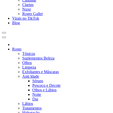
Caudalie
Clarins
Nuxe
Roger Gallet
Virais no TikTok
Blog
Rosto
Tónicos
Suplementos Beleza
Olhos
Limpeza
Exfoliantes e Máscaras
Anti Idade
Séruns
Pescoço e Decote
Olhos e Lábios
Noite
Dia
Lábios
Tratamentos
Hidratação