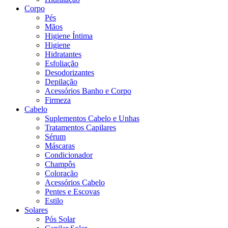
Corpo
Pés
Mãos
Higiene Íntima
Higiene
Hidratantes
Esfoliação
Desodorizantes
Depilação
Acessórios Banho e Corpo
Firmeza
Cabelo
Suplementos Cabelo e Unhas
Tratamentos Capilares
Sérum
Máscaras
Condicionador
Champôs
Coloração
Acessórios Cabelo
Pentes e Escovas
Estilo
Solares
Pós Solar