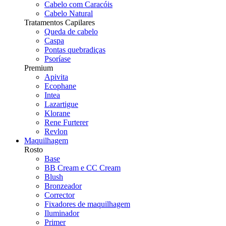
Cabelo com Caracóis
Cabelo Natural
Tratamentos Capilares
Queda de cabelo
Caspa
Pontas quebradiças
Psoríase
Premium
Apivita
Ecophane
Intea
Lazartigue
Klorane
Rene Furterer
Revlon
Maquilhagem
Rosto
Base
BB Cream e CC Cream
Blush
Bronzeador
Corrector
Fixadores de maquilhagem
Iluminador
Primer