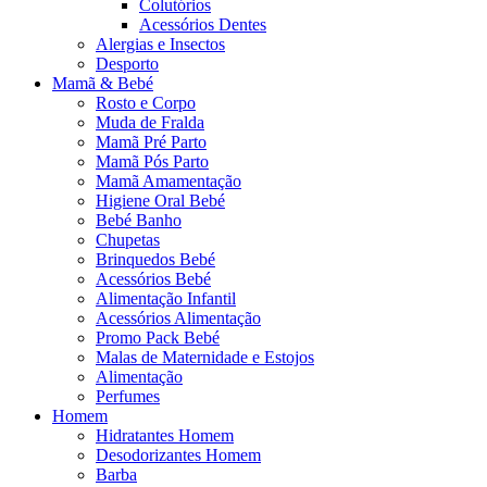
Colutórios
Acessórios Dentes
Alergias e Insectos
Desporto
Mamã & Bebé
Rosto e Corpo
Muda de Fralda
Mamã Pré Parto
Mamã Pós Parto
Mamã Amamentação
Higiene Oral Bebé
Bebé Banho
Chupetas
Brinquedos Bebé
Acessórios Bebé
Alimentação Infantil
Acessórios Alimentação
Promo Pack Bebé
Malas de Maternidade e Estojos
Alimentação
Perfumes
Homem
Hidratantes Homem
Desodorizantes Homem
Barba