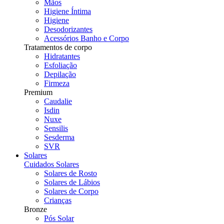
Mãos
Higiene Íntima
Higiene
Desodorizantes
Acessórios Banho e Corpo
Tratamentos de corpo
Hidratantes
Esfoliação
Depilação
Firmeza
Premium
Caudalie
Isdin
Nuxe
Sensilis
Sesderma
SVR
Solares
Cuidados Solares
Solares de Rosto
Solares de Lábios
Solares de Corpo
Crianças
Bronze
Pós Solar