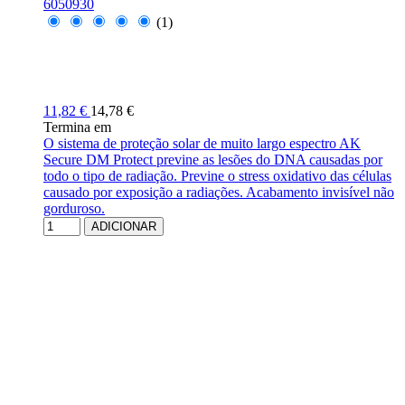
6050930
(1)
11,82 €
14,78 €
Termina em
O sistema de proteção solar de muito largo espectro AK
Secure DM Protect previne as lesões do DNA causadas por
todo o tipo de radiação. Previne o stress oxidativo das células
causado por exposição a radiações. Acabamento invisível não
gorduroso.
ADICIONAR