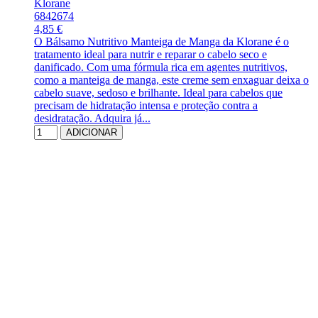
Klorane
6842674
4,85 €
O Bálsamo Nutritivo Manteiga de Manga da Klorane é o
tratamento ideal para nutrir e reparar o cabelo seco e
danificado. Com uma fórmula rica em agentes nutritivos,
como a manteiga de manga, este creme sem enxaguar deixa o
cabelo suave, sedoso e brilhante. Ideal para cabelos que
precisam de hidratação intensa e proteção contra a
desidratação. Adquira já...
ADICIONAR