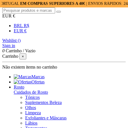
L
EM COMPRAS SUPERIORES A 40€
| ENVIOS RÁPIDOS: 24/48H | 
EUR €
BRL R$
EUR €
Wishlist (
)
Sign in
0
Carrinho
/
Vazio
Carrinho
×
Não existem items no carrinho
Marcas
Ofertas
Rosto
Cuidados de Rosto
Tónicos
Suplementos Beleza
Olhos
Limpeza
Exfoliantes e Máscaras
Lábios