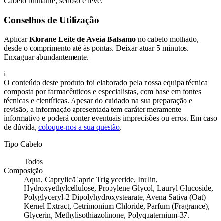
Cabelo brilhante, sedoso e leve.
Conselhos de Utilização
Aplicar
Klorane Leite de Aveia Bálsamo
no cabelo molhado,
desde o comprimento até às pontas. Deixar atuar 5 minutos.
Enxaguar abundantemente.
i
O conteúdo deste produto foi elaborado pela nossa equipa técnica
composta por farmacêuticos e especialistas, com base em fontes
técnicas e científicas. Apesar do cuidado na sua preparação e
revisão, a informação apresentada tem caráter meramente
informativo e poderá conter eventuais imprecisões ou erros. Em caso
de dúvida,
coloque-nos a sua questão
.
Tipo Cabelo
Todos
Composição
Aqua, Caprylic/Capric Triglyceride, Inulin,
Hydroxyethylcellulose, Propylene Glycol, Lauryl Glucoside,
Polyglyceryl-2 Dipolyhydroxystearate, Avena Sativa (Oat)
Kernel Extract, Cetrimonium Chloride, Parfum (Fragrance),
Glycerin, Methylisothiazolinone, Polyquaternium-37.