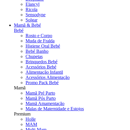
Elancyl
Ricola
Sensodyne
Solgar
Mamã & Bebé
Bebé
Rosto e Corpo
Muda de Fralda
Higiene Oral Bebé
Bebé Banho
Chupetas
Brinquedos Bebé
Acessórios Bebé
Alimentação Infantil
Acessórios Alimentação
Promo Pack Bebé
Mamã
Mamã Pré Parto
Mamã Pós Parto
Mamã Amamentação
Malas de Maternidade e Estojos
Premium
Holle
MAM
Multi-Mam