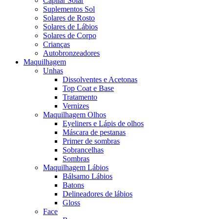
Capilar Solar
Suplementos Sol
Solares de Rosto
Solares de Lábios
Solares de Corpo
Crianças
Autobronzeadores
Maquilhagem
Unhas
Dissolventes e Acetonas
Top Coat e Base
Tratamento
Vernizes
Maquilhagem Olhos
Eyeliners e Lápis de olhos
Máscara de pestanas
Primer de sombras
Sobrancelhas
Sombras
Maquilhagem Lábios
Bálsamo Lábios
Batons
Delineadores de lábios
Gloss
Face