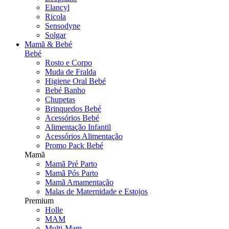
Elancyl
Ricola
Sensodyne
Solgar
Mamã & Bebé
Bebé
Rosto e Corpo
Muda de Fralda
Higiene Oral Bebé
Bebé Banho
Chupetas
Brinquedos Bebé
Acessórios Bebé
Alimentação Infantil
Acessórios Alimentação
Promo Pack Bebé
Mamã
Mamã Pré Parto
Mamã Pós Parto
Mamã Amamentação
Malas de Maternidade e Estojos
Premium
Holle
MAM
Multi-Mam