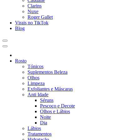
Caudalie
Clarins
Nuxe
Roger Gallet
Virais no TikTok
Blog
Rosto
Tónicos
Suplementos Beleza
Olhos
Limpeza
Exfoliantes e Máscaras
Anti Idade
Séruns
Pescoço e Decote
Olhos e Lábios
Noite
Dia
Lábios
Tratamentos
Hidratação