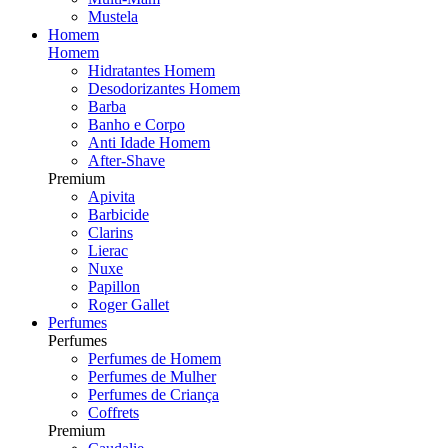
Mustela
Homem
Homem
Hidratantes Homem
Desodorizantes Homem
Barba
Banho e Corpo
Anti Idade Homem
After-Shave
Premium
Apivita
Barbicide
Clarins
Lierac
Nuxe
Papillon
Roger Gallet
Perfumes
Perfumes
Perfumes de Homem
Perfumes de Mulher
Perfumes de Criança
Coffrets
Premium