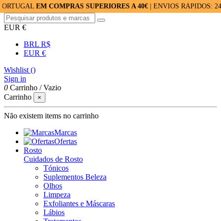
AL
EM COMPRAS SUPERIORES A 40€
| ENVIOS RÁPIDOS: 24/48H |
EUR €
BRL R$
EUR €
Wishlist (
)
Sign in
0
Carrinho
/
Vazio
Carrinho
×
Não existem items no carrinho
Marcas
Ofertas
Rosto
Cuidados de Rosto
Tónicos
Suplementos Beleza
Olhos
Limpeza
Exfoliantes e Máscaras
Lábios