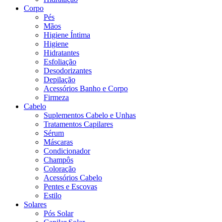
Corpo
Pés
Mãos
Higiene Íntima
Higiene
Hidratantes
Esfoliação
Desodorizantes
Depilação
Acessórios Banho e Corpo
Firmeza
Cabelo
Suplementos Cabelo e Unhas
Tratamentos Capilares
Sérum
Máscaras
Condicionador
Champôs
Coloração
Acessórios Cabelo
Pentes e Escovas
Estilo
Solares
Pós Solar