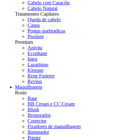
Cabelo com Caracóis
Cabelo Natural
Tratamentos Capilares
Queda de cabelo
Caspa
Pontas quebradiças
Psoríase
Premium
Apivita
Ecophane
Intea
Lazartigue
Klorane
Rene Furterer
Revlon
Maquilhagem
Rosto
Base
BB Cream e CC Cream
Blush
Bronzeador
Corrector
Fixadores de maquilhagem
Iluminador
Primer