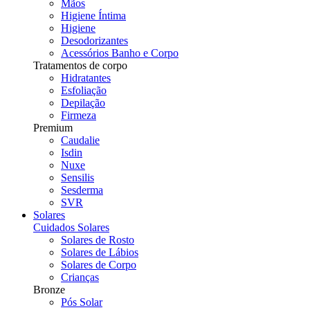
Mãos
Higiene Íntima
Higiene
Desodorizantes
Acessórios Banho e Corpo
Tratamentos de corpo
Hidratantes
Esfoliação
Depilação
Firmeza
Premium
Caudalie
Isdin
Nuxe
Sensilis
Sesderma
SVR
Solares
Cuidados Solares
Solares de Rosto
Solares de Lábios
Solares de Corpo
Crianças
Bronze
Pós Solar