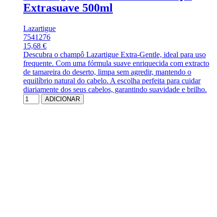
Extrasuave 500ml
Lazartigue
7541276
15,68 €
Descubra o champô Lazartigue Extra-Gentle, ideal para uso
frequente. Com uma fórmula suave enriquecida com extracto
de tamareira do deserto, limpa sem agredir, mantendo o
equilíbrio natural do cabelo. A escolha perfeita para cuidar
diariamente dos seus cabelos, garantindo suavidade e brilho.
ADICIONAR