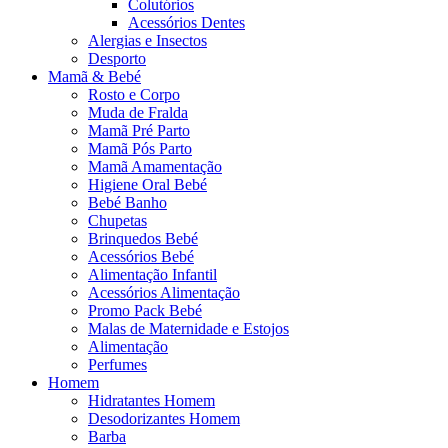
Colutórios
Acessórios Dentes
Alergias e Insectos
Desporto
Mamã & Bebé
Rosto e Corpo
Muda de Fralda
Mamã Pré Parto
Mamã Pós Parto
Mamã Amamentação
Higiene Oral Bebé
Bebé Banho
Chupetas
Brinquedos Bebé
Acessórios Bebé
Alimentação Infantil
Acessórios Alimentação
Promo Pack Bebé
Malas de Maternidade e Estojos
Alimentação
Perfumes
Homem
Hidratantes Homem
Desodorizantes Homem
Barba