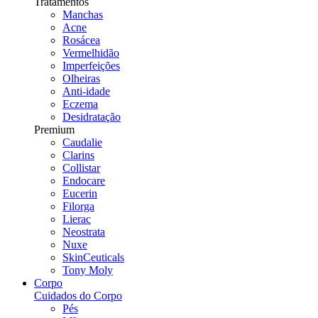
Tratamentos
Manchas
Acne
Rosácea
Vermelhidão
Imperfeições
Olheiras
Anti-idade
Eczema
Desidratação
Premium
Caudalie
Clarins
Collistar
Endocare
Eucerin
Filorga
Lierac
Neostrata
Nuxe
SkinCeuticals
Tony Moly
Corpo
Cuidados do Corpo
Pés