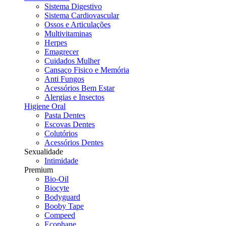
Sistema Digestivo
Sistema Cardiovascular
Ossos e Articulações
Multivitaminas
Herpes
Emagrecer
Cuidados Mulher
Cansaço Fisico e Memória
Anti Fungos
Acessórios Bem Estar
Alergias e Insectos
Higiene Oral
Pasta Dentes
Escovas Dentes
Colutórios
Acessórios Dentes
Sexualidade
Intimidade
Premium
Bio-Oil
Biocyte
Bodyguard
Booby Tape
Compeed
Ecophane