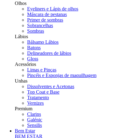
Olhos
Eyeliners e Lápis de olhos
Máscara de pestanas
Primer de sombras
Sobrancelhas
Sombras
Lábios
Bálsamo Lábios
Batons
Delineadores de lábios
Gloss
Acessórios
Limas e Pinças
Pincéis e Esponjas de maquilhagem
Unhas
Dissolventes e Acetonas
Top Coat e Base
Tratamento
Vernizes
Premium
Clarins
Galénic
Sensilis
Bem Estar
BEM ESTAR