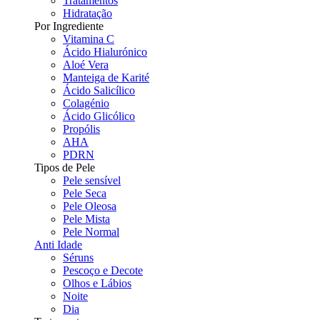
Tratamentos
Hidratação
Por Ingrediente
Vitamina C
Ácido Hialurónico
Aloé Vera
Manteiga de Karité
Ácido Salicílico
Colagénio
Ácido Glicólico
Propólis
AHA
PDRN
Tipos de Pele
Pele sensível
Pele Seca
Pele Oleosa
Pele Mista
Pele Normal
Anti Idade
Séruns
Pescoço e Decote
Olhos e Lábios
Noite
Dia