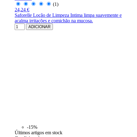
(1)
24,24 €
Saforelle Loção de Limpeza Intima limpa suavemente e
acalma irritações e comichão na mucosa.
ADICIONAR
-15%
Últimos artigos em stock