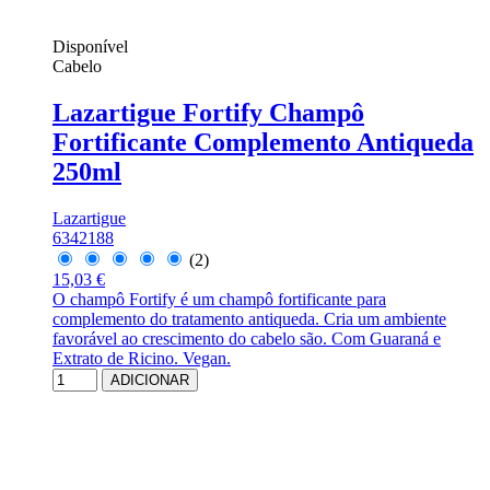
Disponível
Cabelo
Lazartigue Fortify Champô
Fortificante Complemento Antiqueda
250ml
Lazartigue
6342188
(2)
15,03 €
O champô Fortify é um champô fortificante para
complemento do tratamento antiqueda. Cria um ambiente
favorável ao crescimento do cabelo são. Com Guaraná e
Extrato de Ricino. Vegan.
ADICIONAR