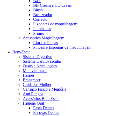
Base
BB Cream e CC Cream
Blush
Bronzeador
Corrector
Fixadores de maquilhagem
Iluminador
Primer
Acessórios Maquilhagem
Limas e Pinças
Pincéis e Esponjas de maquilhagem
Bem-Estar
Sistema Digestivo
Sistema Cardiovascular
Ossos e Articulações
Multivitaminas
Herpes
Emagrecer
Cuidados Mulher
Cansaço Fisico e Memória
Anti Fungos
Acessórios Bem Estar
Higiene Oral
Pasta Dentes
Escovas Dentes