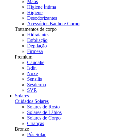
Mãos
Higiene Íntima
Higiene
Desodorizantes
Acessórios Banho e Corpo
Tratamentos de corpo
Hidratantes
Esfoliação
Depilação
Firmeza
Premium
Caudalie
Isdin
Nuxe
Sensilis
Sesderma
SVR
Solares
Cuidados Solares
Solares de Rosto
Solares de Lábios
Solares de Corpo
Crianças
Bronze
Pós Solar