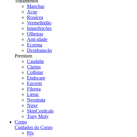
Tratamentos
Manchas
Acne
Rosácea
Vermelhidão
Imperfeições
Olheiras
Anti-idade
Eczema
Desidratação
Premium
Caudalie
Clarins
Collistar
Endocare
Eucerin
Filorga
Lierac
Neostrata
Nuxe
SkinCeuticals
Tony Moly
Corpo
Cuidados do Corpo
Pés