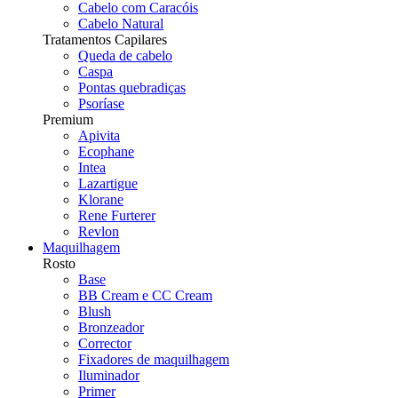
Cabelo com Caracóis
Cabelo Natural
Tratamentos Capilares
Queda de cabelo
Caspa
Pontas quebradiças
Psoríase
Premium
Apivita
Ecophane
Intea
Lazartigue
Klorane
Rene Furterer
Revlon
Maquilhagem
Rosto
Base
BB Cream e CC Cream
Blush
Bronzeador
Corrector
Fixadores de maquilhagem
Iluminador
Primer