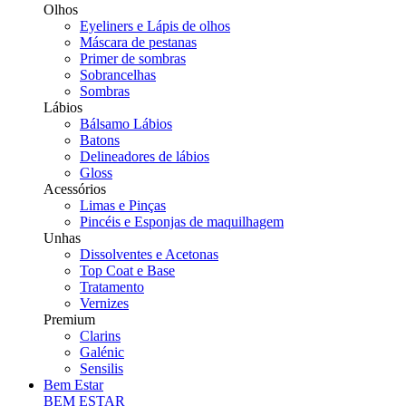
Olhos
Eyeliners e Lápis de olhos
Máscara de pestanas
Primer de sombras
Sobrancelhas
Sombras
Lábios
Bálsamo Lábios
Batons
Delineadores de lábios
Gloss
Acessórios
Limas e Pinças
Pincéis e Esponjas de maquilhagem
Unhas
Dissolventes e Acetonas
Top Coat e Base
Tratamento
Vernizes
Premium
Clarins
Galénic
Sensilis
Bem Estar
BEM ESTAR