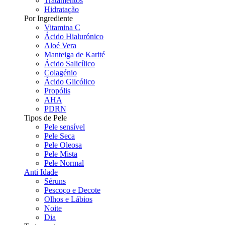
Tratamentos
Hidratação
Por Ingrediente
Vitamina C
Ácido Hialurónico
Aloé Vera
Manteiga de Karité
Ácido Salicílico
Colagénio
Ácido Glicólico
Propólis
AHA
PDRN
Tipos de Pele
Pele sensível
Pele Seca
Pele Oleosa
Pele Mista
Pele Normal
Anti Idade
Séruns
Pescoço e Decote
Olhos e Lábios
Noite
Dia