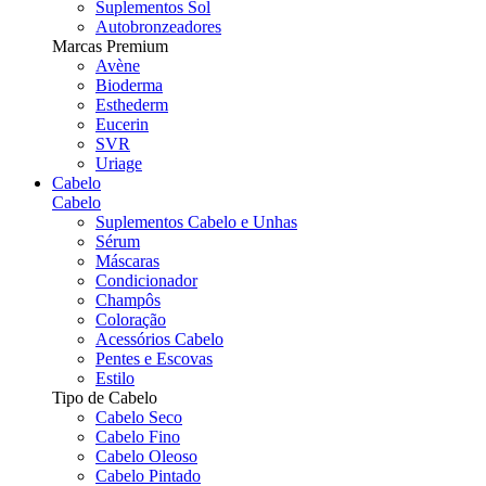
Suplementos Sol
Autobronzeadores
Marcas Premium
Avène
Bioderma
Esthederm
Eucerin
SVR
Uriage
Cabelo
Cabelo
Suplementos Cabelo e Unhas
Sérum
Máscaras
Condicionador
Champôs
Coloração
Acessórios Cabelo
Pentes e Escovas
Estilo
Tipo de Cabelo
Cabelo Seco
Cabelo Fino
Cabelo Oleoso
Cabelo Pintado