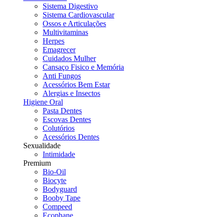
Sistema Digestivo
Sistema Cardiovascular
Ossos e Articulações
Multivitaminas
Herpes
Emagrecer
Cuidados Mulher
Cansaço Fisico e Memória
Anti Fungos
Acessórios Bem Estar
Alergias e Insectos
Higiene Oral
Pasta Dentes
Escovas Dentes
Colutórios
Acessórios Dentes
Sexualidade
Intimidade
Premium
Bio-Oil
Biocyte
Bodyguard
Booby Tape
Compeed
Ecophane