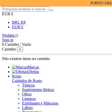
PORTES GRÁTIS PA
EUR €
BRL R$
EUR €
Wishlist (
)
Sign in
0
Carrinho
/
Vazio
Carrinho
×
Não existem items no carrinho
Marcas
Ofertas
Rosto
Cuidados de Rosto
Tónicos
Suplementos Beleza
Olhos
Limpeza
Exfoliantes e Máscaras
Lábios