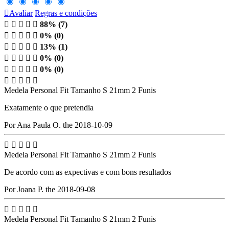

Avaliar
Regras e condições





88% (7)





0% (0)





13% (1)





0% (0)





0% (0)





Medela Personal Fit Tamanho S 21mm 2 Funis
Exatamente o que pretendia
Por Ana Paula O. the 2018-10-09





Medela Personal Fit Tamanho S 21mm 2 Funis
De acordo com as expectivas e com bons resultados
Por Joana P. the 2018-09-08





Medela Personal Fit Tamanho S 21mm 2 Funis