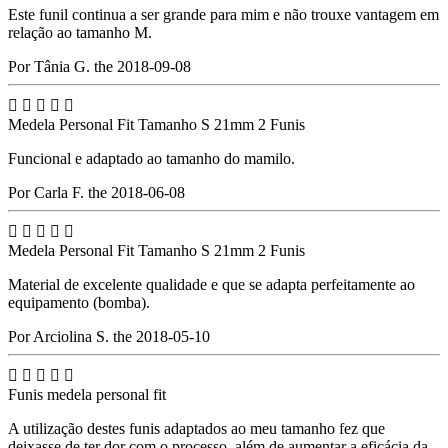
Este funil continua a ser grande para mim e não trouxe vantagem em
relação ao tamanho M.
Por Tânia G. the 2018-09-08





Medela Personal Fit Tamanho S 21mm 2 Funis
Funcional e adaptado ao tamanho do mamilo.
Por Carla F. the 2018-06-08





Medela Personal Fit Tamanho S 21mm 2 Funis
Material de excelente qualidade e que se adapta perfeitamente ao
equipamento (bomba).
Por Arciolina S. the 2018-05-10





Funis medela personal fit
A utilização destes funis adaptados ao meu tamanho fez que
deixasse de ter dor com o processo, além de aumentar a eficácia da