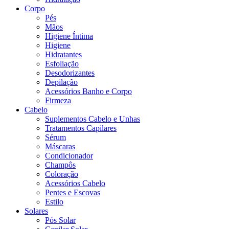
Corpo
Pés
Mãos
Higiene Íntima
Higiene
Hidratantes
Esfoliação
Desodorizantes
Depilação
Acessórios Banho e Corpo
Firmeza
Cabelo
Suplementos Cabelo e Unhas
Tratamentos Capilares
Sérum
Máscaras
Condicionador
Champôs
Coloração
Acessórios Cabelo
Pentes e Escovas
Estilo
Solares
Pós Solar