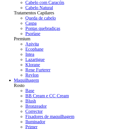
Cabelo com Caracóis
Cabelo Natural
Tratamentos Capilares
Queda de cabelo
Caspa
Pontas quebradiças
Psoríase
Premium
Apivita
Ecophane
Intea
Lazartigue
Klorane
Rene Furterer
Revlon
Maquilhagem
Rosto
Base
BB Cream e CC Cream
Blush
Bronzeador
Corrector
Fixadores de maquilhagem
Iluminador
Primer