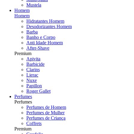
Mustela
Homem
Homem
Hidratantes Homem
Desodorizantes Homem
Barba
Banho e Corpo
Anti Idade Homem
After-Shave
Premium
Apivita
Barbicide
Clarins
Lierac
Nuxe
Papillon
Roger Gallet
Perfumes
Perfumes
Perfumes de Homem
Perfumes de Mulher
Perfumes de Criança
Coffrets
Premium