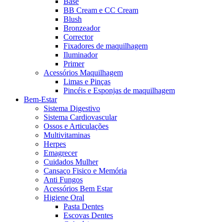
Base
BB Cream e CC Cream
Blush
Bronzeador
Corrector
Fixadores de maquilhagem
Iluminador
Primer
Acessórios Maquilhagem
Limas e Pinças
Pincéis e Esponjas de maquilhagem
Bem-Estar
Sistema Digestivo
Sistema Cardiovascular
Ossos e Articulações
Multivitaminas
Herpes
Emagrecer
Cuidados Mulher
Cansaço Fisico e Memória
Anti Fungos
Acessórios Bem Estar
Higiene Oral
Pasta Dentes
Escovas Dentes