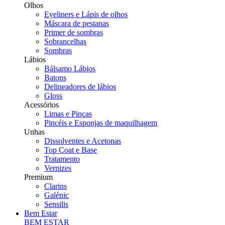
Olhos
Eyeliners e Lápis de olhos
Máscara de pestanas
Primer de sombras
Sobrancelhas
Sombras
Lábios
Bálsamo Lábios
Batons
Delineadores de lábios
Gloss
Acessórios
Limas e Pinças
Pincéis e Esponjas de maquilhagem
Unhas
Dissolventes e Acetonas
Top Coat e Base
Tratamento
Vernizes
Premium
Clarins
Galénic
Sensilis
Bem Estar
BEM ESTAR