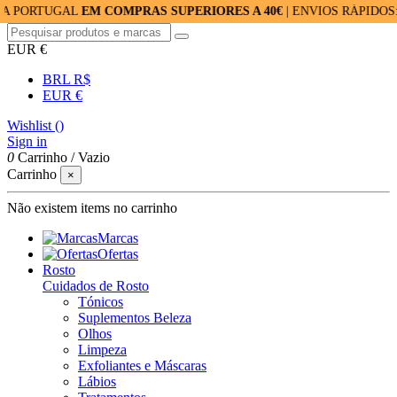
UGAL
EM COMPRAS SUPERIORES A 40€
| ENVIOS RÁPIDOS: 24/48H
EUR €
BRL R$
EUR €
Wishlist (
)
Sign in
0
Carrinho
/
Vazio
Carrinho
×
Não existem items no carrinho
Marcas
Ofertas
Rosto
Cuidados de Rosto
Tónicos
Suplementos Beleza
Olhos
Limpeza
Exfoliantes e Máscaras
Lábios