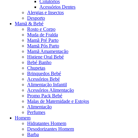
Colutórios
Acessórios Dentes
Alergias e Insectos
Desporto
Mamã & Bebé
Rosto e Corpo
Muda de Fralda
Mamã Pré Parto
Mamã Pós Parto
Mamã Amamentação
Higiene Oral Bebé
Bebé Banho
Chupetas
Brinquedos Bebé
Acessórios Bebé
Alimentação Infantil
Acessórios Alimentação
Promo Pack Bebé
Malas de Maternidade e Estojos
Alimentação
Perfumes
Homem
Hidratantes Homem
Desodorizantes Homem
Barba