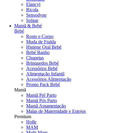
Elancyl
Ricola
Sensodyne
Solgar
Mamã & Bebé
Bebé
Rosto e Corpo
Muda de Fralda
Higiene Oral Bebé
Bebé Banho
Chupetas
Brinquedos Bebé
Acessórios Bebé
Alimentação Infantil
Acessórios Alimentação
Promo Pack Bebé
Mamã
Mamã Pré Parto
Mamã Pós Parto
Mamã Amamentação
Malas de Maternidade e Estojos
Premium
Holle
MAM
Multi-Mam