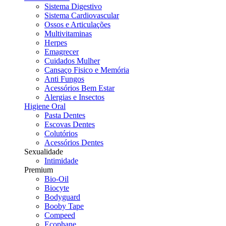
Sistema Digestivo
Sistema Cardiovascular
Ossos e Articulações
Multivitaminas
Herpes
Emagrecer
Cuidados Mulher
Cansaço Fisico e Memória
Anti Fungos
Acessórios Bem Estar
Alergias e Insectos
Higiene Oral
Pasta Dentes
Escovas Dentes
Colutórios
Acessórios Dentes
Sexualidade
Intimidade
Premium
Bio-Oil
Biocyte
Bodyguard
Booby Tape
Compeed
Ecophane