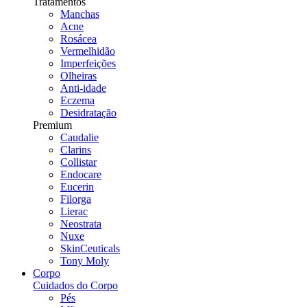
Tratamentos
Manchas
Acne
Rosácea
Vermelhidão
Imperfeições
Olheiras
Anti-idade
Eczema
Desidratação
Premium
Caudalie
Clarins
Collistar
Endocare
Eucerin
Filorga
Lierac
Neostrata
Nuxe
SkinCeuticals
Tony Moly
Corpo
Cuidados do Corpo
Pés