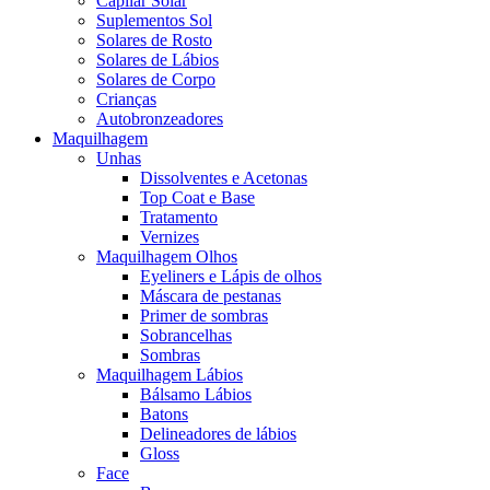
Capilar Solar
Suplementos Sol
Solares de Rosto
Solares de Lábios
Solares de Corpo
Crianças
Autobronzeadores
Maquilhagem
Unhas
Dissolventes e Acetonas
Top Coat e Base
Tratamento
Vernizes
Maquilhagem Olhos
Eyeliners e Lápis de olhos
Máscara de pestanas
Primer de sombras
Sobrancelhas
Sombras
Maquilhagem Lábios
Bálsamo Lábios
Batons
Delineadores de lábios
Gloss
Face