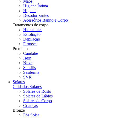
Mãos
Higiene Íntima
Higiene
Desodorizantes
Acessórios Banho e Corpo
Tratamentos de corpo
Hidratantes
Esfoliação
Depilação
Firmeza
Premium
Caudalie
Isdin
Nuxe
Sensilis
Sesderma
SVR
Solares
Cuidados Solares
Solares de Rosto
Solares de Lábios
Solares de Corpo
Crianças
Bronze
Pós Solar