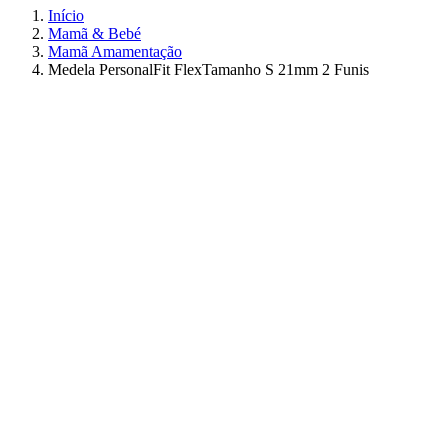
Início
Mamã & Bebé
Mamã Amamentação
Medela PersonalFit FlexTamanho S 21mm 2 Funis