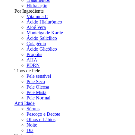
Tratamentos
Hidratação
Por Ingrediente
Vitamina C
Ácido Hialurónico
Aloé Vera
Manteiga de Karité
Ácido Salicílico
Colagénio
Ácido Glicólico
Propólis
AHA
PDRN
Tipos de Pele
Pele sensível
Pele Seca
Pele Oleosa
Pele Mista
Pele Normal
Anti Idade
Séruns
Pescoço e Decote
Olhos e Lábios
Noite
Dia