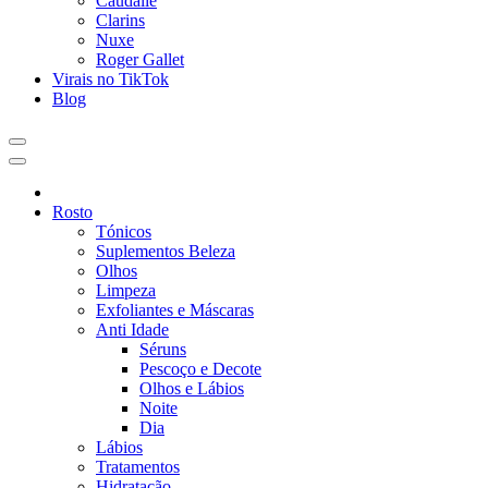
Caudalie
Clarins
Nuxe
Roger Gallet
Virais no TikTok
Blog
Rosto
Tónicos
Suplementos Beleza
Olhos
Limpeza
Exfoliantes e Máscaras
Anti Idade
Séruns
Pescoço e Decote
Olhos e Lábios
Noite
Dia
Lábios
Tratamentos
Hidratação