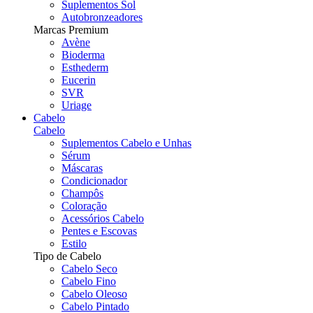
Suplementos Sol
Autobronzeadores
Marcas Premium
Avène
Bioderma
Esthederm
Eucerin
SVR
Uriage
Cabelo
Cabelo
Suplementos Cabelo e Unhas
Sérum
Máscaras
Condicionador
Champôs
Coloração
Acessórios Cabelo
Pentes e Escovas
Estilo
Tipo de Cabelo
Cabelo Seco
Cabelo Fino
Cabelo Oleoso
Cabelo Pintado