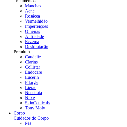
Tratamentos
Manchas
Acne
Rosácea
Vermelhidão
Imperfeições
Olheiras
Anti-idade
Eczema
Desidratação
Premium
Caudalie
Clarins
Collistar
Endocare
Eucerin
Filorga
Lierac
Neostrata
Nuxe
SkinCeuticals
Tony Moly
Corpo
Cuidados do Corpo
Pés