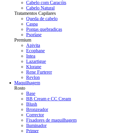
Cabelo com Caracóis
Cabelo Natural
Tratamentos Capilares
Queda de cabelo
Caspa
Pontas quebradiças
Psoríase
Premium
Apivita
Ecophane
Intea
Lazartigue
Klorane
Rene Furterer
Revlon
Maquilhagem
Rosto
Base
BB Cream e CC Cream
Blush
Bronzeador
Corrector
Fixadores de maquilhagem
Iluminador
Primer