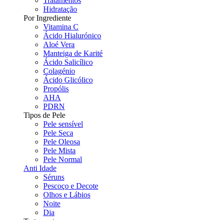
Tratamentos
Hidratação
Por Ingrediente
Vitamina C
Ácido Hialurónico
Aloé Vera
Manteiga de Karité
Ácido Salicílico
Colagénio
Ácido Glicólico
Propólis
AHA
PDRN
Tipos de Pele
Pele sensível
Pele Seca
Pele Oleosa
Pele Mista
Pele Normal
Anti Idade
Séruns
Pescoço e Decote
Olhos e Lábios
Noite
Dia