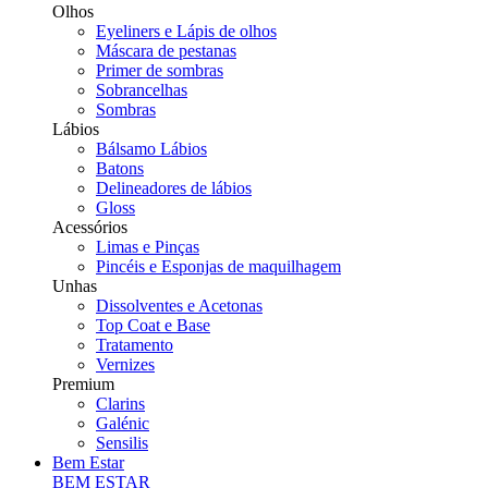
Olhos
Eyeliners e Lápis de olhos
Máscara de pestanas
Primer de sombras
Sobrancelhas
Sombras
Lábios
Bálsamo Lábios
Batons
Delineadores de lábios
Gloss
Acessórios
Limas e Pinças
Pincéis e Esponjas de maquilhagem
Unhas
Dissolventes e Acetonas
Top Coat e Base
Tratamento
Vernizes
Premium
Clarins
Galénic
Sensilis
Bem Estar
BEM ESTAR