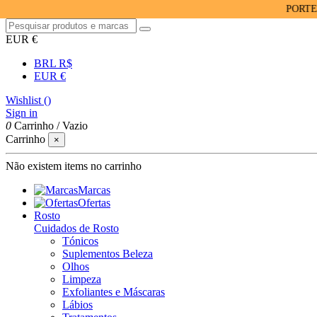
PORTES GRÁT
EUR €
BRL R$
EUR €
Wishlist (
)
Sign in
0
Carrinho
/
Vazio
Carrinho
×
Não existem items no carrinho
Marcas
Ofertas
Rosto
Cuidados de Rosto
Tónicos
Suplementos Beleza
Olhos
Limpeza
Exfoliantes e Máscaras
Lábios