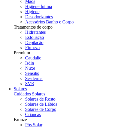
Mãos
Higiene Íntima
Higiene
Desodorizantes
Acessórios Banho e Corpo
Tratamentos de corpo
Hidratantes
Esfoliação
Depilação
Firmeza
Premium
Caudalie
Isdin
Nuxe
Sensilis
Sesderma
SVR
Solares
Cuidados Solares
Solares de Rosto
Solares de Lábios
Solares de Corpo
Crianças
Bronze
Pós Solar