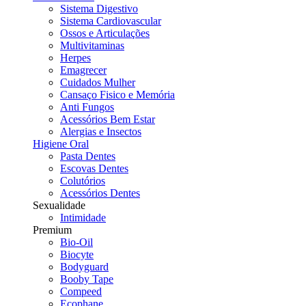
Sistema Digestivo
Sistema Cardiovascular
Ossos e Articulações
Multivitaminas
Herpes
Emagrecer
Cuidados Mulher
Cansaço Fisico e Memória
Anti Fungos
Acessórios Bem Estar
Alergias e Insectos
Higiene Oral
Pasta Dentes
Escovas Dentes
Colutórios
Acessórios Dentes
Sexualidade
Intimidade
Premium
Bio-Oil
Biocyte
Bodyguard
Booby Tape
Compeed
Ecophane