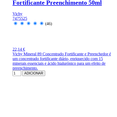
Fortificante Preenchimento 50ml
Vichy
7475525
(46)
22,14 €
Vichy Mineral 89 Concentrado Fortificante e Preenchedor é
um concentrado fortificante diário, enriquecido com 15
minerais essenciais e ácido hialurónico para um efeito de
preenchimento.
ADICIONAR