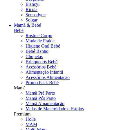
Elancyl
Ricola
Sensodyne
Solgar
Mamã & Bebé
Bebé
Rosto e Corpo
Muda de Fralda
Higiene Oral Bebé
Bebé Banho
Chupetas
Brinquedos Bebé
Acessórios Bebé
Alimentação Infantil
Acessórios Alimentação
Promo Pack Bebé
Mamã
Mamã Pré Parto
Mamã Pós Parto
Mamã Amamentação
Malas de Maternidade e Estojos
Premium
Holle
MAM
Multi-Mam