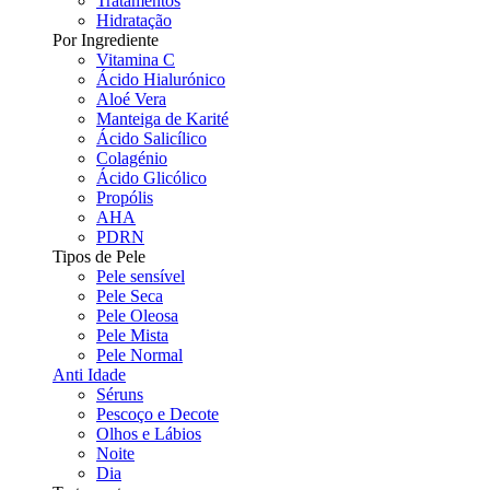
Tratamentos
Hidratação
Por Ingrediente
Vitamina C
Ácido Hialurónico
Aloé Vera
Manteiga de Karité
Ácido Salicílico
Colagénio
Ácido Glicólico
Propólis
AHA
PDRN
Tipos de Pele
Pele sensível
Pele Seca
Pele Oleosa
Pele Mista
Pele Normal
Anti Idade
Séruns
Pescoço e Decote
Olhos e Lábios
Noite
Dia