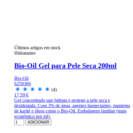
Últimos artigos em stock
Hidratantes
Bio-Oil Gel para Pele Seca 200ml
Bio-Oil
6259366
(4)
17,59 €
Gel concentrado que hidrata e protege a pele seca e
desidratada. Com 3% de água, agentes humectantes, manteiga
de karité e óleos como o Bio-Oil. Embalagem familiar (mais
económico por ml).
ADICIONAR