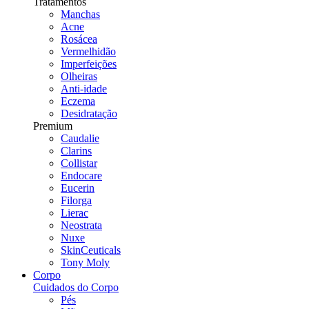
Tratamentos
Manchas
Acne
Rosácea
Vermelhidão
Imperfeições
Olheiras
Anti-idade
Eczema
Desidratação
Premium
Caudalie
Clarins
Collistar
Endocare
Eucerin
Filorga
Lierac
Neostrata
Nuxe
SkinCeuticals
Tony Moly
Corpo
Cuidados do Corpo
Pés