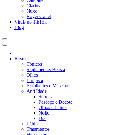
Caudalie
Clarins
Nuxe
Roger Gallet
Virais no TikTok
Blog
Rosto
Tónicos
Suplementos Beleza
Olhos
Limpeza
Exfoliantes e Máscaras
Anti Idade
Séruns
Pescoço e Decote
Olhos e Lábios
Noite
Dia
Lábios
Tratamentos
Hidratação