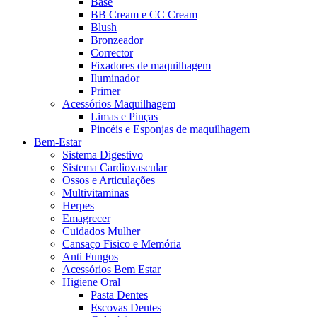
Base
BB Cream e CC Cream
Blush
Bronzeador
Corrector
Fixadores de maquilhagem
Iluminador
Primer
Acessórios Maquilhagem
Limas e Pinças
Pincéis e Esponjas de maquilhagem
Bem-Estar
Sistema Digestivo
Sistema Cardiovascular
Ossos e Articulações
Multivitaminas
Herpes
Emagrecer
Cuidados Mulher
Cansaço Fisico e Memória
Anti Fungos
Acessórios Bem Estar
Higiene Oral
Pasta Dentes
Escovas Dentes