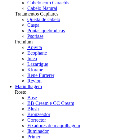
Cabelo com Caracóis
Cabelo Natural
Tratamentos Capilares
Queda de cabelo
Caspa
Pontas quebradiças
Psoríase
Premium
Apivita
Ecophane
Intea
Lazartigue
Klorane
Rene Furterer
Revlon
Maquilhagem
Rosto
Base
BB Cream e CC Cream
Blush
Bronzeador
Corrector
Fixadores de maquilhagem
Iluminador
Primer