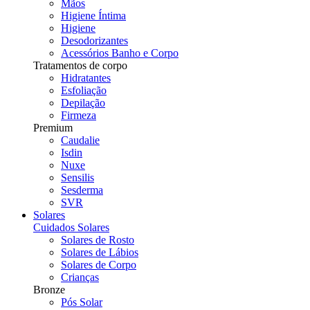
Mãos
Higiene Íntima
Higiene
Desodorizantes
Acessórios Banho e Corpo
Tratamentos de corpo
Hidratantes
Esfoliação
Depilação
Firmeza
Premium
Caudalie
Isdin
Nuxe
Sensilis
Sesderma
SVR
Solares
Cuidados Solares
Solares de Rosto
Solares de Lábios
Solares de Corpo
Crianças
Bronze
Pós Solar