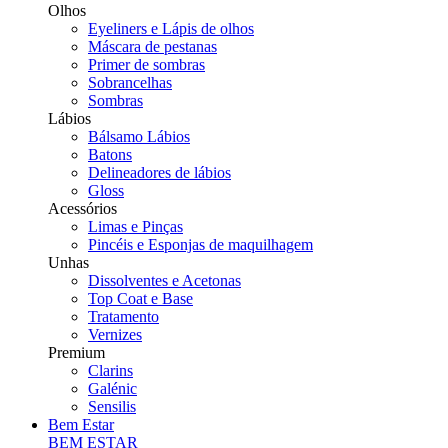
Olhos
Eyeliners e Lápis de olhos
Máscara de pestanas
Primer de sombras
Sobrancelhas
Sombras
Lábios
Bálsamo Lábios
Batons
Delineadores de lábios
Gloss
Acessórios
Limas e Pinças
Pincéis e Esponjas de maquilhagem
Unhas
Dissolventes e Acetonas
Top Coat e Base
Tratamento
Vernizes
Premium
Clarins
Galénic
Sensilis
Bem Estar
BEM ESTAR