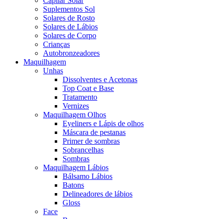
Capilar Solar
Suplementos Sol
Solares de Rosto
Solares de Lábios
Solares de Corpo
Crianças
Autobronzeadores
Maquilhagem
Unhas
Dissolventes e Acetonas
Top Coat e Base
Tratamento
Vernizes
Maquilhagem Olhos
Eyeliners e Lápis de olhos
Máscara de pestanas
Primer de sombras
Sobrancelhas
Sombras
Maquilhagem Lábios
Bálsamo Lábios
Batons
Delineadores de lábios
Gloss
Face