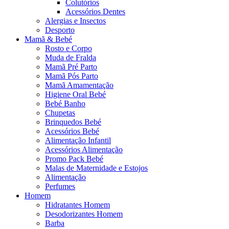
Colutórios
Acessórios Dentes
Alergias e Insectos
Desporto
Mamã & Bebé
Rosto e Corpo
Muda de Fralda
Mamã Pré Parto
Mamã Pós Parto
Mamã Amamentação
Higiene Oral Bebé
Bebé Banho
Chupetas
Brinquedos Bebé
Acessórios Bebé
Alimentação Infantil
Acessórios Alimentação
Promo Pack Bebé
Malas de Maternidade e Estojos
Alimentação
Perfumes
Homem
Hidratantes Homem
Desodorizantes Homem
Barba