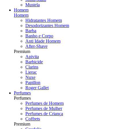
Mustela
Homem
Homem
Hidratantes Homem
Desodorizantes Homem
Barba
Banho e Corpo
Anti Idade Homem
After-Shave
Premium
Apivita
Barbicide
Clarins
Lierac
Nuxe
Papillon
Roger Gallet
Perfumes
Perfumes
Perfumes de Homem
Perfumes de Mulher
Perfumes de Criança
Coffrets
Premium