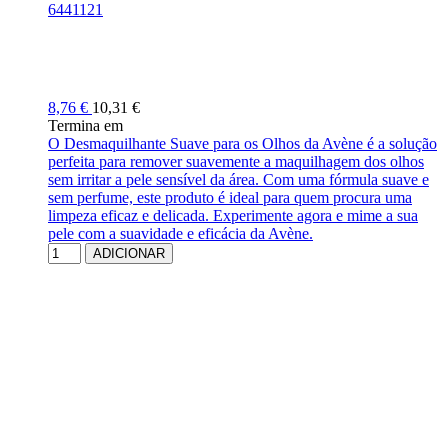
6441121
8,76 €
10,31 €
Termina em
O Desmaquilhante Suave para os Olhos da Avène é a solução
perfeita para remover suavemente a maquilhagem dos olhos
sem irritar a pele sensível da área. Com uma fórmula suave e
sem perfume, este produto é ideal para quem procura uma
limpeza eficaz e delicada. Experimente agora e mime a sua
pele com a suavidade e eficácia da Avène.
ADICIONAR