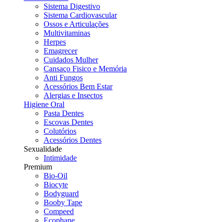
Sistema Digestivo
Sistema Cardiovascular
Ossos e Articulações
Multivitaminas
Herpes
Emagrecer
Cuidados Mulher
Cansaço Fisico e Memória
Anti Fungos
Acessórios Bem Estar
Alergias e Insectos
Higiene Oral
Pasta Dentes
Escovas Dentes
Colutórios
Acessórios Dentes
Sexualidade
Intimidade
Premium
Bio-Oil
Biocyte
Bodyguard
Booby Tape
Compeed
Ecophane