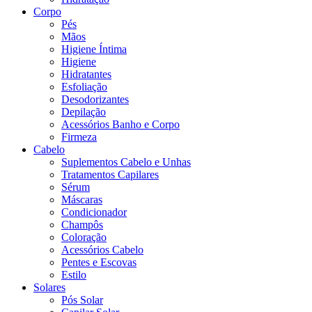
Corpo
Pés
Mãos
Higiene Íntima
Higiene
Hidratantes
Esfoliação
Desodorizantes
Depilação
Acessórios Banho e Corpo
Firmeza
Cabelo
Suplementos Cabelo e Unhas
Tratamentos Capilares
Sérum
Máscaras
Condicionador
Champôs
Coloração
Acessórios Cabelo
Pentes e Escovas
Estilo
Solares
Pós Solar