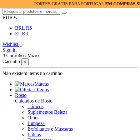
PORTES GRÁTIS PARA PORTUGAL
EM COMPRAS SUPERIORE
EUR €
BRL R$
EUR €
Wishlist (
)
Sign in
0
Carrinho
/
Vazio
Carrinho
×
Não existem items no carrinho
Marcas
Ofertas
Rosto
Cuidados de Rosto
Tónicos
Suplementos Beleza
Olhos
Limpeza
Exfoliantes e Máscaras
Lábios