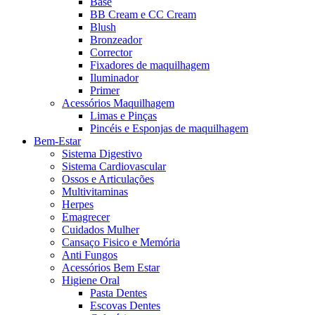
Base
BB Cream e CC Cream
Blush
Bronzeador
Corrector
Fixadores de maquilhagem
Iluminador
Primer
Acessórios Maquilhagem
Limas e Pinças
Pincéis e Esponjas de maquilhagem
Bem-Estar
Sistema Digestivo
Sistema Cardiovascular
Ossos e Articulações
Multivitaminas
Herpes
Emagrecer
Cuidados Mulher
Cansaço Fisico e Memória
Anti Fungos
Acessórios Bem Estar
Higiene Oral
Pasta Dentes
Escovas Dentes