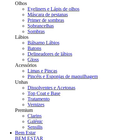
Olhos
Eyeliners e Lápis de olhos
Máscara de pestanas
Primer de sombras
Sobrancelhas
Sombras
Lábios
Bálsamo Lábios
Batons
Delineadores de lábios
Gloss
Acessórios
Limas e Pinças
Pincéis e Esponjas de maquilhagem
Unhas
Dissolventes e Acetonas
Top Coat e Base
Tratamento
Vernizes
Premium
Clarins
Galénic
Sensilis
Bem Estar
BEM ESTAR