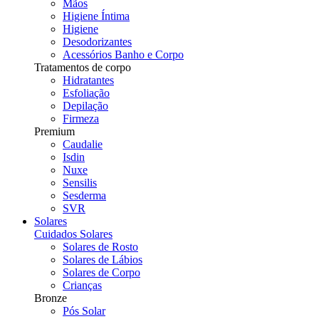
Mãos
Higiene Íntima
Higiene
Desodorizantes
Acessórios Banho e Corpo
Tratamentos de corpo
Hidratantes
Esfoliação
Depilação
Firmeza
Premium
Caudalie
Isdin
Nuxe
Sensilis
Sesderma
SVR
Solares
Cuidados Solares
Solares de Rosto
Solares de Lábios
Solares de Corpo
Crianças
Bronze
Pós Solar