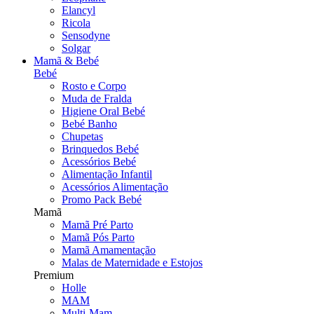
Elancyl
Ricola
Sensodyne
Solgar
Mamã & Bebé
Bebé
Rosto e Corpo
Muda de Fralda
Higiene Oral Bebé
Bebé Banho
Chupetas
Brinquedos Bebé
Acessórios Bebé
Alimentação Infantil
Acessórios Alimentação
Promo Pack Bebé
Mamã
Mamã Pré Parto
Mamã Pós Parto
Mamã Amamentação
Malas de Maternidade e Estojos
Premium
Holle
MAM
Multi-Mam