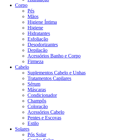
Corpo
Pés
Mãos
Higiene Íntima
Higiene
Hidratantes
Esfoliação
Desodorizantes
Depilação
Acessórios Banho e Corpo
Firmeza
Cabelo
Suplementos Cabelo e Unhas
Tratamentos Capilares
Sérum
Máscaras
Condicionador
Champôs
Coloração
Acessórios Cabelo
Pentes e Escovas
Estilo
Solares
Pós Solar