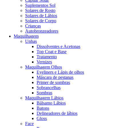
Capilar Solar
Suplementos Sol
Solares de Rosto
Solares de Lábios
Solares de Corpo
Crianças
Autobronzeadores
Maquilhagem
Unhas
Dissolventes e Acetonas
Top Coat e Base
Tratamento
Vernizes
Maquilhagem Olhos
Eyeliners e Lápis de olhos
Máscara de pestanas
Primer de sombras
Sobrancelhas
Sombras
Maquilhagem Lábios
Bálsamo Lábios
Batons
Delineadores de lábios
Gloss
Face