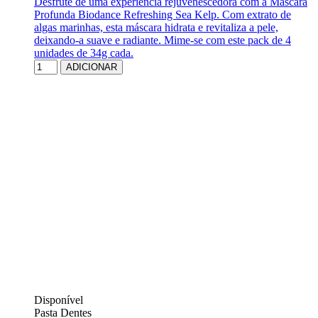
Desfrute de uma experiência rejuvenescedora com a Máscara
Profunda Biodance Refreshing Sea Kelp. Com extrato de
algas marinhas, esta máscara hidrata e revitaliza a pele,
deixando-a suave e radiante. Mime-se com este pack de 4
unidades de 34g cada.
ADICIONAR
Disponível
Pasta Dentes