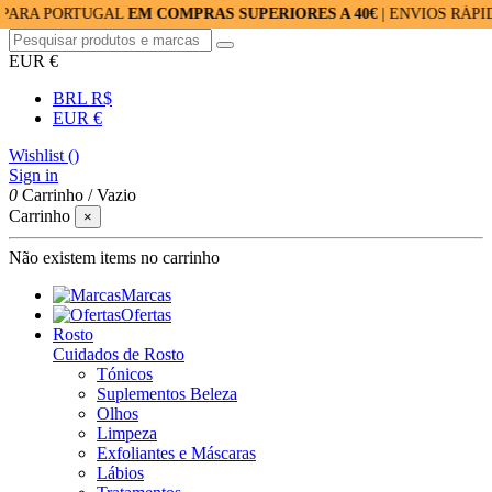
PORTUGAL
EM COMPRAS SUPERIORES A 40€
| ENVIOS RÁPIDOS: 2
EUR €
BRL R$
EUR €
Wishlist (
)
Sign in
0
Carrinho
/
Vazio
Carrinho
×
Não existem items no carrinho
Marcas
Ofertas
Rosto
Cuidados de Rosto
Tónicos
Suplementos Beleza
Olhos
Limpeza
Exfoliantes e Máscaras
Lábios