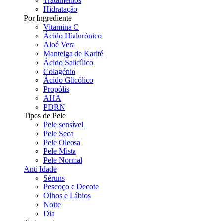
Tratamentos
Hidratação
Por Ingrediente
Vitamina C
Ácido Hialurónico
Aloé Vera
Manteiga de Karité
Ácido Salicílico
Colagénio
Ácido Glicólico
Propólis
AHA
PDRN
Tipos de Pele
Pele sensível
Pele Seca
Pele Oleosa
Pele Mista
Pele Normal
Anti Idade
Séruns
Pescoço e Decote
Olhos e Lábios
Noite
Dia