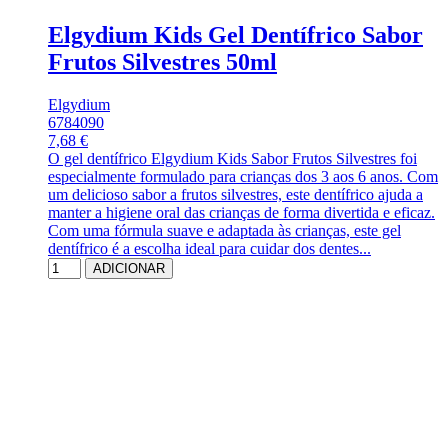
Elgydium Kids Gel Dentífrico Sabor
Frutos Silvestres 50ml
Elgydium
6784090
7,68 €
O gel dentífrico Elgydium Kids Sabor Frutos Silvestres foi
especialmente formulado para crianças dos 3 aos 6 anos. Com
um delicioso sabor a frutos silvestres, este dentífrico ajuda a
manter a higiene oral das crianças de forma divertida e eficaz.
Com uma fórmula suave e adaptada às crianças, este gel
dentífrico é a escolha ideal para cuidar dos dentes...
ADICIONAR