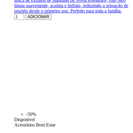
única de extratos de plantulas de Aveia Rhealba®, este óleo
limpa suavemente, acalma e hidrata, reduzindo a sensação de
prurido desde o primeiro uso. Perfeito para toda a família.
ADICIONAR
-50%
Disponível
Acessórios Bem Estar