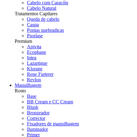
Cabelo com Caracóis
Cabelo Natural
Tratamentos Capilares
Queda de cabelo
Caspa
Pontas quebradiças
Psoríase
Premium
Apivita
Ecophane
Intea
Lazartigue
Klorane
Rene Furterer
Revlon
Maquilhagem
Rosto
Base
BB Cream e CC Cream
Blush
Bronzeador
Corrector
Fixadores de maquilhagem
Iluminador
Primer