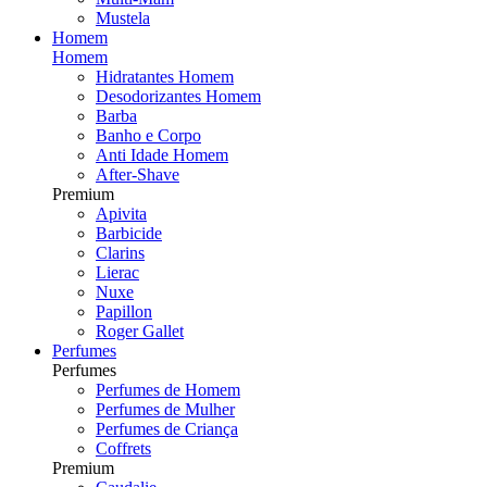
Mustela
Homem
Homem
Hidratantes Homem
Desodorizantes Homem
Barba
Banho e Corpo
Anti Idade Homem
After-Shave
Premium
Apivita
Barbicide
Clarins
Lierac
Nuxe
Papillon
Roger Gallet
Perfumes
Perfumes
Perfumes de Homem
Perfumes de Mulher
Perfumes de Criança
Coffrets
Premium