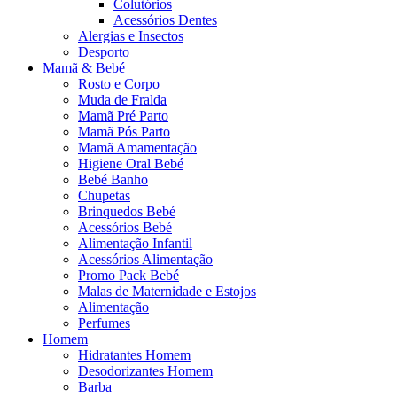
Colutórios
Acessórios Dentes
Alergias e Insectos
Desporto
Mamã & Bebé
Rosto e Corpo
Muda de Fralda
Mamã Pré Parto
Mamã Pós Parto
Mamã Amamentação
Higiene Oral Bebé
Bebé Banho
Chupetas
Brinquedos Bebé
Acessórios Bebé
Alimentação Infantil
Acessórios Alimentação
Promo Pack Bebé
Malas de Maternidade e Estojos
Alimentação
Perfumes
Homem
Hidratantes Homem
Desodorizantes Homem
Barba