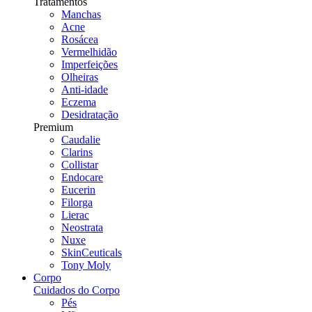
Tratamentos
Manchas
Acne
Rosácea
Vermelhidão
Imperfeições
Olheiras
Anti-idade
Eczema
Desidratação
Premium
Caudalie
Clarins
Collistar
Endocare
Eucerin
Filorga
Lierac
Neostrata
Nuxe
SkinCeuticals
Tony Moly
Corpo
Cuidados do Corpo
Pés