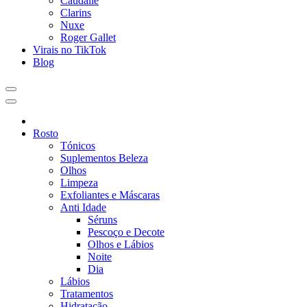
Caudalie
Clarins
Nuxe
Roger Gallet
Virais no TikTok
Blog
Rosto
Tónicos
Suplementos Beleza
Olhos
Limpeza
Exfoliantes e Máscaras
Anti Idade
Séruns
Pescoço e Decote
Olhos e Lábios
Noite
Dia
Lábios
Tratamentos
Hidratação