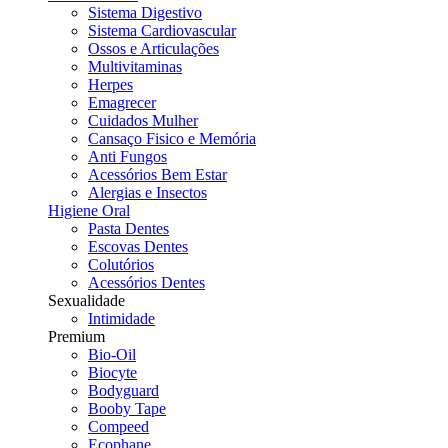
Sistema Digestivo
Sistema Cardiovascular
Ossos e Articulações
Multivitaminas
Herpes
Emagrecer
Cuidados Mulher
Cansaço Fisico e Memória
Anti Fungos
Acessórios Bem Estar
Alergias e Insectos
Higiene Oral
Pasta Dentes
Escovas Dentes
Colutórios
Acessórios Dentes
Sexualidade
Intimidade
Premium
Bio-Oil
Biocyte
Bodyguard
Booby Tape
Compeed
Ecophane