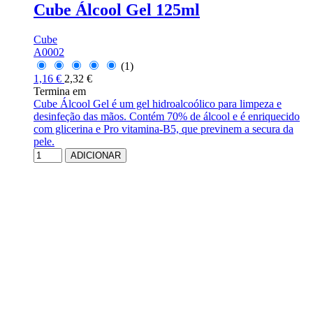
Cube Álcool Gel 125ml
Cube
A0002
(1)
1,16 €
2,32 €
Termina em
Cube Álcool Gel é um gel hidroalcoólico para limpeza e
desinfeção das mãos. Contém 70% de álcool e é enriquecido
com glicerina e Pro vitamina-B5, que previnem a secura da
pele.
ADICIONAR