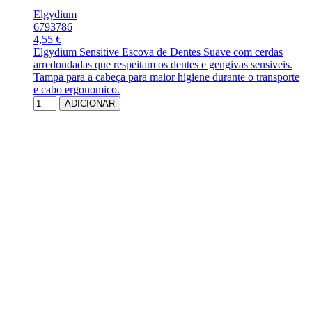
Elgydium
6793786
4,55 €
Elgydium Sensitive Escova de Dentes Suave com cerdas
arredondadas que respeitam os dentes e gengivas sensiveis.
Tampa para a cabeça para maior higiene durante o transporte
e cabo ergonomico.
ADICIONAR