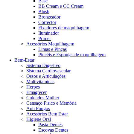
Base
BB Cream e CC Cream
Blush
Bronzeador
Corrector
Fixadores de maquilhagem
Iluminador
Primer
Acessórios Maquilhagem
Limas e Pinças
Pincéis e Esponjas de maquilhagem
Bem-Estar
Sistema Digestivo
Sistema Cardiovascular
Ossos e Articulações
Multivitaminas
Herpes
Emagrecer
Cuidados Mulher
Cansaço Fisico e Memória
Anti Fungos
Acessórios Bem Estar
Higiene Oral
Pasta Dentes
Escovas Dentes