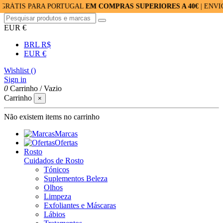
 PARA PORTUGAL
EM COMPRAS SUPERIORES A 40€
| ENVIOS RÁPI
EUR €
BRL R$
EUR €
Wishlist (
)
Sign in
0
Carrinho
/
Vazio
Carrinho
×
Não existem items no carrinho
Marcas
Ofertas
Rosto
Cuidados de Rosto
Tónicos
Suplementos Beleza
Olhos
Limpeza
Exfoliantes e Máscaras
Lábios