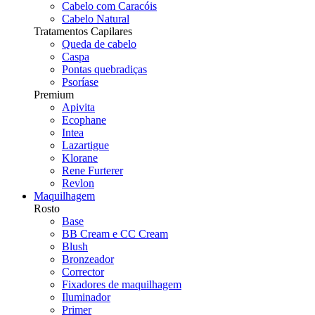
Cabelo com Caracóis
Cabelo Natural
Tratamentos Capilares
Queda de cabelo
Caspa
Pontas quebradiças
Psoríase
Premium
Apivita
Ecophane
Intea
Lazartigue
Klorane
Rene Furterer
Revlon
Maquilhagem
Rosto
Base
BB Cream e CC Cream
Blush
Bronzeador
Corrector
Fixadores de maquilhagem
Iluminador
Primer