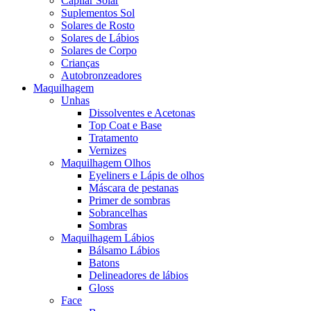
Capilar Solar
Suplementos Sol
Solares de Rosto
Solares de Lábios
Solares de Corpo
Crianças
Autobronzeadores
Maquilhagem
Unhas
Dissolventes e Acetonas
Top Coat e Base
Tratamento
Vernizes
Maquilhagem Olhos
Eyeliners e Lápis de olhos
Máscara de pestanas
Primer de sombras
Sobrancelhas
Sombras
Maquilhagem Lábios
Bálsamo Lábios
Batons
Delineadores de lábios
Gloss
Face