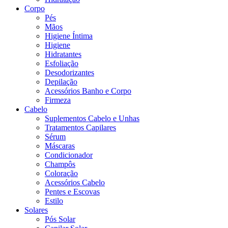
Corpo
Pés
Mãos
Higiene Íntima
Higiene
Hidratantes
Esfoliação
Desodorizantes
Depilação
Acessórios Banho e Corpo
Firmeza
Cabelo
Suplementos Cabelo e Unhas
Tratamentos Capilares
Sérum
Máscaras
Condicionador
Champôs
Coloração
Acessórios Cabelo
Pentes e Escovas
Estilo
Solares
Pós Solar