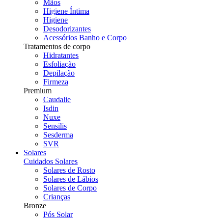
Mãos
Higiene Íntima
Higiene
Desodorizantes
Acessórios Banho e Corpo
Tratamentos de corpo
Hidratantes
Esfoliação
Depilação
Firmeza
Premium
Caudalie
Isdin
Nuxe
Sensilis
Sesderma
SVR
Solares
Cuidados Solares
Solares de Rosto
Solares de Lábios
Solares de Corpo
Crianças
Bronze
Pós Solar