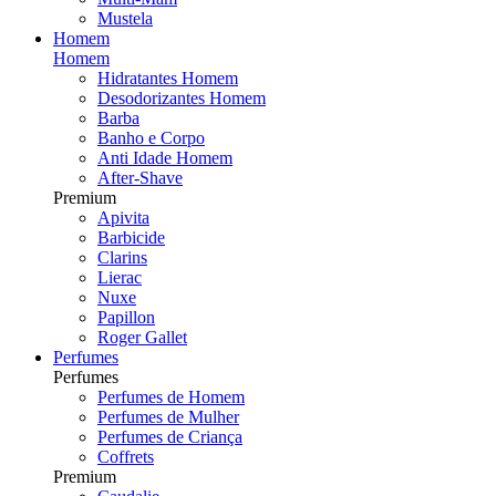
Mustela
Homem
Homem
Hidratantes Homem
Desodorizantes Homem
Barba
Banho e Corpo
Anti Idade Homem
After-Shave
Premium
Apivita
Barbicide
Clarins
Lierac
Nuxe
Papillon
Roger Gallet
Perfumes
Perfumes
Perfumes de Homem
Perfumes de Mulher
Perfumes de Criança
Coffrets
Premium