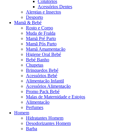
Colutórios
Acessórios Dentes
Alergias e Insectos
Desporto
Mamã & Bebé
Rosto e Corpo
Muda de Fralda
Mamã Pré Parto
Mamã Pós Parto
Mamã Amamentação
Higiene Oral Bebé
Bebé Banho
Chupetas
Brinquedos Bebé
Acessórios Bebé
Alimentação Infantil
Acessórios Alimentação
Promo Pack Bebé
Malas de Maternidade e Estojos
Alimentação
Perfumes
Homem
Hidratantes Homem
Desodorizantes Homem
Barba