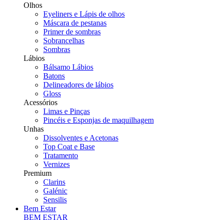
Olhos
Eyeliners e Lápis de olhos
Máscara de pestanas
Primer de sombras
Sobrancelhas
Sombras
Lábios
Bálsamo Lábios
Batons
Delineadores de lábios
Gloss
Acessórios
Limas e Pinças
Pincéis e Esponjas de maquilhagem
Unhas
Dissolventes e Acetonas
Top Coat e Base
Tratamento
Vernizes
Premium
Clarins
Galénic
Sensilis
Bem Estar
BEM ESTAR