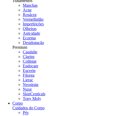
Tratamentos
Manchas
Acne
Rosácea
Vermelhidão
Imperfeições
Olheiras
Anti-idade
Eczema
Desidratação
Premium
Caudalie
Clarins
Collistar
Endocare
Eucerin
Filorga
Lierac
Neostrata
Nuxe
SkinCeuticals
Tony Moly
Corpo
Cuidados do Corpo
Pés