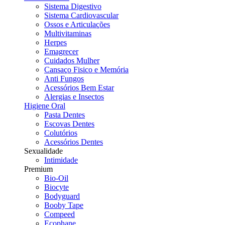
Sistema Digestivo
Sistema Cardiovascular
Ossos e Articulações
Multivitaminas
Herpes
Emagrecer
Cuidados Mulher
Cansaço Fisico e Memória
Anti Fungos
Acessórios Bem Estar
Alergias e Insectos
Higiene Oral
Pasta Dentes
Escovas Dentes
Colutórios
Acessórios Dentes
Sexualidade
Intimidade
Premium
Bio-Oil
Biocyte
Bodyguard
Booby Tape
Compeed
Ecophane