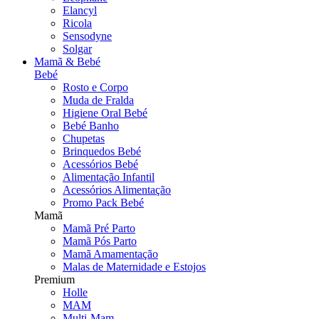
Elancyl
Ricola
Sensodyne
Solgar
Mamã & Bebé
Bebé
Rosto e Corpo
Muda de Fralda
Higiene Oral Bebé
Bebé Banho
Chupetas
Brinquedos Bebé
Acessórios Bebé
Alimentação Infantil
Acessórios Alimentação
Promo Pack Bebé
Mamã
Mamã Pré Parto
Mamã Pós Parto
Mamã Amamentação
Malas de Maternidade e Estojos
Premium
Holle
MAM
Multi-Mam