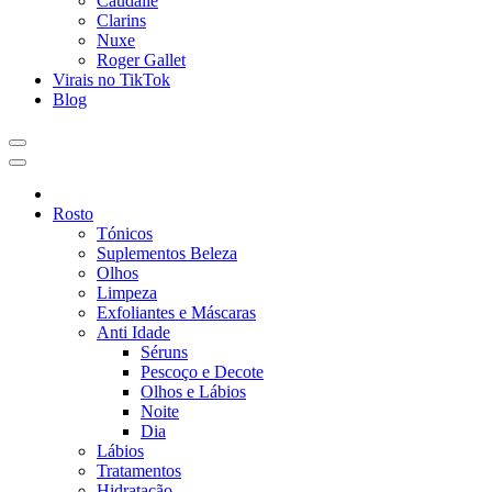
Caudalie
Clarins
Nuxe
Roger Gallet
Virais no TikTok
Blog
Rosto
Tónicos
Suplementos Beleza
Olhos
Limpeza
Exfoliantes e Máscaras
Anti Idade
Séruns
Pescoço e Decote
Olhos e Lábios
Noite
Dia
Lábios
Tratamentos
Hidratação