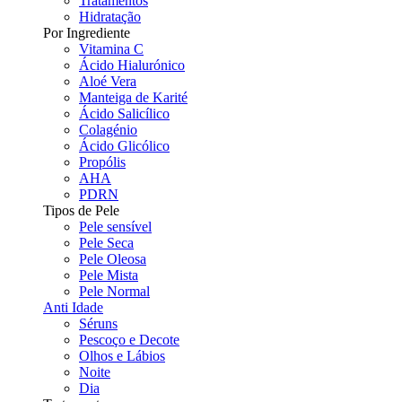
Tratamentos
Hidratação
Por Ingrediente
Vitamina C
Ácido Hialurónico
Aloé Vera
Manteiga de Karité
Ácido Salicílico
Colagénio
Ácido Glicólico
Propólis
AHA
PDRN
Tipos de Pele
Pele sensível
Pele Seca
Pele Oleosa
Pele Mista
Pele Normal
Anti Idade
Séruns
Pescoço e Decote
Olhos e Lábios
Noite
Dia