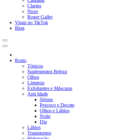
Caudalie
Clarins
Nuxe
Roger Gallet
Virais no TikTok
Blog
Rosto
Tónicos
Suplementos Beleza
Olhos
Limpeza
Exfoliantes e Máscaras
Anti Idade
Séruns
Pescoço e Decote
Olhos e Lábios
Noite
Dia
Lábios
Tratamentos
Hidratação