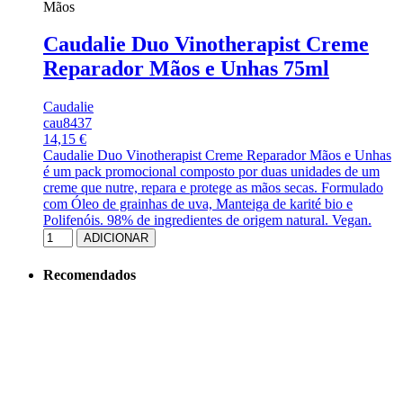
Mãos
Caudalie Duo Vinotherapist Creme
Reparador Mãos e Unhas 75ml
Caudalie
cau8437
14,15 €
Caudalie Duo Vinotherapist Creme Reparador Mãos e Unhas
é um pack promocional composto por duas unidades de um
creme que nutre, repara e protege as mãos secas. Formulado
com Óleo de grainhas de uva, Manteiga de karité bio e
Polifenóis. 98% de ingredientes de origem natural. Vegan.
ADICIONAR
Recomendados