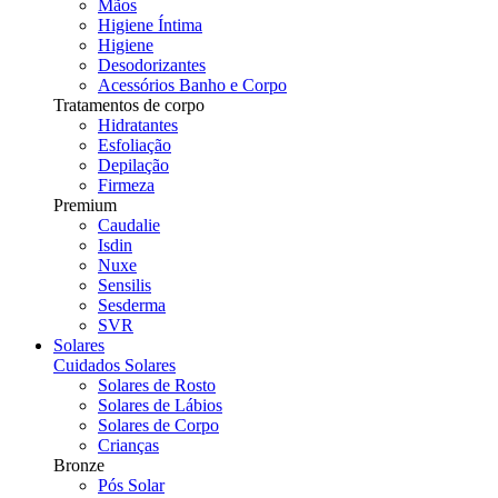
Mãos
Higiene Íntima
Higiene
Desodorizantes
Acessórios Banho e Corpo
Tratamentos de corpo
Hidratantes
Esfoliação
Depilação
Firmeza
Premium
Caudalie
Isdin
Nuxe
Sensilis
Sesderma
SVR
Solares
Cuidados Solares
Solares de Rosto
Solares de Lábios
Solares de Corpo
Crianças
Bronze
Pós Solar