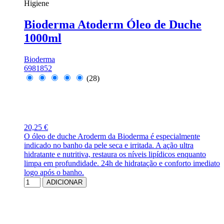
Higiene
Bioderma Atoderm Óleo de Duche
1000ml
Bioderma
6981852
(28)
20,25 €
O óleo de duche Aroderm da Bioderma é especialmente
indicado no banho da pele seca e irritada. A ação ultra
hidratante e nutritiva, restaura os níveis lipídicos enquanto
limpa em profundidade. 24h de hidratação e conforto imediato
logo após o banho.
ADICIONAR