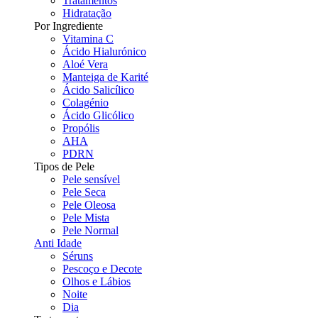
Tratamentos
Hidratação
Por Ingrediente
Vitamina C
Ácido Hialurónico
Aloé Vera
Manteiga de Karité
Ácido Salicílico
Colagénio
Ácido Glicólico
Propólis
AHA
PDRN
Tipos de Pele
Pele sensível
Pele Seca
Pele Oleosa
Pele Mista
Pele Normal
Anti Idade
Séruns
Pescoço e Decote
Olhos e Lábios
Noite
Dia