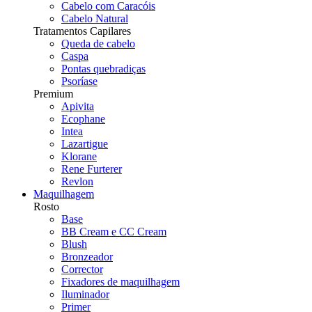
Cabelo com Caracóis
Cabelo Natural
Tratamentos Capilares
Queda de cabelo
Caspa
Pontas quebradiças
Psoríase
Premium
Apivita
Ecophane
Intea
Lazartigue
Klorane
Rene Furterer
Revlon
Maquilhagem
Rosto
Base
BB Cream e CC Cream
Blush
Bronzeador
Corrector
Fixadores de maquilhagem
Iluminador
Primer