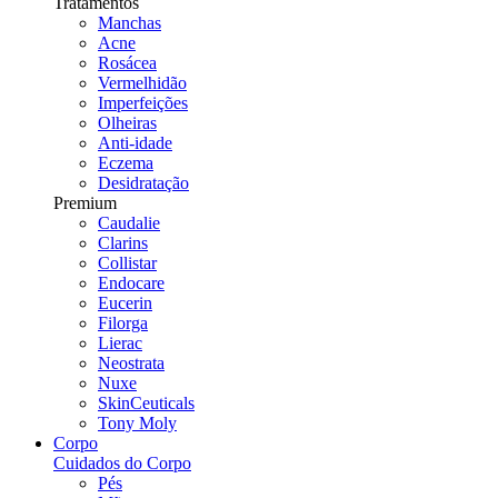
Tratamentos
Manchas
Acne
Rosácea
Vermelhidão
Imperfeições
Olheiras
Anti-idade
Eczema
Desidratação
Premium
Caudalie
Clarins
Collistar
Endocare
Eucerin
Filorga
Lierac
Neostrata
Nuxe
SkinCeuticals
Tony Moly
Corpo
Cuidados do Corpo
Pés