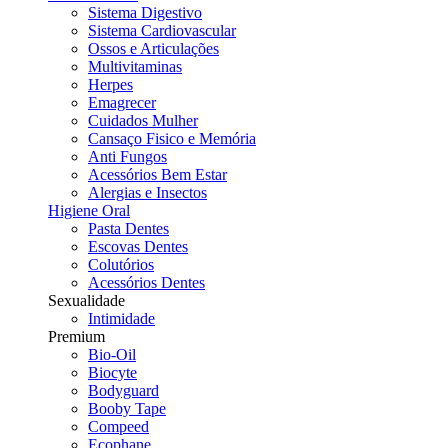
Sistema Digestivo
Sistema Cardiovascular
Ossos e Articulações
Multivitaminas
Herpes
Emagrecer
Cuidados Mulher
Cansaço Fisico e Memória
Anti Fungos
Acessórios Bem Estar
Alergias e Insectos
Higiene Oral
Pasta Dentes
Escovas Dentes
Colutórios
Acessórios Dentes
Sexualidade
Intimidade
Premium
Bio-Oil
Biocyte
Bodyguard
Booby Tape
Compeed
Ecophane