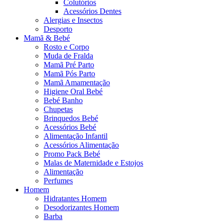
Colutórios
Acessórios Dentes
Alergias e Insectos
Desporto
Mamã & Bebé
Rosto e Corpo
Muda de Fralda
Mamã Pré Parto
Mamã Pós Parto
Mamã Amamentação
Higiene Oral Bebé
Bebé Banho
Chupetas
Brinquedos Bebé
Acessórios Bebé
Alimentação Infantil
Acessórios Alimentação
Promo Pack Bebé
Malas de Maternidade e Estojos
Alimentação
Perfumes
Homem
Hidratantes Homem
Desodorizantes Homem
Barba