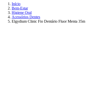
Início
Bem-Estar
Higiene Oral
Acessórios Dentes
Elgydium Clinic Fio Dentário Fluor Menta 35m