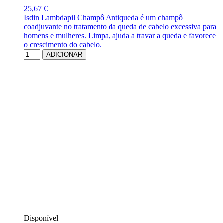
25,67 €
Isdin Lambdapil Champô Antiqueda é um champô
coadjuvante no tratamento da queda de cabelo excessiva para
homens e mulheres. Limpa, ajuda a travar a queda e favorece
o crescimento do cabelo.
ADICIONAR
Disponível