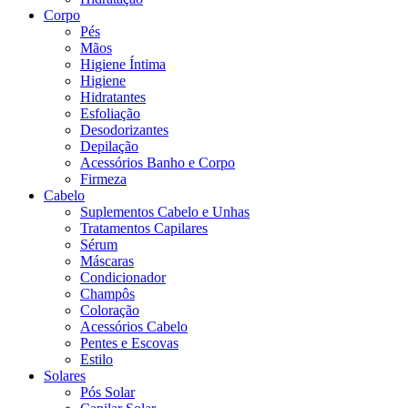
Corpo
Pés
Mãos
Higiene Íntima
Higiene
Hidratantes
Esfoliação
Desodorizantes
Depilação
Acessórios Banho e Corpo
Firmeza
Cabelo
Suplementos Cabelo e Unhas
Tratamentos Capilares
Sérum
Máscaras
Condicionador
Champôs
Coloração
Acessórios Cabelo
Pentes e Escovas
Estilo
Solares
Pós Solar