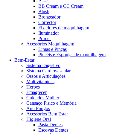
Base
BB Cream e CC Cream
Blush
Bronzeador
Corrector
Fixadores de maquilhagem
Iluminador
Primer
Acessórios Maquilhagem
Limas e Pinças
Pincéis e Esponjas de maquilhagem
Bem-Estar
Sistema Digestivo
Sistema Cardiovascular
Ossos e Articulações
Multivitaminas
Herpes
Emagrecer
Cuidados Mulher
Cansaço Fisico e Memória
Anti Fungos
Acessórios Bem Estar
Higiene Oral
Pasta Dentes
Escovas Dentes