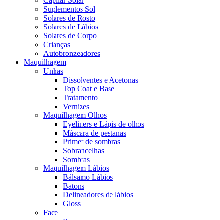
Capilar Solar
Suplementos Sol
Solares de Rosto
Solares de Lábios
Solares de Corpo
Crianças
Autobronzeadores
Maquilhagem
Unhas
Dissolventes e Acetonas
Top Coat e Base
Tratamento
Vernizes
Maquilhagem Olhos
Eyeliners e Lápis de olhos
Máscara de pestanas
Primer de sombras
Sobrancelhas
Sombras
Maquilhagem Lábios
Bálsamo Lábios
Batons
Delineadores de lábios
Gloss
Face