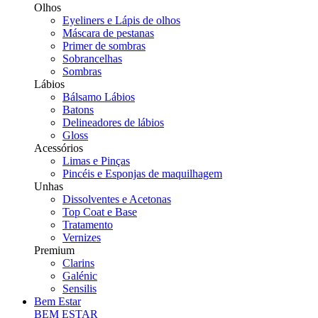
Olhos
Eyeliners e Lápis de olhos
Máscara de pestanas
Primer de sombras
Sobrancelhas
Sombras
Lábios
Bálsamo Lábios
Batons
Delineadores de lábios
Gloss
Acessórios
Limas e Pinças
Pincéis e Esponjas de maquilhagem
Unhas
Dissolventes e Acetonas
Top Coat e Base
Tratamento
Vernizes
Premium
Clarins
Galénic
Sensilis
Bem Estar
BEM ESTAR