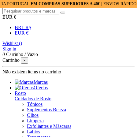
TUGAL
EM COMPRAS SUPERIORES A 40€
| ENVIOS RÁPIDOS: 24/48
EUR €
BRL R$
EUR €
Wishlist (
)
Sign in
0
Carrinho
/
Vazio
Carrinho
×
Não existem items no carrinho
Marcas
Ofertas
Rosto
Cuidados de Rosto
Tónicos
Suplementos Beleza
Olhos
Limpeza
Exfoliantes e Máscaras
Lábios