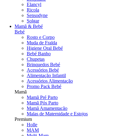
Elancyl
Ricola
Sensodyne
Solgar
Mamã & Bebé
Bebé
Rosto e Corpo
Muda de Fralda
Higiene Oral Bebé
Bebé Banho
Chupetas
Brinquedos Bebé
Acessórios Bebé
Alimentação Infantil
Acessórios Alimentação
Promo Pack Bebé
Mamã
Mamã Pré Parto
Mamã Pós Parto
Mamã Amamentação
Malas de Maternidade e Estojos
Premium
Holle
MAM
Multi-Mam