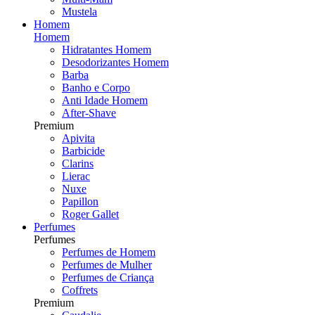
Mustela
Homem
Homem
Hidratantes Homem
Desodorizantes Homem
Barba
Banho e Corpo
Anti Idade Homem
After-Shave
Premium
Apivita
Barbicide
Clarins
Lierac
Nuxe
Papillon
Roger Gallet
Perfumes
Perfumes
Perfumes de Homem
Perfumes de Mulher
Perfumes de Criança
Coffrets
Premium