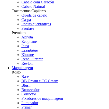
Cabelo com Caracóis
Cabelo Natural
Tratamentos Capilares
Queda de cabelo
Caspa
Pontas quebradiças
Psoríase
Premium
Apivita
Ecophane
Intea
Lazartigue
Klorane
Rene Furterer
Revlon
Maquilhagem
Rosto
Base
BB Cream e CC Cream
Blush
Bronzeador
Corrector
Fixadores de maquilhagem
Iluminador
Primer