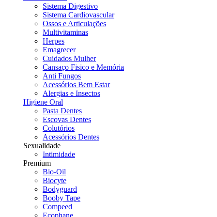
Sistema Digestivo
Sistema Cardiovascular
Ossos e Articulações
Multivitaminas
Herpes
Emagrecer
Cuidados Mulher
Cansaço Fisico e Memória
Anti Fungos
Acessórios Bem Estar
Alergias e Insectos
Higiene Oral
Pasta Dentes
Escovas Dentes
Colutórios
Acessórios Dentes
Sexualidade
Intimidade
Premium
Bio-Oil
Biocyte
Bodyguard
Booby Tape
Compeed
Ecophane