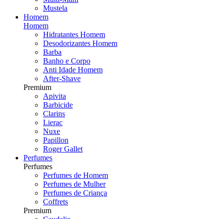
Mustela
Homem
Homem
Hidratantes Homem
Desodorizantes Homem
Barba
Banho e Corpo
Anti Idade Homem
After-Shave
Premium
Apivita
Barbicide
Clarins
Lierac
Nuxe
Papillon
Roger Gallet
Perfumes
Perfumes
Perfumes de Homem
Perfumes de Mulher
Perfumes de Criança
Coffrets
Premium