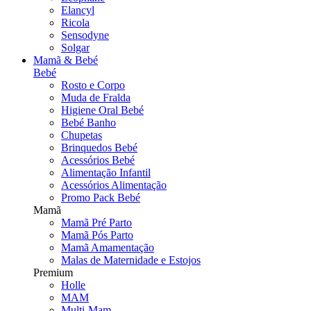
Elancyl
Ricola
Sensodyne
Solgar
Mamã & Bebé
Bebé
Rosto e Corpo
Muda de Fralda
Higiene Oral Bebé
Bebé Banho
Chupetas
Brinquedos Bebé
Acessórios Bebé
Alimentação Infantil
Acessórios Alimentação
Promo Pack Bebé
Mamã
Mamã Pré Parto
Mamã Pós Parto
Mamã Amamentação
Malas de Maternidade e Estojos
Premium
Holle
MAM
Multi-Mam