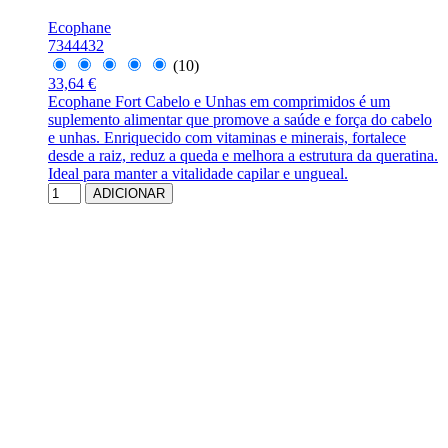
Ecophane
7344432
(10)
33,64 €
Ecophane Fort Cabelo e Unhas em comprimidos é um
suplemento alimentar que promove a saúde e força do cabelo
e unhas. Enriquecido com vitaminas e minerais, fortalece
desde a raiz, reduz a queda e melhora a estrutura da queratina.
Ideal para manter a vitalidade capilar e ungueal.
ADICIONAR