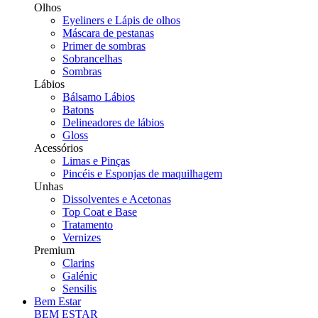
Olhos
Eyeliners e Lápis de olhos
Máscara de pestanas
Primer de sombras
Sobrancelhas
Sombras
Lábios
Bálsamo Lábios
Batons
Delineadores de lábios
Gloss
Acessórios
Limas e Pinças
Pincéis e Esponjas de maquilhagem
Unhas
Dissolventes e Acetonas
Top Coat e Base
Tratamento
Vernizes
Premium
Clarins
Galénic
Sensilis
Bem Estar
BEM ESTAR