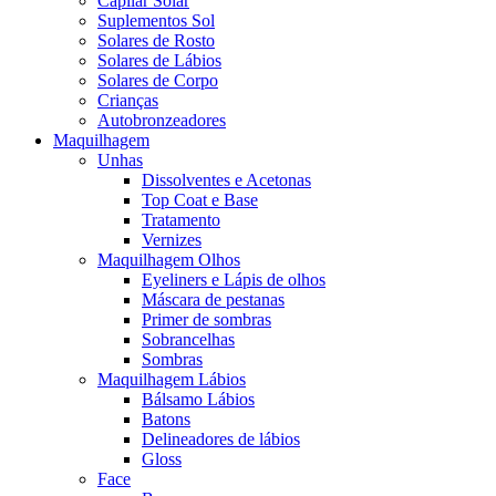
Capilar Solar
Suplementos Sol
Solares de Rosto
Solares de Lábios
Solares de Corpo
Crianças
Autobronzeadores
Maquilhagem
Unhas
Dissolventes e Acetonas
Top Coat e Base
Tratamento
Vernizes
Maquilhagem Olhos
Eyeliners e Lápis de olhos
Máscara de pestanas
Primer de sombras
Sobrancelhas
Sombras
Maquilhagem Lábios
Bálsamo Lábios
Batons
Delineadores de lábios
Gloss
Face