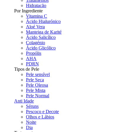
Tratamentos
Hidratação
Por Ingrediente
Vitamina C
Ácido Hialurónico
Aloé Vera
Manteiga de Karité
Ácido Salicílico
Colagénio
Ácido Glicólico
Propólis
AHA
PDRN
Tipos de Pele
Pele sensível
Pele Seca
Pele Oleosa
Pele Mista
Pele Normal
Anti Idade
Séruns
Pescoço e Decote
Olhos e Lábios
Noite
Dia