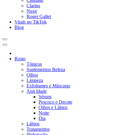
Caudalie
Clarins
Nuxe
Roger Gallet
Virais no TikTok
Blog
Rosto
Tónicos
Suplementos Beleza
Olhos
Limpeza
Exfoliantes e Máscaras
Anti Idade
Séruns
Pescoço e Decote
Olhos e Lábios
Noite
Dia
Lábios
Tratamentos
Hidratação