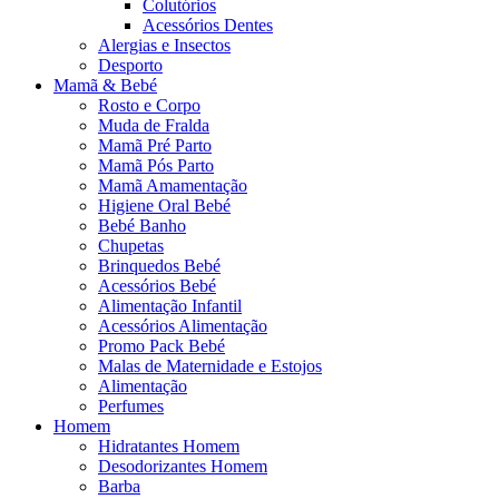
Colutórios
Acessórios Dentes
Alergias e Insectos
Desporto
Mamã & Bebé
Rosto e Corpo
Muda de Fralda
Mamã Pré Parto
Mamã Pós Parto
Mamã Amamentação
Higiene Oral Bebé
Bebé Banho
Chupetas
Brinquedos Bebé
Acessórios Bebé
Alimentação Infantil
Acessórios Alimentação
Promo Pack Bebé
Malas de Maternidade e Estojos
Alimentação
Perfumes
Homem
Hidratantes Homem
Desodorizantes Homem
Barba