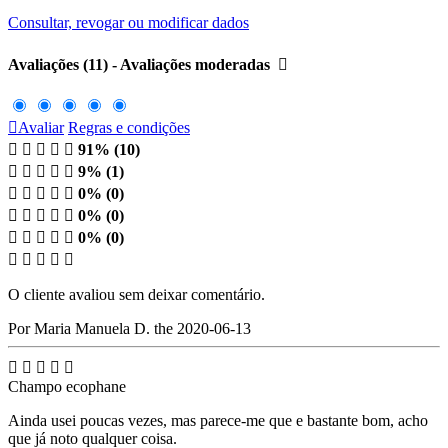
Consultar, revogar ou modificar dados
Avaliações (11) - Avaliações moderadas


Avaliar
Regras e condições





91% (10)





9% (1)





0% (0)





0% (0)





0% (0)





O cliente avaliou sem deixar comentário.
Por Maria Manuela D. the 2020-06-13





Champo ecophane
Ainda usei poucas vezes, mas parece-me que e bastante bom, acho
que já noto qualquer coisa.