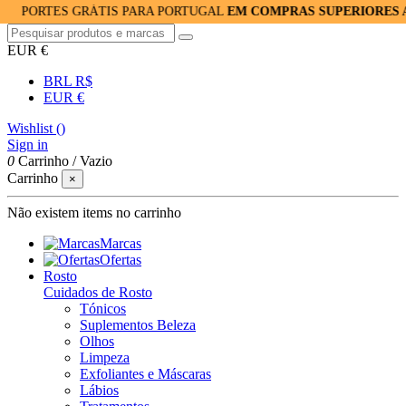
ES GRÁTIS PARA PORTUGAL
EM COMPRAS SUPERIORES A 40€
| EN
EUR €
BRL R$
EUR €
Wishlist (
)
Sign in
0
Carrinho
/
Vazio
Carrinho
×
Não existem items no carrinho
Marcas
Ofertas
Rosto
Cuidados de Rosto
Tónicos
Suplementos Beleza
Olhos
Limpeza
Exfoliantes e Máscaras
Lábios