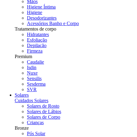
Mãos
Higiene Íntima
Higiene
Desodorizantes
Acessórios Banho e Corpo
Tratamentos de corpo
Hidratantes
Esfoliação
Depilação
Firmeza
Premium
Caudalie
Isdin
Nuxe
Sensilis
Sesderma
SVR
Solares
Cuidados Solares
Solares de Rosto
Solares de Lábios
Solares de Corpo
Crianças
Bronze
Pós Solar