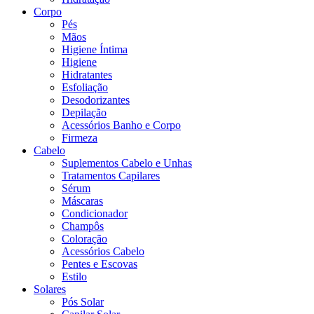
Corpo
Pés
Mãos
Higiene Íntima
Higiene
Hidratantes
Esfoliação
Desodorizantes
Depilação
Acessórios Banho e Corpo
Firmeza
Cabelo
Suplementos Cabelo e Unhas
Tratamentos Capilares
Sérum
Máscaras
Condicionador
Champôs
Coloração
Acessórios Cabelo
Pentes e Escovas
Estilo
Solares
Pós Solar