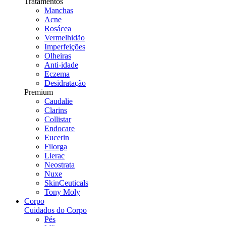
Tratamentos
Manchas
Acne
Rosácea
Vermelhidão
Imperfeições
Olheiras
Anti-idade
Eczema
Desidratação
Premium
Caudalie
Clarins
Collistar
Endocare
Eucerin
Filorga
Lierac
Neostrata
Nuxe
SkinCeuticals
Tony Moly
Corpo
Cuidados do Corpo
Pés