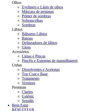
Olhos
Eyeliners e Lápis de olhos
Máscara de pestanas
Primer de sombras
Sobrancelhas
Sombras
Lábios
Bálsamo Lábios
Batons
Delineadores de lábios
Gloss
Acessórios
Limas e Pinças
Pincéis e Esponjas de maquilhagem
Unhas
Dissolventes e Acetonas
Top Coat e Base
Tratamento
Vernizes
Premium
Clarins
Galénic
Sensilis
Bem Estar
BEM ESTAR