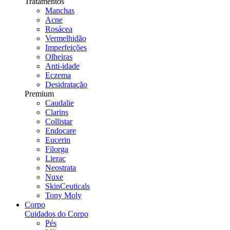
Tratamentos
Manchas
Acne
Rosácea
Vermelhidão
Imperfeições
Olheiras
Anti-idade
Eczema
Desidratação
Premium
Caudalie
Clarins
Collistar
Endocare
Eucerin
Filorga
Lierac
Neostrata
Nuxe
SkinCeuticals
Tony Moly
Corpo
Cuidados do Corpo
Pés