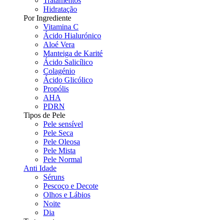
Tratamentos
Hidratação
Por Ingrediente
Vitamina C
Ácido Hialurónico
Aloé Vera
Manteiga de Karité
Ácido Salicílico
Colagénio
Ácido Glicólico
Propólis
AHA
PDRN
Tipos de Pele
Pele sensível
Pele Seca
Pele Oleosa
Pele Mista
Pele Normal
Anti Idade
Séruns
Pescoço e Decote
Olhos e Lábios
Noite
Dia