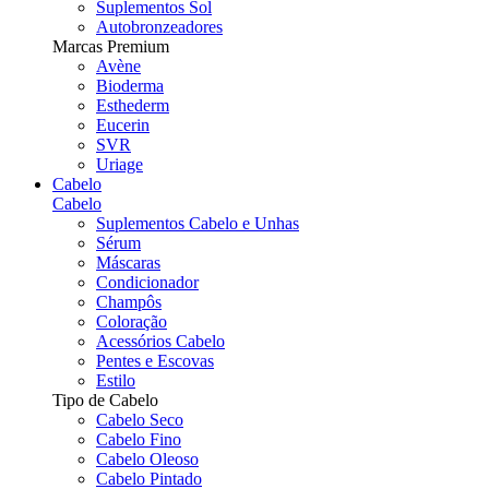
Suplementos Sol
Autobronzeadores
Marcas Premium
Avène
Bioderma
Esthederm
Eucerin
SVR
Uriage
Cabelo
Cabelo
Suplementos Cabelo e Unhas
Sérum
Máscaras
Condicionador
Champôs
Coloração
Acessórios Cabelo
Pentes e Escovas
Estilo
Tipo de Cabelo
Cabelo Seco
Cabelo Fino
Cabelo Oleoso
Cabelo Pintado