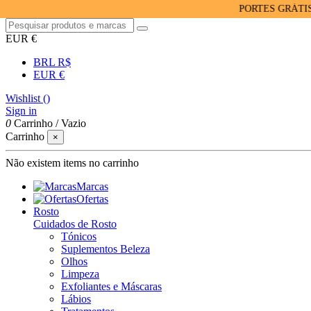
PORTES GRÁTIS PARA
EUR €
BRL R$
EUR €
Wishlist (
)
Sign in
0
Carrinho
/
Vazio
Carrinho
×
Não existem items no carrinho
Marcas
Ofertas
Rosto
Cuidados de Rosto
Tónicos
Suplementos Beleza
Olhos
Limpeza
Exfoliantes e Máscaras
Lábios