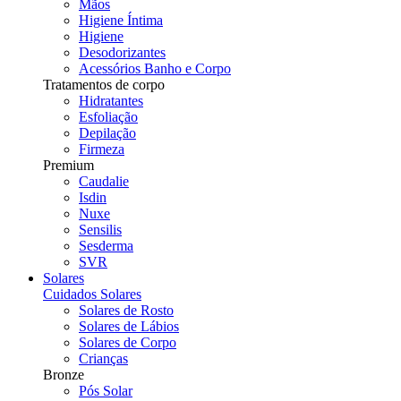
Mãos
Higiene Íntima
Higiene
Desodorizantes
Acessórios Banho e Corpo
Tratamentos de corpo
Hidratantes
Esfoliação
Depilação
Firmeza
Premium
Caudalie
Isdin
Nuxe
Sensilis
Sesderma
SVR
Solares
Cuidados Solares
Solares de Rosto
Solares de Lábios
Solares de Corpo
Crianças
Bronze
Pós Solar