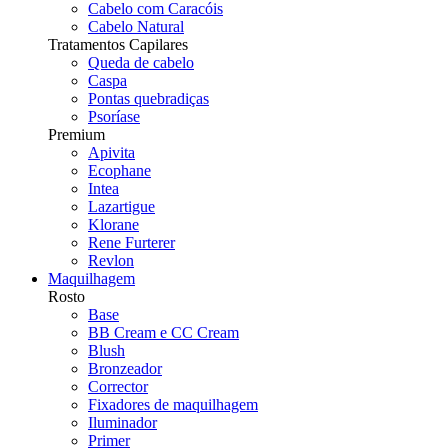
Cabelo com Caracóis
Cabelo Natural
Tratamentos Capilares
Queda de cabelo
Caspa
Pontas quebradiças
Psoríase
Premium
Apivita
Ecophane
Intea
Lazartigue
Klorane
Rene Furterer
Revlon
Maquilhagem
Rosto
Base
BB Cream e CC Cream
Blush
Bronzeador
Corrector
Fixadores de maquilhagem
Iluminador
Primer