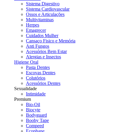
Sistema Digestivo
Sistema Cardiovascular
Ossos e Articulações
Multivitaminas
Herpes
Emagrecer
Cuidados Mulher
Cansaço Fisico e Memória
Anti Fungos
Acessórios Bem Estar
Alergias e Insectos
Higiene Oral
Pasta Dentes
Escovas Dentes
Colutórios
Acessórios Dentes
Sexualidade
Intimidade
Premium
Bio-Oil
Biocyte
Bodyguard
Booby Tape
Compeed
Ecophane