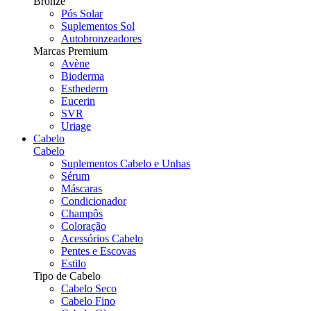
Bronze
Pós Solar
Suplementos Sol
Autobronzeadores
Marcas Premium
Avène
Bioderma
Esthederm
Eucerin
SVR
Uriage
Cabelo
Cabelo
Suplementos Cabelo e Unhas
Sérum
Máscaras
Condicionador
Champôs
Coloração
Acessórios Cabelo
Pentes e Escovas
Estilo
Tipo de Cabelo
Cabelo Seco
Cabelo Fino