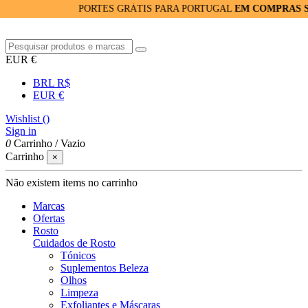
PORTES GRÁTIS PARA PORTUGAL
EM COMPRAS SUPERI
EUR €
BRL R$
EUR €
Wishlist (
)
Sign in
0
Carrinho
/
Vazio
Carrinho
×
Não existem items no carrinho
Marcas
Ofertas
Rosto
Cuidados de Rosto
Tónicos
Suplementos Beleza
Olhos
Limpeza
Exfoliantes e Máscaras