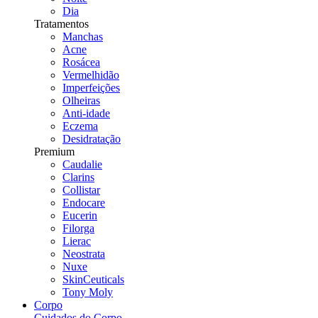
Dia
Tratamentos
Manchas
Acne
Rosácea
Vermelhidão
Imperfeições
Olheiras
Anti-idade
Eczema
Desidratação
Premium
Caudalie
Clarins
Collistar
Endocare
Eucerin
Filorga
Lierac
Neostrata
Nuxe
SkinCeuticals
Tony Moly
Corpo
Cuidados do Corpo