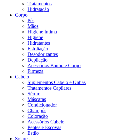
Tratamentos
Hidratação
Corpo
Pés
Mãos
Higiene Íntima
Higiene
Hidratantes
Esfoliação
Desodorizantes
Depilação
Acessórios Banho e Corpo
Firmeza
Cabelo
Suplementos Cabelo e Unhas
Tratamentos Capilares
Sérum
Máscaras
Condicionador
Champôs
Coloração
Acessórios Cabelo
Pentes e Escovas
Estilo
Solares