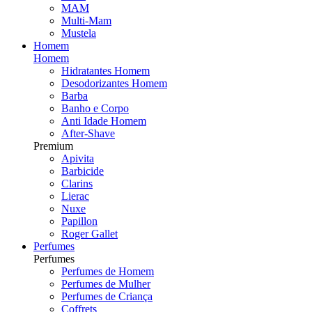
MAM
Multi-Mam
Mustela
Homem
Homem
Hidratantes Homem
Desodorizantes Homem
Barba
Banho e Corpo
Anti Idade Homem
After-Shave
Premium
Apivita
Barbicide
Clarins
Lierac
Nuxe
Papillon
Roger Gallet
Perfumes
Perfumes
Perfumes de Homem
Perfumes de Mulher
Perfumes de Criança
Coffrets