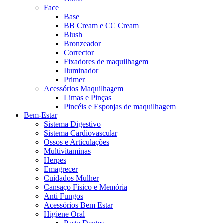
Face
Base
BB Cream e CC Cream
Blush
Bronzeador
Corrector
Fixadores de maquilhagem
Iluminador
Primer
Acessórios Maquilhagem
Limas e Pinças
Pincéis e Esponjas de maquilhagem
Bem-Estar
Sistema Digestivo
Sistema Cardiovascular
Ossos e Articulações
Multivitaminas
Herpes
Emagrecer
Cuidados Mulher
Cansaço Fisico e Memória
Anti Fungos
Acessórios Bem Estar
Higiene Oral
Pasta Dentes