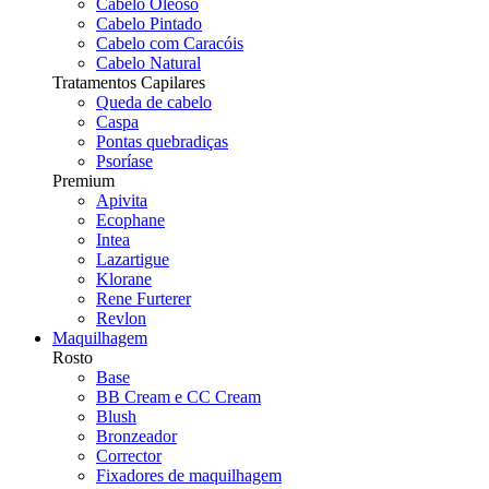
Cabelo Oleoso
Cabelo Pintado
Cabelo com Caracóis
Cabelo Natural
Tratamentos Capilares
Queda de cabelo
Caspa
Pontas quebradiças
Psoríase
Premium
Apivita
Ecophane
Intea
Lazartigue
Klorane
Rene Furterer
Revlon
Maquilhagem
Rosto
Base
BB Cream e CC Cream
Blush
Bronzeador
Corrector
Fixadores de maquilhagem