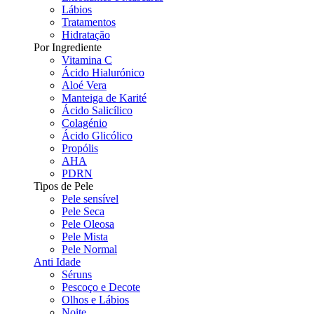
Lábios
Tratamentos
Hidratação
Por Ingrediente
Vitamina C
Ácido Hialurónico
Aloé Vera
Manteiga de Karité
Ácido Salicílico
Colagénio
Ácido Glicólico
Propólis
AHA
PDRN
Tipos de Pele
Pele sensível
Pele Seca
Pele Oleosa
Pele Mista
Pele Normal
Anti Idade
Séruns
Pescoço e Decote
Olhos e Lábios
Noite