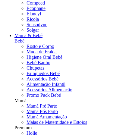
Compeed
Ecophane
Elancyl
Ricola
Sensodyne
Solgar
Mamã & Bebé
Bebé
Rosto e Corpo
Muda de Fralda
Higiene Oral Bebé
Bebé Banho
Chupetas
Brinquedos Bebé
Acessórios Bebé
Alimentação Infantil
Acessórios Alimentação
Promo Pack Bebé
Mamã
Mamã Pré Parto
Mamã Pós Parto
Mamã Amamentação
Malas de Maternidade e Estojos
Premium
Holle