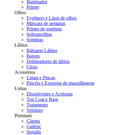
Iluminador
Primer
Olhos
Eyeliners e Lápis de olhos
Máscara de pestanas
Primer de sombras
Sobrancelhas
Sombras
Lábios
Bálsamo Lábios
Batons
Delineadores de lábios
Gloss
Acessórios
Limas e Pinças
Pincéis e Esponjas de maquilhagem
Unhas
Dissolventes e Acetonas
Top Coat e Base
Tratamento
Vernizes
Premium
Clarins
Galénic
Sensilis