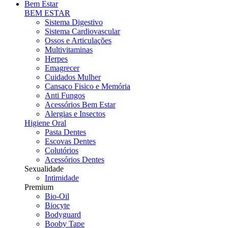
Bem Estar
BEM ESTAR
Sistema Digestivo
Sistema Cardiovascular
Ossos e Articulações
Multivitaminas
Herpes
Emagrecer
Cuidados Mulher
Cansaço Fisico e Memória
Anti Fungos
Acessórios Bem Estar
Alergias e Insectos
Higiene Oral
Pasta Dentes
Escovas Dentes
Colutórios
Acessórios Dentes
Sexualidade
Intimidade
Premium
Bio-Oil
Biocyte
Bodyguard
Booby Tape