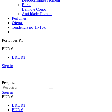
Desodorizantes Homem
Barba
Banho e Corpo
Anti Idade Homem
Perfumes
Ofertas
Tendência no TikTok
Português PT
EUR €
BRL R$
Sign in
Pesquisar
Sign in
EUR €
BRL R$
EUR €