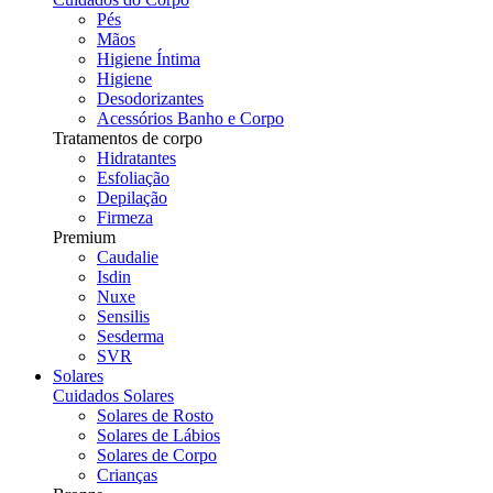
Pés
Mãos
Higiene Íntima
Higiene
Desodorizantes
Acessórios Banho e Corpo
Tratamentos de corpo
Hidratantes
Esfoliação
Depilação
Firmeza
Premium
Caudalie
Isdin
Nuxe
Sensilis
Sesderma
SVR
Solares
Cuidados Solares
Solares de Rosto
Solares de Lábios
Solares de Corpo
Crianças