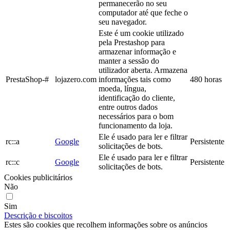
permanecerão no seu
computador até que feche o
seu navegador.
Este é um cookie utilizado
pela Prestashop para
armazenar informação e
manter a sessão do
utilizador aberta. Armazena
PrestaShop-#
lojazero.com
informações tais como
480 horas
moeda, língua,
identificação do cliente,
entre outros dados
necessários para o bom
funcionamento da loja.
Ele é usado para ler e filtrar
rc::a
Google
Persistente
solicitações de bots.
Ele é usado para ler e filtrar
rc::c
Google
Persistente
solicitações de bots.
Cookies publicitários
Não
Sim
Descrição e biscoitos
Estes são cookies que recolhem informações sobre os anúncios