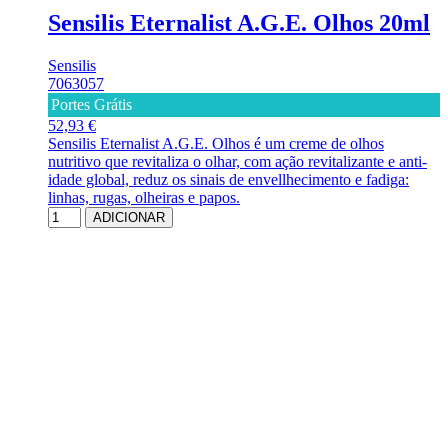
Sensilis Eternalist A.G.E. Olhos 20ml
Sensilis
7063057
Portes Grátis
52,93 €
Sensilis Eternalist A.G.E. Olhos é um creme de olhos
nutritivo que revitaliza o olhar, com ação revitalizante e anti-
idade global, reduz os sinais de envellhecimento e fadiga:
linhas, rugas, olheiras e papos.
ADICIONAR