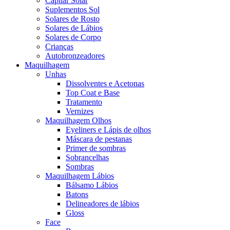
Capilar Solar
Suplementos Sol
Solares de Rosto
Solares de Lábios
Solares de Corpo
Crianças
Autobronzeadores
Maquilhagem
Unhas
Dissolventes e Acetonas
Top Coat e Base
Tratamento
Vernizes
Maquilhagem Olhos
Eyeliners e Lápis de olhos
Máscara de pestanas
Primer de sombras
Sobrancelhas
Sombras
Maquilhagem Lábios
Bálsamo Lábios
Batons
Delineadores de lábios
Gloss
Face