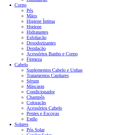
Corpo
Pés
Mãos
Higiene Íntima
Higiene
Hidratantes
Esfoliação
Desodorizantes
Depilação
Acessórios Banho e Corpo
Firmeza
Cabelo
Suplementos Cabelo e Unhas
Tratamentos Capilares
Sérum
Máscaras
Condicionador
Champôs
Coloração
Acessórios Cabelo
Pentes e Escovas
Estilo
Solares
Pós Solar