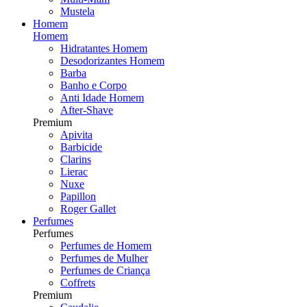
Mustela
Homem
Homem
Hidratantes Homem
Desodorizantes Homem
Barba
Banho e Corpo
Anti Idade Homem
After-Shave
Premium
Apivita
Barbicide
Clarins
Lierac
Nuxe
Papillon
Roger Gallet
Perfumes
Perfumes
Perfumes de Homem
Perfumes de Mulher
Perfumes de Criança
Coffrets
Premium