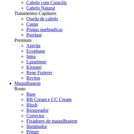
Cabelo com Caracóis
Cabelo Natural
Tratamentos Capilares
Queda de cabelo
Caspa
Pontas quebradiças
Psoríase
Premium
Apivita
Ecophane
Intea
Lazartigue
Klorane
Rene Furterer
Revlon
Maquilhagem
Rosto
Base
BB Cream e CC Cream
Blush
Bronzeador
Corrector
Fixadores de maquilhagem
Iluminador
Primer