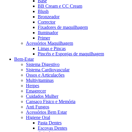
Base
BB Cream e CC Cream
Blush
Bronzeador
Corrector
Fixadores de maquilhagem
Iluminador
Primer
Acessórios Maquilhagem
Limas e Pinças
Pincéis e Esponjas de maquilhagem
Bem-Estar
Sistema Digestivo
Sistema Cardiovascular
Ossos e Articulações
Multivitaminas
Herpes
Emagrecer
Cuidados Mulher
Cansaço Fisico e Memória
Anti Fungos
Acessórios Bem Estar
Higiene Oral
Pasta Dentes
Escovas Dentes