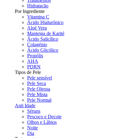
Tratamentos
Hidratação
Por Ingrediente
Vitamina C
Ácido Hialurónico
Aloé Vera
Manteiga de Karité
Ácido Salicílico
Colagénio
Ácido Glicólico
Propólis
AHA
PDRN
Tipos de Pele
Pele sensível
Pele Seca
Pele Oleosa
Pele Mista
Pele Normal
Anti Idade
Séruns
Pescoço e Decote
Olhos e Lábios
Noite
Dia