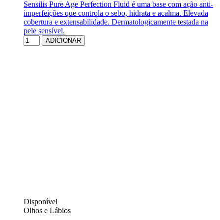
Sensilis Pure Age Perfection Fluid é uma base com ação anti-
imperfeições que controla o sebo, hidrata e acalma. Elevada
cobertura e extensabilidade. Dermatologicamente testada na
pele sensível.
ADICIONAR
Disponível
Olhos e Lábios