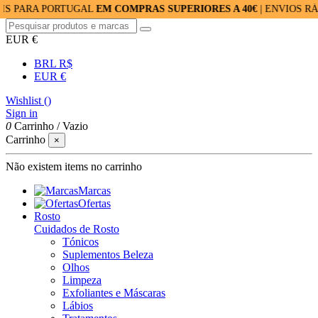
 PORTUGAL
EM COMPRAS SUPERIORES A 40€
| ENVIOS RÁPIDOS: 
EUR €
BRL R$
EUR €
Wishlist (
)
Sign in
0
Carrinho
/
Vazio
Carrinho
×
Não existem items no carrinho
Marcas
Ofertas
Rosto
Cuidados de Rosto
Tónicos
Suplementos Beleza
Olhos
Limpeza
Exfoliantes e Máscaras
Lábios