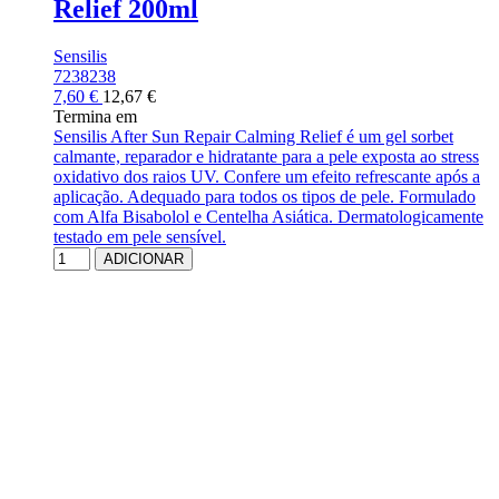
Relief 200ml
Sensilis
7238238
7,60 €
12,67 €
Termina em
Sensilis After Sun Repair Calming Relief é um gel sorbet
calmante, reparador e hidratante para a pele exposta ao stress
oxidativo dos raios UV. Confere um efeito refrescante após a
aplicação. Adequado para todos os tipos de pele. Formulado
com Alfa Bisabolol e Centelha Asiática. Dermatologicamente
testado em pele sensível.
ADICIONAR