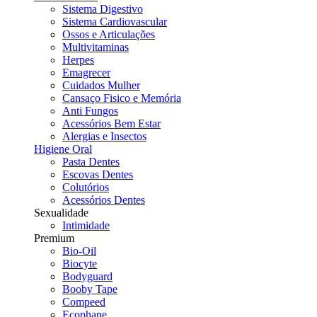
Sistema Digestivo
Sistema Cardiovascular
Ossos e Articulações
Multivitaminas
Herpes
Emagrecer
Cuidados Mulher
Cansaço Fisico e Memória
Anti Fungos
Acessórios Bem Estar
Alergias e Insectos
Higiene Oral
Pasta Dentes
Escovas Dentes
Colutórios
Acessórios Dentes
Sexualidade
Intimidade
Premium
Bio-Oil
Biocyte
Bodyguard
Booby Tape
Compeed
Ecophane