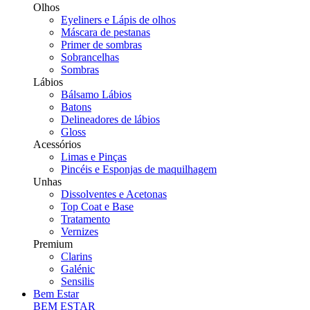
Olhos
Eyeliners e Lápis de olhos
Máscara de pestanas
Primer de sombras
Sobrancelhas
Sombras
Lábios
Bálsamo Lábios
Batons
Delineadores de lábios
Gloss
Acessórios
Limas e Pinças
Pincéis e Esponjas de maquilhagem
Unhas
Dissolventes e Acetonas
Top Coat e Base
Tratamento
Vernizes
Premium
Clarins
Galénic
Sensilis
Bem Estar
BEM ESTAR