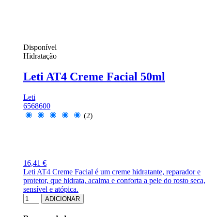
Disponível
Hidratação
Leti AT4 Creme Facial 50ml
Leti
6568600
(2)
16,41 €
Leti AT4 Creme Facial é um creme hidratante, reparador e
protetor, que hidrata, acalma e conforta a pele do rosto seca,
sensível e atópica.
ADICIONAR