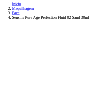
Início
Maquilhagem
Face
Sensilis Pure Age Perfection Fluid 02 Sand 30ml