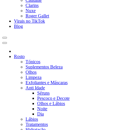
Caudalie
Clarins
Nuxe
Roger Gallet
Virais no TikTok
Blog
Rosto
Tónicos
Suplementos Beleza
Olhos
Limpeza
Exfoliantes e Máscaras
Anti Idade
Séruns
Pescoço e Decote
Olhos e Lábios
Noite
Dia
Lábios
Tratamentos
Hidratação