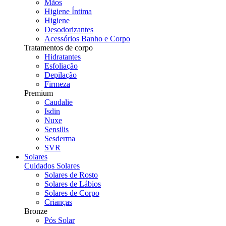
Mãos
Higiene Íntima
Higiene
Desodorizantes
Acessórios Banho e Corpo
Tratamentos de corpo
Hidratantes
Esfoliação
Depilação
Firmeza
Premium
Caudalie
Isdin
Nuxe
Sensilis
Sesderma
SVR
Solares
Cuidados Solares
Solares de Rosto
Solares de Lábios
Solares de Corpo
Crianças
Bronze
Pós Solar