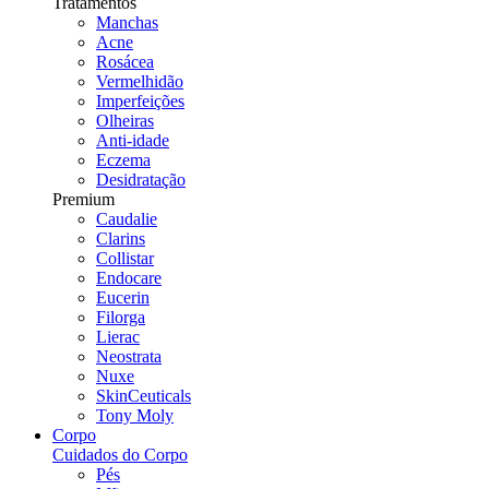
Tratamentos
Manchas
Acne
Rosácea
Vermelhidão
Imperfeições
Olheiras
Anti-idade
Eczema
Desidratação
Premium
Caudalie
Clarins
Collistar
Endocare
Eucerin
Filorga
Lierac
Neostrata
Nuxe
SkinCeuticals
Tony Moly
Corpo
Cuidados do Corpo
Pés