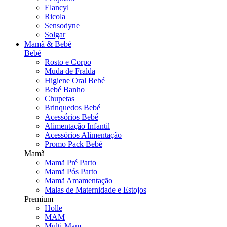
Elancyl
Ricola
Sensodyne
Solgar
Mamã & Bebé
Bebé
Rosto e Corpo
Muda de Fralda
Higiene Oral Bebé
Bebé Banho
Chupetas
Brinquedos Bebé
Acessórios Bebé
Alimentação Infantil
Acessórios Alimentação
Promo Pack Bebé
Mamã
Mamã Pré Parto
Mamã Pós Parto
Mamã Amamentação
Malas de Maternidade e Estojos
Premium
Holle
MAM
Multi-Mam