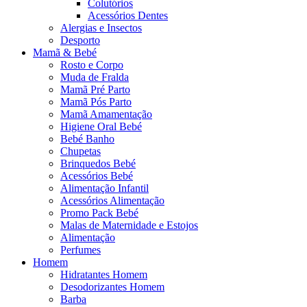
Colutórios
Acessórios Dentes
Alergias e Insectos
Desporto
Mamã & Bebé
Rosto e Corpo
Muda de Fralda
Mamã Pré Parto
Mamã Pós Parto
Mamã Amamentação
Higiene Oral Bebé
Bebé Banho
Chupetas
Brinquedos Bebé
Acessórios Bebé
Alimentação Infantil
Acessórios Alimentação
Promo Pack Bebé
Malas de Maternidade e Estojos
Alimentação
Perfumes
Homem
Hidratantes Homem
Desodorizantes Homem
Barba