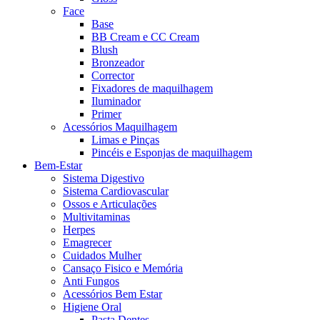
Face
Base
BB Cream e CC Cream
Blush
Bronzeador
Corrector
Fixadores de maquilhagem
Iluminador
Primer
Acessórios Maquilhagem
Limas e Pinças
Pincéis e Esponjas de maquilhagem
Bem-Estar
Sistema Digestivo
Sistema Cardiovascular
Ossos e Articulações
Multivitaminas
Herpes
Emagrecer
Cuidados Mulher
Cansaço Fisico e Memória
Anti Fungos
Acessórios Bem Estar
Higiene Oral
Pasta Dentes