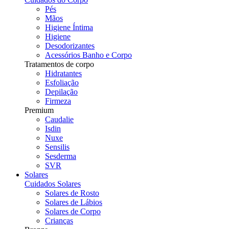
Pés
Mãos
Higiene Íntima
Higiene
Desodorizantes
Acessórios Banho e Corpo
Tratamentos de corpo
Hidratantes
Esfoliação
Depilação
Firmeza
Premium
Caudalie
Isdin
Nuxe
Sensilis
Sesderma
SVR
Solares
Cuidados Solares
Solares de Rosto
Solares de Lábios
Solares de Corpo
Crianças