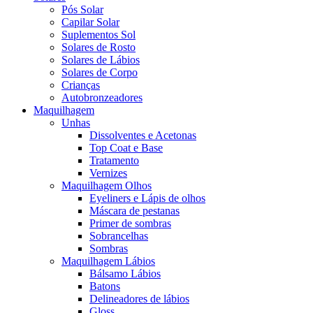
Pós Solar
Capilar Solar
Suplementos Sol
Solares de Rosto
Solares de Lábios
Solares de Corpo
Crianças
Autobronzeadores
Maquilhagem
Unhas
Dissolventes e Acetonas
Top Coat e Base
Tratamento
Vernizes
Maquilhagem Olhos
Eyeliners e Lápis de olhos
Máscara de pestanas
Primer de sombras
Sobrancelhas
Sombras
Maquilhagem Lábios
Bálsamo Lábios
Batons
Delineadores de lábios
Gloss