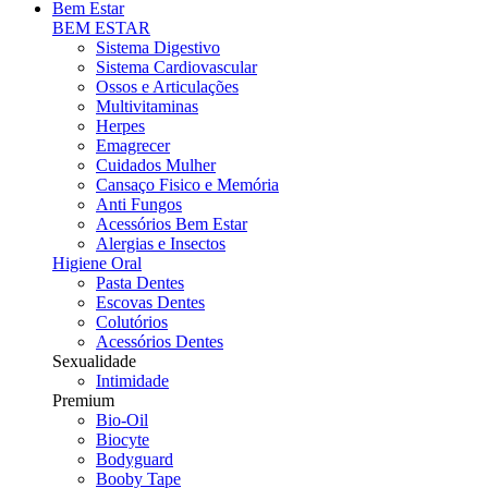
Bem Estar
BEM ESTAR
Sistema Digestivo
Sistema Cardiovascular
Ossos e Articulações
Multivitaminas
Herpes
Emagrecer
Cuidados Mulher
Cansaço Fisico e Memória
Anti Fungos
Acessórios Bem Estar
Alergias e Insectos
Higiene Oral
Pasta Dentes
Escovas Dentes
Colutórios
Acessórios Dentes
Sexualidade
Intimidade
Premium
Bio-Oil
Biocyte
Bodyguard
Booby Tape