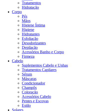
Tratamentos
Hidratação
Corpo
Pés
Mãos
Higiene Íntima
Higiene
Hidratantes
Esfoliação
Desodorizantes
Depilação
Acessórios Banho e Corpo
Firmeza
Cabelo
Suplementos Cabelo e Unhas
Tratamentos Capilares
Sérum
Máscaras
Condicionador
Champôs
Coloração
Acessórios Cabelo
Pentes e Escovas
Estilo
Solares