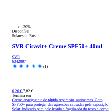
-20%
Disponível
Solares de Rosto
SVR Cicavit+ Creme SPF50+ 40ml
SVR
6342097
(1)
6,26 €
7,82 €
Termina em
Creme apaziguante de rápida reparação, antimarcas. Com
SPF50+ para proteger das agressões causadas pela exposição
Solar. Indicado para pele lesada e fragilizada do rosto e corpo