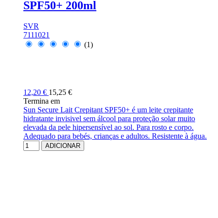
SPF50+ 200ml
SVR
7111021
(1)
12,20 €
15,25 €
Termina em
Sun Secure Lait Crepitant SPF50+ é um leite crepitante
hidratante invisivel sem álcool para proteção solar muito
elevada da pele hipersensível ao sol. Para rosto e corpo.
Adequado para bebés, crianças e adultos. Resistente à água.
ADICIONAR