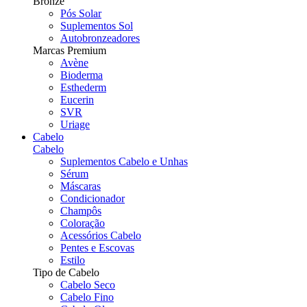
Bronze
Pós Solar
Suplementos Sol
Autobronzeadores
Marcas Premium
Avène
Bioderma
Esthederm
Eucerin
SVR
Uriage
Cabelo
Cabelo
Suplementos Cabelo e Unhas
Sérum
Máscaras
Condicionador
Champôs
Coloração
Acessórios Cabelo
Pentes e Escovas
Estilo
Tipo de Cabelo
Cabelo Seco
Cabelo Fino