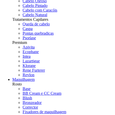
Cabelo Oleoso
Cabelo Pintado
Cabelo com Caracóis
Cabelo Natural
Tratamentos Capilares
Queda de cabelo
Caspa
Pontas quebradiças
Psoríase
Premium
Apivita
Ecophane
Intea
Lazartigue
Klorane
Rene Furterer
Revlon
Maquilhagem
Rosto
Base
BB Cream e CC Cream
Blush
Bronzeador
Corrector
Fixadores de maquilhagem