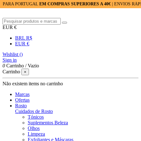
ORTUGAL
EM COMPRAS SUPERIORES A 40€
| ENVIOS RÁPIDOS: 24
EUR €
BRL R$
EUR €
Wishlist (
)
Sign in
0
Carrinho
/
Vazio
Carrinho
×
Não existem items no carrinho
Marcas
Ofertas
Rosto
Cuidados de Rosto
Tónicos
Suplementos Beleza
Olhos
Limpeza
Exfoliantes e Máscaras