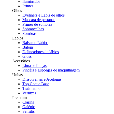
Iluminador
Primer
Olhos
Eyeliners e Lápis de olhos
Máscara de pestanas
Primer de sombras
Sobrancelhas
Sombras
Lábios
Bálsamo Lábios
Batons
Delineadores de lábios
Gloss
Acessórios
Limas e Pinças
Pincéis e Esponjas de maquilhagem
Unhas
Dissolventes e Acetonas
Top Coat e Base
Tratamento
Vernizes
Premium
Clarins
Galénic
Sensilis