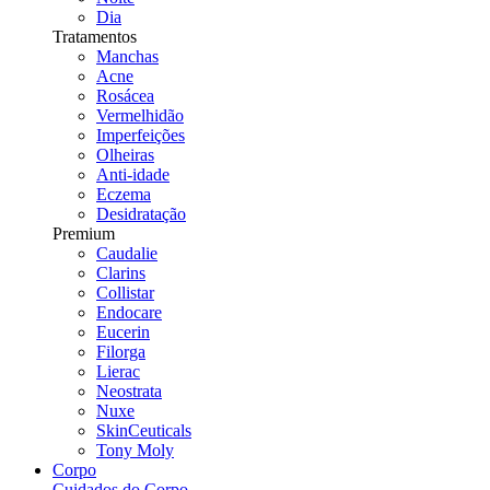
Dia
Tratamentos
Manchas
Acne
Rosácea
Vermelhidão
Imperfeições
Olheiras
Anti-idade
Eczema
Desidratação
Premium
Caudalie
Clarins
Collistar
Endocare
Eucerin
Filorga
Lierac
Neostrata
Nuxe
SkinCeuticals
Tony Moly
Corpo
Cuidados do Corpo