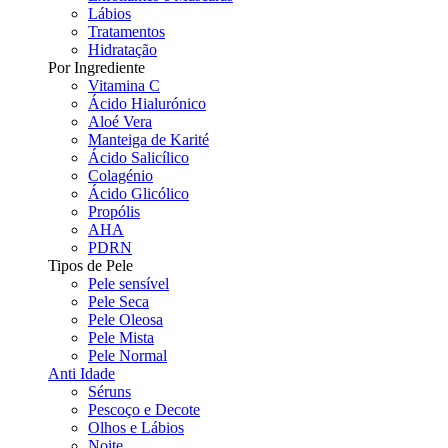
Lábios
Tratamentos
Hidratação
Por Ingrediente
Vitamina C
Ácido Hialurónico
Aloé Vera
Manteiga de Karité
Ácido Salicílico
Colagénio
Ácido Glicólico
Propólis
AHA
PDRN
Tipos de Pele
Pele sensível
Pele Seca
Pele Oleosa
Pele Mista
Pele Normal
Anti Idade
Séruns
Pescoço e Decote
Olhos e Lábios
Noite