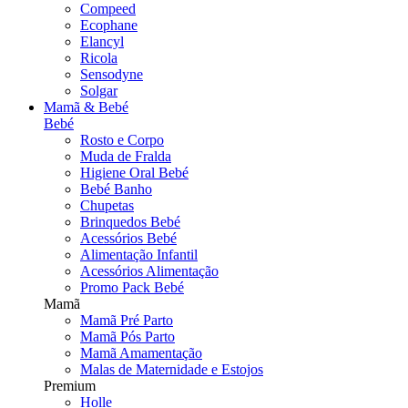
Compeed
Ecophane
Elancyl
Ricola
Sensodyne
Solgar
Mamã & Bebé
Bebé
Rosto e Corpo
Muda de Fralda
Higiene Oral Bebé
Bebé Banho
Chupetas
Brinquedos Bebé
Acessórios Bebé
Alimentação Infantil
Acessórios Alimentação
Promo Pack Bebé
Mamã
Mamã Pré Parto
Mamã Pós Parto
Mamã Amamentação
Malas de Maternidade e Estojos
Premium
Holle