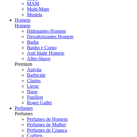
MAM
Multi-Mam
Mustela
Homem
Homem
Hidratantes Homem
Desodorizantes Homem
Barba
Banho e Corpo
Anti Idade Homem
After-Shave
Premium
Apivita
Barbicide
Clarins
Lierac
Nuxe
Papillon
Roger Gallet
Perfumes
Perfumes
Perfumes de Homem
Perfumes de Mulher
Perfumes de Criança
Coffrets