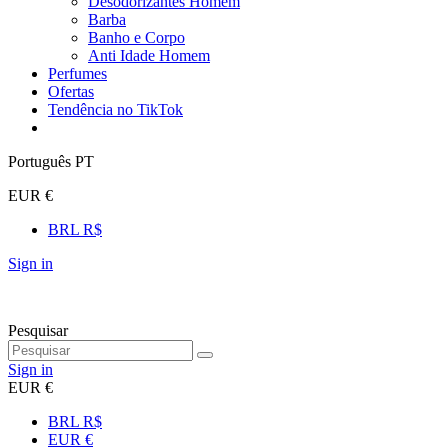
Desodorizantes Homem
Barba
Banho e Corpo
Anti Idade Homem
Perfumes
Ofertas
Tendência no TikTok
Português PT
EUR €
BRL R$
Sign in
Pesquisar
Sign in
EUR €
BRL R$
EUR €