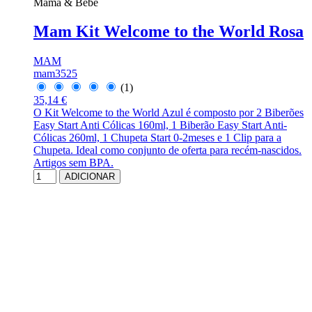
Mamã & Bebé
Mam Kit Welcome to the World Rosa
MAM
mam3525
(1)
35,14 €
O Kit Welcome to the World Azul é composto por 2 Biberões
Easy Start Anti Cólicas 160ml, 1 Biberão Easy Start Anti-
Cólicas 260ml, 1 Chupeta Start 0-2meses e 1 Clip para a
Chupeta. Ideal como conjunto de oferta para recém-nascidos.
Artigos sem BPA.
ADICIONAR