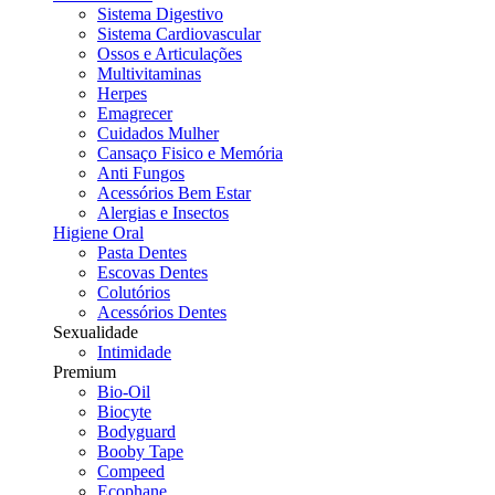
Sistema Digestivo
Sistema Cardiovascular
Ossos e Articulações
Multivitaminas
Herpes
Emagrecer
Cuidados Mulher
Cansaço Fisico e Memória
Anti Fungos
Acessórios Bem Estar
Alergias e Insectos
Higiene Oral
Pasta Dentes
Escovas Dentes
Colutórios
Acessórios Dentes
Sexualidade
Intimidade
Premium
Bio-Oil
Biocyte
Bodyguard
Booby Tape
Compeed
Ecophane