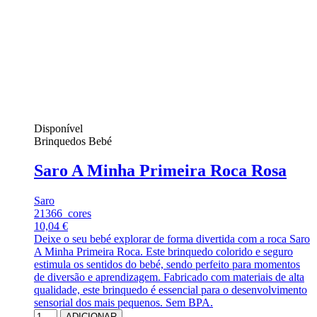
Disponível
Brinquedos Bebé
Saro A Minha Primeira Roca Rosa
Saro
21366_cores
10,04 €
Deixe o seu bebé explorar de forma divertida com a roca Saro
A Minha Primeira Roca. Este brinquedo colorido e seguro
estimula os sentidos do bebé, sendo perfeito para momentos
de diversão e aprendizagem. Fabricado com materiais de alta
qualidade, este brinquedo é essencial para o desenvolvimento
sensorial dos mais pequenos. Sem BPA.
ADICIONAR