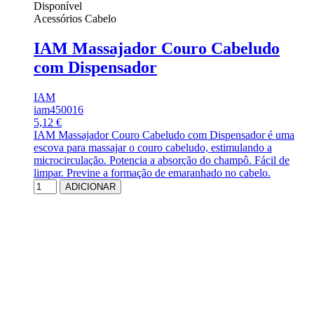
Disponível
Acessórios Cabelo
IAM Massajador Couro Cabeludo
com Dispensador
IAM
iam450016
5,12 €
IAM Massajador Couro Cabeludo com Dispensador é uma
escova para massajar o couro cabeludo, estimulando a
microcirculação. Potencia a absorção do champô. Fácil de
limpar. Previne a formação de emaranhado no cabelo.
ADICIONAR