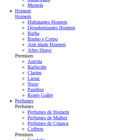
Mustela
Homem
Homem
Hidratantes Homem
Desodorizantes Homem
Barba
Banho e Corpo
Anti Idade Homem
After-Shave
Premium
Apivita
Barbicide
Clarins
Lierac
Nuxe
Papillon
Roger Gallet
Perfumes
Perfumes
Perfumes de Homem
Perfumes de Mulher
Perfumes de Criança
Coffrets
Premium