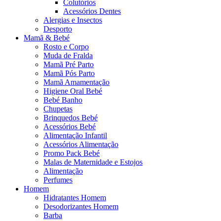
Colutórios
Acessórios Dentes
Alergias e Insectos
Desporto
Mamã & Bebé
Rosto e Corpo
Muda de Fralda
Mamã Pré Parto
Mamã Pós Parto
Mamã Amamentação
Higiene Oral Bebé
Bebé Banho
Chupetas
Brinquedos Bebé
Acessórios Bebé
Alimentação Infantil
Acessórios Alimentação
Promo Pack Bebé
Malas de Maternidade e Estojos
Alimentação
Perfumes
Homem
Hidratantes Homem
Desodorizantes Homem
Barba