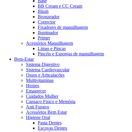
Base
BB Cream e CC Cream
Blush
Bronzeador
Corrector
Fixadores de maquilhagem
Iluminador
Primer
Acessórios Maquilhagem
Limas e Pinças
Pincéis e Esponjas de maquilhagem
Bem-Estar
Sistema Digestivo
Sistema Cardiovascular
Ossos e Articulações
Multivitaminas
Herpes
Emagrecer
Cuidados Mulher
Cansaço Fisico e Memória
Anti Fungos
Acessórios Bem Estar
Higiene Oral
Pasta Dentes
Escovas Dentes