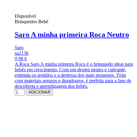
Disponível
Brinquedos Bebé
Saro A minha primeira Roca Neutro
Saro
sa2136
9,98 €
A Roca Saro A minha primeira Roca é o brinquedo ideal para
bebés em crescimento. Com um design neutro e cativante,
estimula os sentidos e a destreza dos mais pequenos. Feita
com materiais seguros e duradouros, é perfeita para a fase de
descoberta e aprendizagem dos bebés.
ADICIONAR