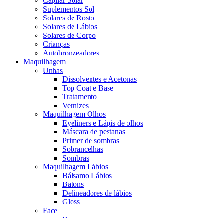
Capilar Solar
Suplementos Sol
Solares de Rosto
Solares de Lábios
Solares de Corpo
Crianças
Autobronzeadores
Maquilhagem
Unhas
Dissolventes e Acetonas
Top Coat e Base
Tratamento
Vernizes
Maquilhagem Olhos
Eyeliners e Lápis de olhos
Máscara de pestanas
Primer de sombras
Sobrancelhas
Sombras
Maquilhagem Lábios
Bálsamo Lábios
Batons
Delineadores de lábios
Gloss
Face