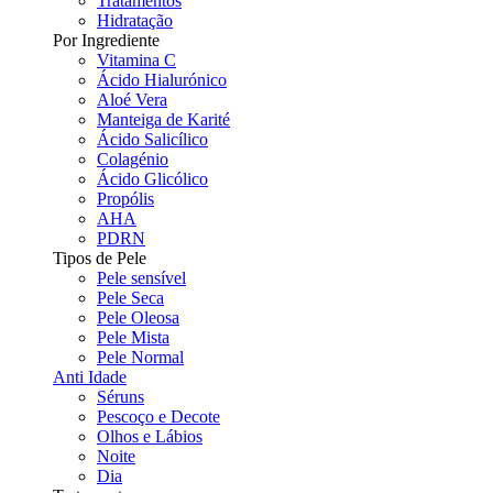
Tratamentos
Hidratação
Por Ingrediente
Vitamina C
Ácido Hialurónico
Aloé Vera
Manteiga de Karité
Ácido Salicílico
Colagénio
Ácido Glicólico
Propólis
AHA
PDRN
Tipos de Pele
Pele sensível
Pele Seca
Pele Oleosa
Pele Mista
Pele Normal
Anti Idade
Séruns
Pescoço e Decote
Olhos e Lábios
Noite
Dia