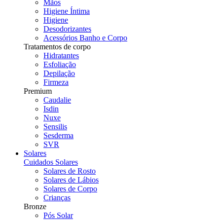
Mãos
Higiene Íntima
Higiene
Desodorizantes
Acessórios Banho e Corpo
Tratamentos de corpo
Hidratantes
Esfoliação
Depilação
Firmeza
Premium
Caudalie
Isdin
Nuxe
Sensilis
Sesderma
SVR
Solares
Cuidados Solares
Solares de Rosto
Solares de Lábios
Solares de Corpo
Crianças
Bronze
Pós Solar