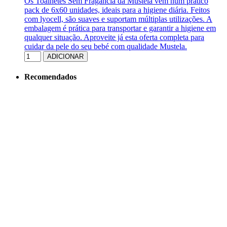
Os Toalhetes Sem Fragância da Mustela vêm num prático
pack de 6x60 unidades, ideais para a higiene diária. Feitos
com lyocell, são suaves e suportam múltiplas utilizações. A
embalagem é prática para transportar e garantir a higiene em
qualquer situação. Aproveite já esta oferta completa para
cuidar da pele do seu bebé com qualidade Mustela.
ADICIONAR
Recomendados