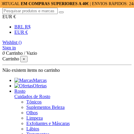
L
EM COMPRAS SUPERIORES A 40€
| ENVIOS RÁPIDOS: 24/48H | 
EUR €
BRL R$
EUR €
Wishlist (
)
Sign in
0
Carrinho
/
Vazio
Carrinho
×
Não existem items no carrinho
Marcas
Ofertas
Rosto
Cuidados de Rosto
Tónicos
Suplementos Beleza
Olhos
Limpeza
Exfoliantes e Máscaras
Lábios