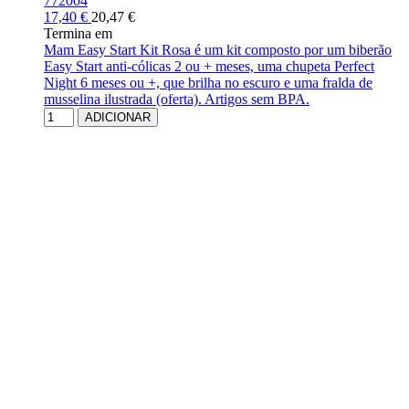
772004
17,40 €
20,47 €
Termina em
Mam Easy Start Kit Rosa é um kit composto por um biberão
Easy Start anti-cólicas 2 ou + meses, uma chupeta Perfect
Night 6 meses ou +, que brilha no escuro e uma fralda de
musselina ilustrada (oferta). Artigos sem BPA.
ADICIONAR