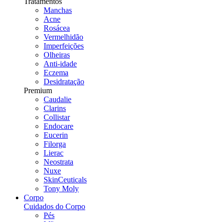
Tratamentos
Manchas
Acne
Rosácea
Vermelhidão
Imperfeições
Olheiras
Anti-idade
Eczema
Desidratação
Premium
Caudalie
Clarins
Collistar
Endocare
Eucerin
Filorga
Lierac
Neostrata
Nuxe
SkinCeuticals
Tony Moly
Corpo
Cuidados do Corpo
Pés