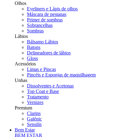
Olhos
Eyeliners e Lápis de olhos
Máscara de pestanas
Primer de sombras
Sobrancelhas
Sombras
Lábios
Bálsamo Lábios
Batons
Delineadores de lábios
Gloss
Acessórios
Limas e Pinças
Pincéis e Esponjas de maquilhagem
Unhas
Dissolventes e Acetonas
Top Coat e Base
Tratamento
Vernizes
Premium
Clarins
Galénic
Sensilis
Bem Estar
BEM ESTAR