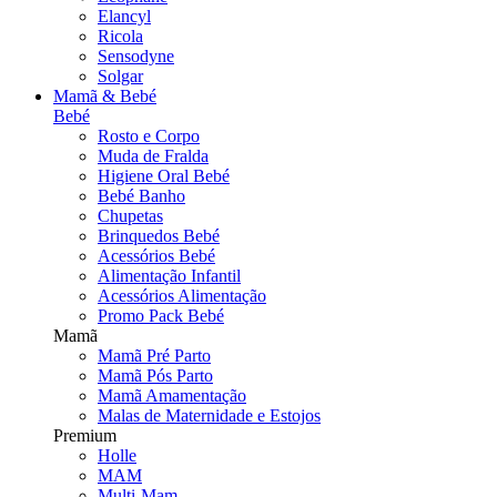
Elancyl
Ricola
Sensodyne
Solgar
Mamã & Bebé
Bebé
Rosto e Corpo
Muda de Fralda
Higiene Oral Bebé
Bebé Banho
Chupetas
Brinquedos Bebé
Acessórios Bebé
Alimentação Infantil
Acessórios Alimentação
Promo Pack Bebé
Mamã
Mamã Pré Parto
Mamã Pós Parto
Mamã Amamentação
Malas de Maternidade e Estojos
Premium
Holle
MAM
Multi-Mam