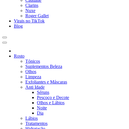
Caudalie
Clarins
Nuxe
Roger Gallet
Virais no TikTok
Blog
Rosto
Tónicos
Suplementos Beleza
Olhos
Limpeza
Exfoliantes e Máscaras
Anti Idade
Séruns
Pescoço e Decote
Olhos e Lábios
Noite
Dia
Lábios
Tratamentos
Hidratação