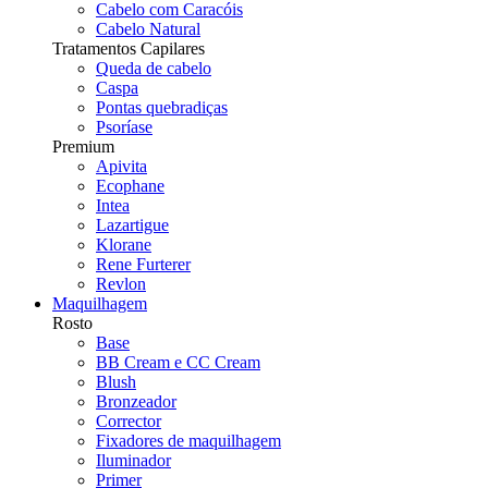
Cabelo com Caracóis
Cabelo Natural
Tratamentos Capilares
Queda de cabelo
Caspa
Pontas quebradiças
Psoríase
Premium
Apivita
Ecophane
Intea
Lazartigue
Klorane
Rene Furterer
Revlon
Maquilhagem
Rosto
Base
BB Cream e CC Cream
Blush
Bronzeador
Corrector
Fixadores de maquilhagem
Iluminador
Primer