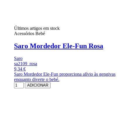
Últimos artigos em stock
Acessórios Bebé
Saro Mordedor Ele-Fun Rosa
Saro
sa2109_rosa
9,34 €
Saro Mordedor Ele-Fun proporciona alívio às gengivas
enquanto diverte o bebé.
ADICIONAR