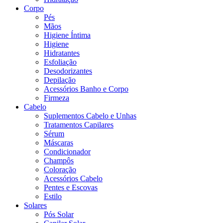
Corpo
Pés
Mãos
Higiene Íntima
Higiene
Hidratantes
Esfoliação
Desodorizantes
Depilação
Acessórios Banho e Corpo
Firmeza
Cabelo
Suplementos Cabelo e Unhas
Tratamentos Capilares
Sérum
Máscaras
Condicionador
Champôs
Coloração
Acessórios Cabelo
Pentes e Escovas
Estilo
Solares
Pós Solar