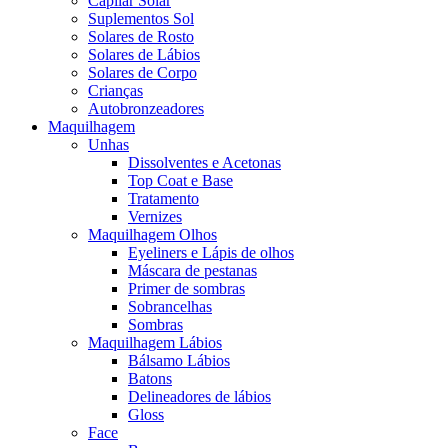
Capilar Solar
Suplementos Sol
Solares de Rosto
Solares de Lábios
Solares de Corpo
Crianças
Autobronzeadores
Maquilhagem
Unhas
Dissolventes e Acetonas
Top Coat e Base
Tratamento
Vernizes
Maquilhagem Olhos
Eyeliners e Lápis de olhos
Máscara de pestanas
Primer de sombras
Sobrancelhas
Sombras
Maquilhagem Lábios
Bálsamo Lábios
Batons
Delineadores de lábios
Gloss
Face