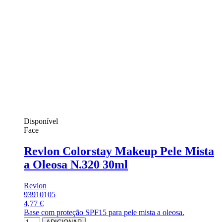
Disponível
Face
Revlon Colorstay Makeup Pele Mista
a Oleosa N.320 30ml
Revlon
93910105
4,77 €
Base com proteção SPF15 para pele mista a oleosa.