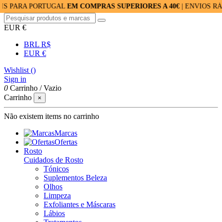
A PORTUGAL
EM COMPRAS SUPERIORES A 40€
| ENVIOS RÁPIDOS:
EUR €
BRL R$
EUR €
Wishlist (
)
Sign in
0
Carrinho
/
Vazio
Carrinho
×
Não existem items no carrinho
Marcas
Ofertas
Rosto
Cuidados de Rosto
Tónicos
Suplementos Beleza
Olhos
Limpeza
Exfoliantes e Máscaras
Lábios