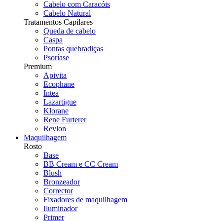
Cabelo com Caracóis
Cabelo Natural
Tratamentos Capilares
Queda de cabelo
Caspa
Pontas quebradiças
Psoríase
Premium
Apivita
Ecophane
Intea
Lazartigue
Klorane
Rene Furterer
Revlon
Maquilhagem
Rosto
Base
BB Cream e CC Cream
Blush
Bronzeador
Corrector
Fixadores de maquilhagem
Iluminador
Primer