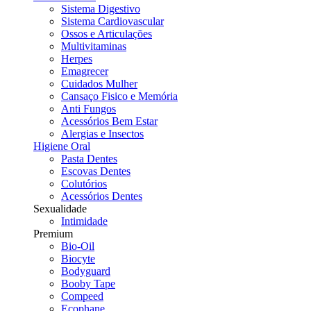
Sistema Digestivo
Sistema Cardiovascular
Ossos e Articulações
Multivitaminas
Herpes
Emagrecer
Cuidados Mulher
Cansaço Fisico e Memória
Anti Fungos
Acessórios Bem Estar
Alergias e Insectos
Higiene Oral
Pasta Dentes
Escovas Dentes
Colutórios
Acessórios Dentes
Sexualidade
Intimidade
Premium
Bio-Oil
Biocyte
Bodyguard
Booby Tape
Compeed
Ecophane