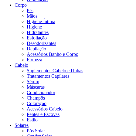
Corpo
Pés
Mãos
Higiene Íntima
Higiene
Hidratantes
Esfoliação
Desodorizantes
Depilação
Acessórios Banho e Corpo
Firmeza
Cabelo
Suplementos Cabelo e Unhas
Tratamentos Capilares
Sérum
Máscaras
Condicionador
Champôs
Coloração
Acessórios Cabelo
Pentes e Escovas
Estilo
Solares
Pós Solar