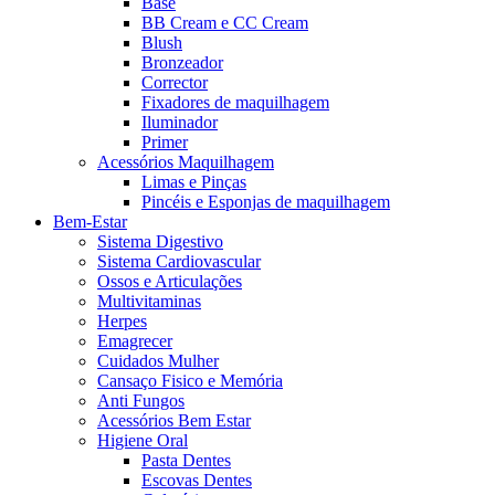
Base
BB Cream e CC Cream
Blush
Bronzeador
Corrector
Fixadores de maquilhagem
Iluminador
Primer
Acessórios Maquilhagem
Limas e Pinças
Pincéis e Esponjas de maquilhagem
Bem-Estar
Sistema Digestivo
Sistema Cardiovascular
Ossos e Articulações
Multivitaminas
Herpes
Emagrecer
Cuidados Mulher
Cansaço Fisico e Memória
Anti Fungos
Acessórios Bem Estar
Higiene Oral
Pasta Dentes
Escovas Dentes