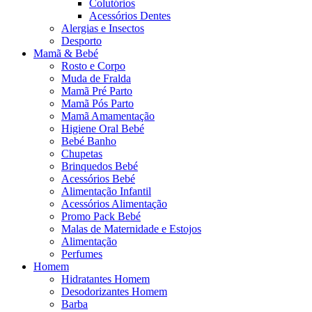
Colutórios
Acessórios Dentes
Alergias e Insectos
Desporto
Mamã & Bebé
Rosto e Corpo
Muda de Fralda
Mamã Pré Parto
Mamã Pós Parto
Mamã Amamentação
Higiene Oral Bebé
Bebé Banho
Chupetas
Brinquedos Bebé
Acessórios Bebé
Alimentação Infantil
Acessórios Alimentação
Promo Pack Bebé
Malas de Maternidade e Estojos
Alimentação
Perfumes
Homem
Hidratantes Homem
Desodorizantes Homem
Barba