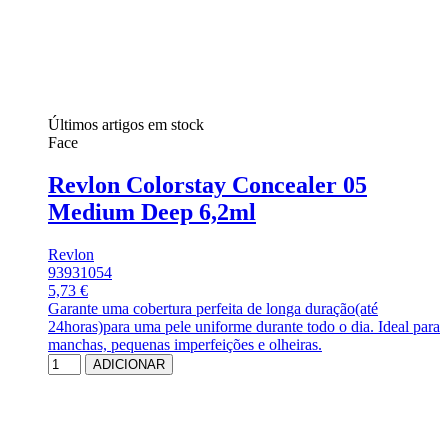
Últimos artigos em stock
Face
Revlon Colorstay Concealer 05
Medium Deep 6,2ml
Revlon
93931054
5,73 €
Garante uma cobertura perfeita de longa duração(até
24horas)para uma pele uniforme durante todo o dia. Ideal para
manchas, pequenas imperfeições e olheiras.
ADICIONAR