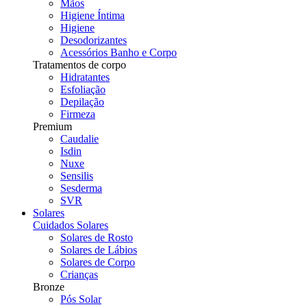
Mãos
Higiene Íntima
Higiene
Desodorizantes
Acessórios Banho e Corpo
Tratamentos de corpo
Hidratantes
Esfoliação
Depilação
Firmeza
Premium
Caudalie
Isdin
Nuxe
Sensilis
Sesderma
SVR
Solares
Cuidados Solares
Solares de Rosto
Solares de Lábios
Solares de Corpo
Crianças
Bronze
Pós Solar