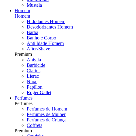
Mustela
Homem
Homem
Hidratantes Homem
Desodorizantes Homem
Barba
Banho e Corpo
Anti Idade Homem
After-Shave
Premium
Apivita
Barbicide
Clarins
Lierac
Nuxe
Papillon
Roger Gallet
Perfumes
Perfumes
Perfumes de Homem
Perfumes de Mulher
Perfumes de Criança
Coffrets
Premium