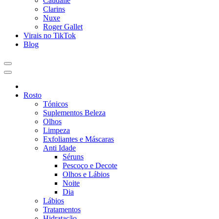
Caudalie
Clarins
Nuxe
Roger Gallet
Virais no TikTok
Blog
Rosto
Tónicos
Suplementos Beleza
Olhos
Limpeza
Exfoliantes e Máscaras
Anti Idade
Séruns
Pescoço e Decote
Olhos e Lábios
Noite
Dia
Lábios
Tratamentos
Hidratação