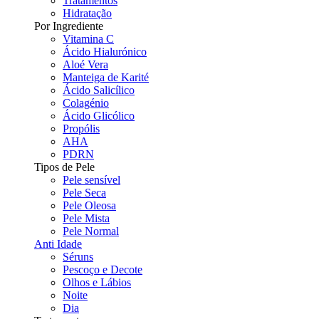
Tratamentos
Hidratação
Por Ingrediente
Vitamina C
Ácido Hialurónico
Aloé Vera
Manteiga de Karité
Ácido Salicílico
Colagénio
Ácido Glicólico
Propólis
AHA
PDRN
Tipos de Pele
Pele sensível
Pele Seca
Pele Oleosa
Pele Mista
Pele Normal
Anti Idade
Séruns
Pescoço e Decote
Olhos e Lábios
Noite
Dia