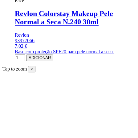
Face
Revlon Colorstay Makeup Pele
Normal a Seca N.240 30ml
Revlon
93977066
7,02 €
Base com proteção SPF20 para pele normal a seca.
ADICIONAR
Tap to zoom
×