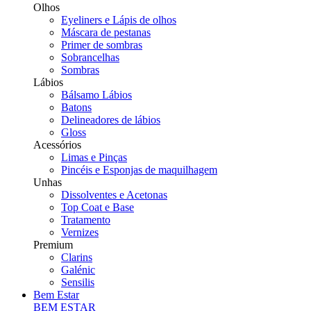
Olhos
Eyeliners e Lápis de olhos
Máscara de pestanas
Primer de sombras
Sobrancelhas
Sombras
Lábios
Bálsamo Lábios
Batons
Delineadores de lábios
Gloss
Acessórios
Limas e Pinças
Pincéis e Esponjas de maquilhagem
Unhas
Dissolventes e Acetonas
Top Coat e Base
Tratamento
Vernizes
Premium
Clarins
Galénic
Sensilis
Bem Estar
BEM ESTAR