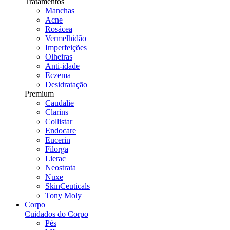
Tratamentos
Manchas
Acne
Rosácea
Vermelhidão
Imperfeições
Olheiras
Anti-idade
Eczema
Desidratação
Premium
Caudalie
Clarins
Collistar
Endocare
Eucerin
Filorga
Lierac
Neostrata
Nuxe
SkinCeuticals
Tony Moly
Corpo
Cuidados do Corpo
Pés