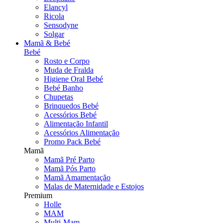
Elancyl
Ricola
Sensodyne
Solgar
Mamã & Bebé
Bebé
Rosto e Corpo
Muda de Fralda
Higiene Oral Bebé
Bebé Banho
Chupetas
Brinquedos Bebé
Acessórios Bebé
Alimentação Infantil
Acessórios Alimentação
Promo Pack Bebé
Mamã
Mamã Pré Parto
Mamã Pós Parto
Mamã Amamentação
Malas de Maternidade e Estojos
Premium
Holle
MAM
Multi-Mam