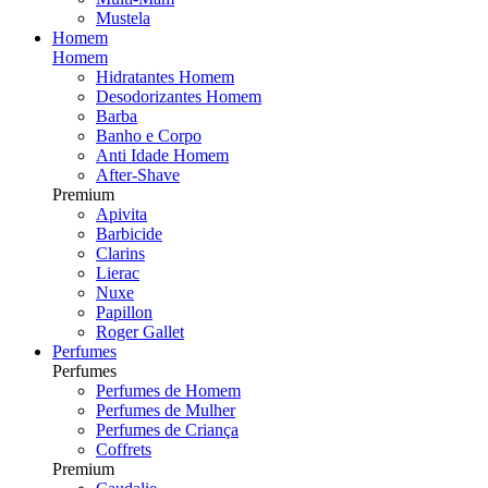
Mustela
Homem
Homem
Hidratantes Homem
Desodorizantes Homem
Barba
Banho e Corpo
Anti Idade Homem
After-Shave
Premium
Apivita
Barbicide
Clarins
Lierac
Nuxe
Papillon
Roger Gallet
Perfumes
Perfumes
Perfumes de Homem
Perfumes de Mulher
Perfumes de Criança
Coffrets
Premium