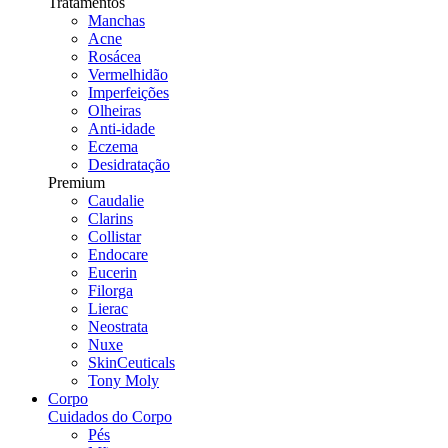
Tratamentos
Manchas
Acne
Rosácea
Vermelhidão
Imperfeições
Olheiras
Anti-idade
Eczema
Desidratação
Premium
Caudalie
Clarins
Collistar
Endocare
Eucerin
Filorga
Lierac
Neostrata
Nuxe
SkinCeuticals
Tony Moly
Corpo
Cuidados do Corpo
Pés