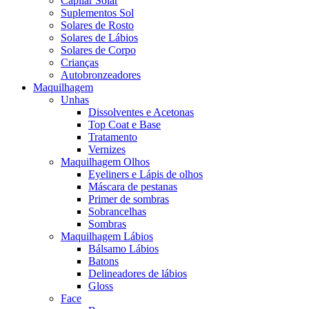
Capilar Solar
Suplementos Sol
Solares de Rosto
Solares de Lábios
Solares de Corpo
Crianças
Autobronzeadores
Maquilhagem
Unhas
Dissolventes e Acetonas
Top Coat e Base
Tratamento
Vernizes
Maquilhagem Olhos
Eyeliners e Lápis de olhos
Máscara de pestanas
Primer de sombras
Sobrancelhas
Sombras
Maquilhagem Lábios
Bálsamo Lábios
Batons
Delineadores de lábios
Gloss
Face