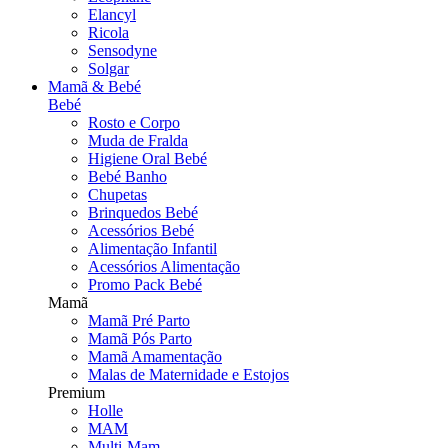
Elancyl
Ricola
Sensodyne
Solgar
Mamã & Bebé
Bebé
Rosto e Corpo
Muda de Fralda
Higiene Oral Bebé
Bebé Banho
Chupetas
Brinquedos Bebé
Acessórios Bebé
Alimentação Infantil
Acessórios Alimentação
Promo Pack Bebé
Mamã
Mamã Pré Parto
Mamã Pós Parto
Mamã Amamentação
Malas de Maternidade e Estojos
Premium
Holle
MAM
Multi-Mam