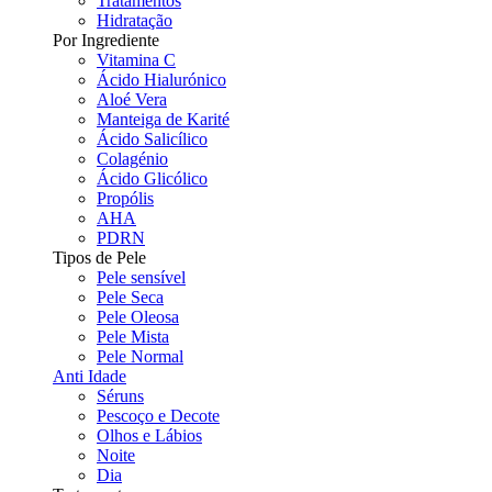
Tratamentos
Hidratação
Por Ingrediente
Vitamina C
Ácido Hialurónico
Aloé Vera
Manteiga de Karité
Ácido Salicílico
Colagénio
Ácido Glicólico
Propólis
AHA
PDRN
Tipos de Pele
Pele sensível
Pele Seca
Pele Oleosa
Pele Mista
Pele Normal
Anti Idade
Séruns
Pescoço e Decote
Olhos e Lábios
Noite
Dia