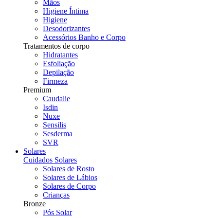
Mãos
Higiene Íntima
Higiene
Desodorizantes
Acessórios Banho e Corpo
Tratamentos de corpo
Hidratantes
Esfoliação
Depilação
Firmeza
Premium
Caudalie
Isdin
Nuxe
Sensilis
Sesderma
SVR
Solares
Cuidados Solares
Solares de Rosto
Solares de Lábios
Solares de Corpo
Crianças
Bronze
Pós Solar