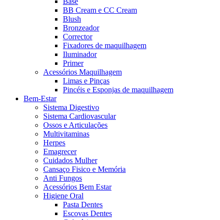
Base
BB Cream e CC Cream
Blush
Bronzeador
Corrector
Fixadores de maquilhagem
Iluminador
Primer
Acessórios Maquilhagem
Limas e Pinças
Pincéis e Esponjas de maquilhagem
Bem-Estar
Sistema Digestivo
Sistema Cardiovascular
Ossos e Articulações
Multivitaminas
Herpes
Emagrecer
Cuidados Mulher
Cansaço Fisico e Memória
Anti Fungos
Acessórios Bem Estar
Higiene Oral
Pasta Dentes
Escovas Dentes