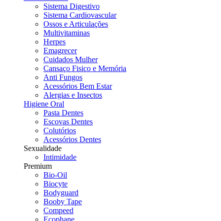
Sistema Digestivo
Sistema Cardiovascular
Ossos e Articulações
Multivitaminas
Herpes
Emagrecer
Cuidados Mulher
Cansaço Fisico e Memória
Anti Fungos
Acessórios Bem Estar
Alergias e Insectos
Higiene Oral
Pasta Dentes
Escovas Dentes
Colutórios
Acessórios Dentes
Sexualidade
Intimidade
Premium
Bio-Oil
Biocyte
Bodyguard
Booby Tape
Compeed
Ecophane