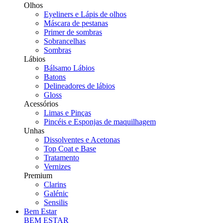
Olhos
Eyeliners e Lápis de olhos
Máscara de pestanas
Primer de sombras
Sobrancelhas
Sombras
Lábios
Bálsamo Lábios
Batons
Delineadores de lábios
Gloss
Acessórios
Limas e Pinças
Pincéis e Esponjas de maquilhagem
Unhas
Dissolventes e Acetonas
Top Coat e Base
Tratamento
Vernizes
Premium
Clarins
Galénic
Sensilis
Bem Estar
BEM ESTAR