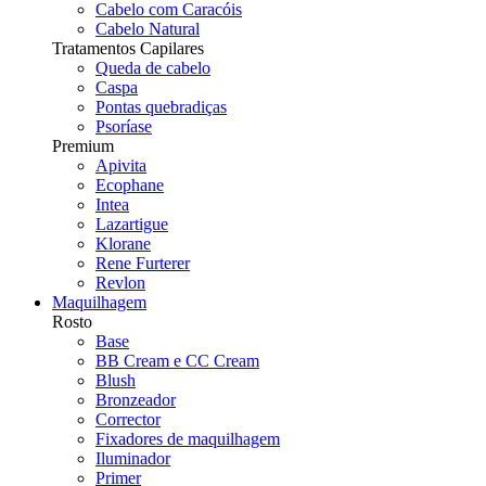
Cabelo com Caracóis
Cabelo Natural
Tratamentos Capilares
Queda de cabelo
Caspa
Pontas quebradiças
Psoríase
Premium
Apivita
Ecophane
Intea
Lazartigue
Klorane
Rene Furterer
Revlon
Maquilhagem
Rosto
Base
BB Cream e CC Cream
Blush
Bronzeador
Corrector
Fixadores de maquilhagem
Iluminador
Primer