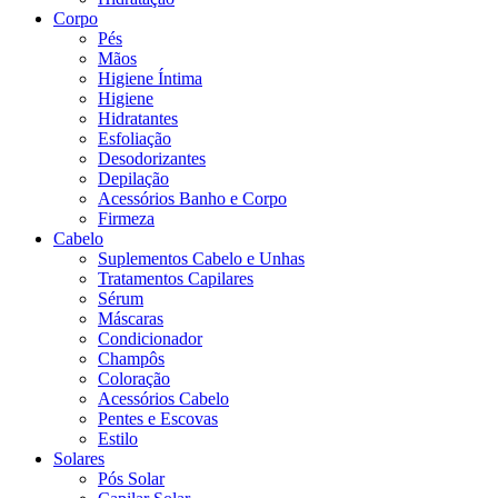
Corpo
Pés
Mãos
Higiene Íntima
Higiene
Hidratantes
Esfoliação
Desodorizantes
Depilação
Acessórios Banho e Corpo
Firmeza
Cabelo
Suplementos Cabelo e Unhas
Tratamentos Capilares
Sérum
Máscaras
Condicionador
Champôs
Coloração
Acessórios Cabelo
Pentes e Escovas
Estilo
Solares
Pós Solar