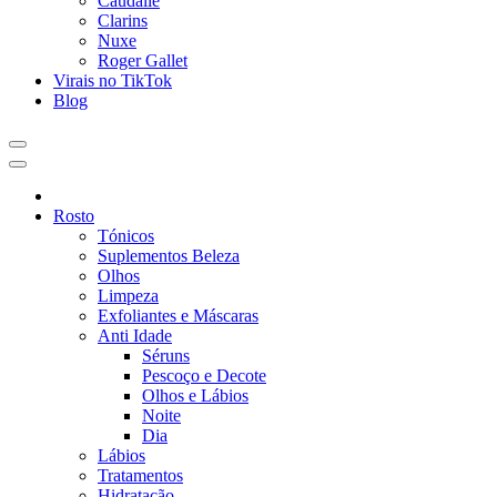
Caudalie
Clarins
Nuxe
Roger Gallet
Virais no TikTok
Blog
Rosto
Tónicos
Suplementos Beleza
Olhos
Limpeza
Exfoliantes e Máscaras
Anti Idade
Séruns
Pescoço e Decote
Olhos e Lábios
Noite
Dia
Lábios
Tratamentos
Hidratação