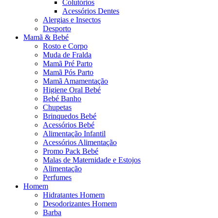
Colutórios
Acessórios Dentes
Alergias e Insectos
Desporto
Mamã & Bebé
Rosto e Corpo
Muda de Fralda
Mamã Pré Parto
Mamã Pós Parto
Mamã Amamentação
Higiene Oral Bebé
Bebé Banho
Chupetas
Brinquedos Bebé
Acessórios Bebé
Alimentação Infantil
Acessórios Alimentação
Promo Pack Bebé
Malas de Maternidade e Estojos
Alimentação
Perfumes
Homem
Hidratantes Homem
Desodorizantes Homem
Barba