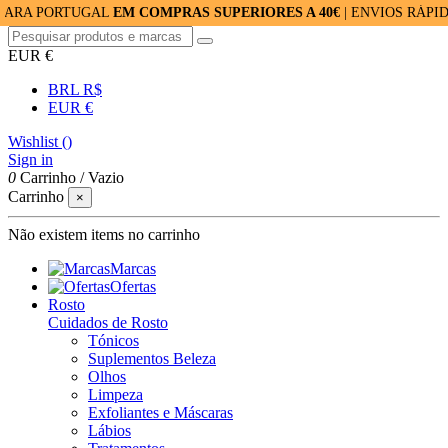
RTUGAL
EM COMPRAS SUPERIORES A 40€
| ENVIOS RÁPIDOS: 24/
EUR €
BRL R$
EUR €
Wishlist (
)
Sign in
0
Carrinho
/
Vazio
Carrinho
×
Não existem items no carrinho
Marcas
Ofertas
Rosto
Cuidados de Rosto
Tónicos
Suplementos Beleza
Olhos
Limpeza
Exfoliantes e Máscaras
Lábios