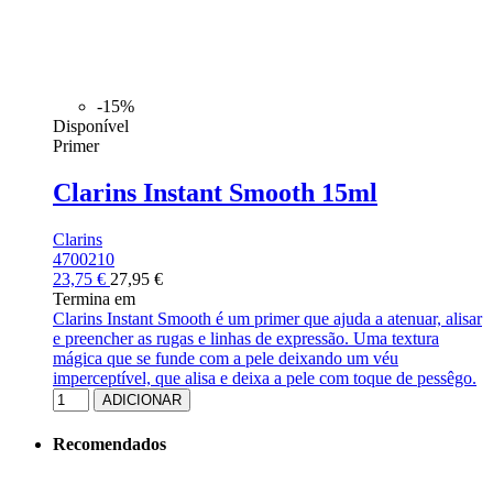
-15%
Disponível
Primer
Clarins Instant Smooth 15ml
Clarins
4700210
23,75 €
27,95 €
Termina em
Clarins Instant Smooth é um primer que ajuda a atenuar, alisar
e preencher as rugas e linhas de expressão. Uma textura
mágica que se funde com a pele deixando um véu
imperceptível, que alisa e deixa a pele com toque de pessêgo.
ADICIONAR
Recomendados