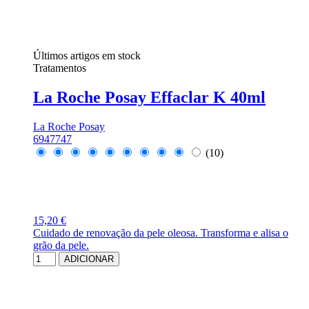
Últimos artigos em stock
Tratamentos
La Roche Posay Effaclar K 40ml
La Roche Posay
6947747
(10)
15,20 €
Cuidado de renovação da pele oleosa. Transforma e alisa o
grão da pele.
ADICIONAR