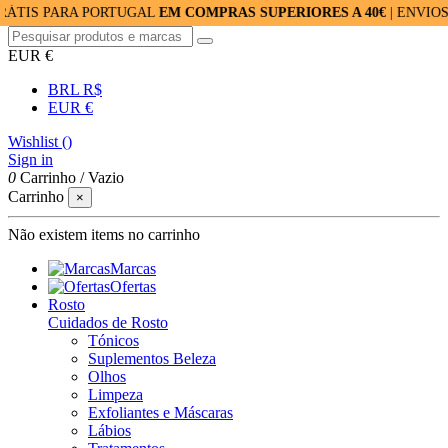
ARA PORTUGAL
EM COMPRAS SUPERIORES A 40€
| ENVIOS RÁPIDO
EUR €
BRL R$
EUR €
Wishlist (
)
Sign in
0
Carrinho
/
Vazio
Carrinho
×
Não existem items no carrinho
Marcas
Ofertas
Rosto
Cuidados de Rosto
Tónicos
Suplementos Beleza
Olhos
Limpeza
Exfoliantes e Máscaras
Lábios