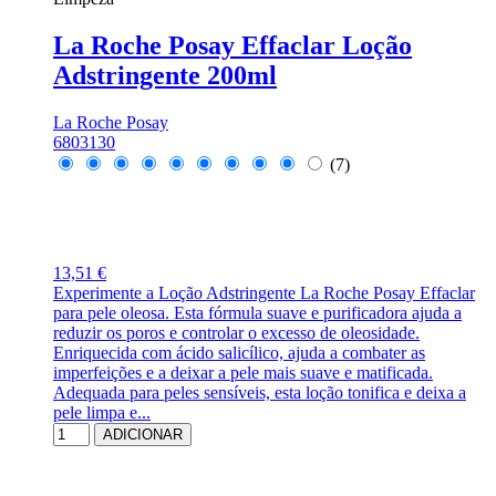
La Roche Posay Effaclar Loção
Adstringente 200ml
La Roche Posay
6803130
(7)
13,51 €
Experimente a Loção Adstringente La Roche Posay Effaclar
para pele oleosa. Esta fórmula suave e purificadora ajuda a
reduzir os poros e controlar o excesso de oleosidade.
Enriquecida com ácido salicílico, ajuda a combater as
imperfeições e a deixar a pele mais suave e matificada.
Adequada para peles sensíveis, esta loção tonifica e deixa a
pele limpa e...
ADICIONAR