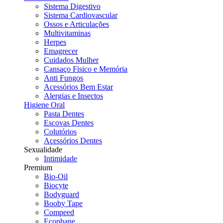
Sistema Digestivo
Sistema Cardiovascular
Ossos e Articulações
Multivitaminas
Herpes
Emagrecer
Cuidados Mulher
Cansaço Fisico e Memória
Anti Fungos
Acessórios Bem Estar
Alergias e Insectos
Higiene Oral
Pasta Dentes
Escovas Dentes
Colutórios
Acessórios Dentes
Sexualidade
Intimidade
Premium
Bio-Oil
Biocyte
Bodyguard
Booby Tape
Compeed
Ecophane