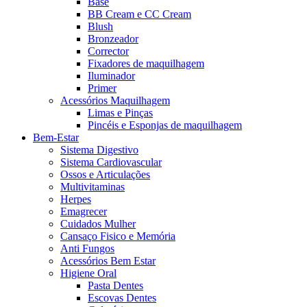
Base
BB Cream e CC Cream
Blush
Bronzeador
Corrector
Fixadores de maquilhagem
Iluminador
Primer
Acessórios Maquilhagem
Limas e Pinças
Pincéis e Esponjas de maquilhagem
Bem-Estar
Sistema Digestivo
Sistema Cardiovascular
Ossos e Articulações
Multivitaminas
Herpes
Emagrecer
Cuidados Mulher
Cansaço Fisico e Memória
Anti Fungos
Acessórios Bem Estar
Higiene Oral
Pasta Dentes
Escovas Dentes