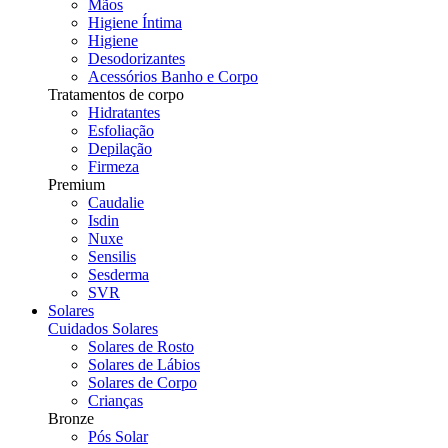
Mãos
Higiene Íntima
Higiene
Desodorizantes
Acessórios Banho e Corpo
Tratamentos de corpo
Hidratantes
Esfoliação
Depilação
Firmeza
Premium
Caudalie
Isdin
Nuxe
Sensilis
Sesderma
SVR
Solares
Cuidados Solares
Solares de Rosto
Solares de Lábios
Solares de Corpo
Crianças
Bronze
Pós Solar