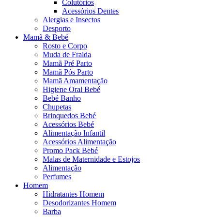
Colutórios
Acessórios Dentes
Alergias e Insectos
Desporto
Mamã & Bebé
Rosto e Corpo
Muda de Fralda
Mamã Pré Parto
Mamã Pós Parto
Mamã Amamentação
Higiene Oral Bebé
Bebé Banho
Chupetas
Brinquedos Bebé
Acessórios Bebé
Alimentação Infantil
Acessórios Alimentação
Promo Pack Bebé
Malas de Maternidade e Estojos
Alimentação
Perfumes
Homem
Hidratantes Homem
Desodorizantes Homem
Barba