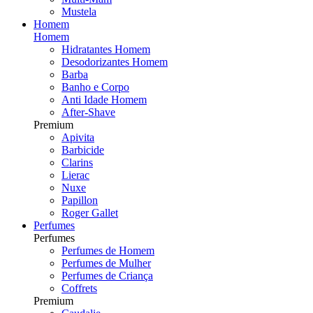
Mustela
Homem
Homem
Hidratantes Homem
Desodorizantes Homem
Barba
Banho e Corpo
Anti Idade Homem
After-Shave
Premium
Apivita
Barbicide
Clarins
Lierac
Nuxe
Papillon
Roger Gallet
Perfumes
Perfumes
Perfumes de Homem
Perfumes de Mulher
Perfumes de Criança
Coffrets
Premium