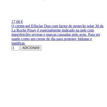
17,66 €
O creme-gel Effaclar Duo com factor de proteção solar 30 da
La Roche Posay é especialmente indicado na pele com
imperfeições severas e marcas causadas pelo acne. Para ser
usado como um creme de dia para proteger, hidratar e
matificar.
ADICIONAR