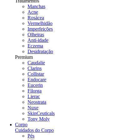
Tratamentos
Manchas
Acne
Rosácea
Vermelhidão
Imperfeições
Olheiras
Anti-idade
Eczema
Desidratação
Premium
Caudalie
Clarins
Collistar
Endocare
Eucerin
Filorga
Lierac
Neostrata
Nuxe
SkinCeuticals
Tony Moly
Corpo
Cuidados do Corpo
Pés