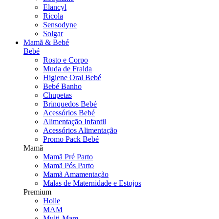
Elancyl
Ricola
Sensodyne
Solgar
Mamã & Bebé
Bebé
Rosto e Corpo
Muda de Fralda
Higiene Oral Bebé
Bebé Banho
Chupetas
Brinquedos Bebé
Acessórios Bebé
Alimentação Infantil
Acessórios Alimentação
Promo Pack Bebé
Mamã
Mamã Pré Parto
Mamã Pós Parto
Mamã Amamentação
Malas de Maternidade e Estojos
Premium
Holle
MAM
Multi-Mam