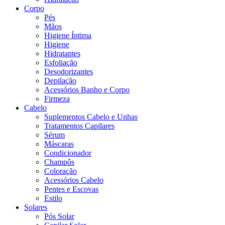
Corpo
Pés
Mãos
Higiene Íntima
Higiene
Hidratantes
Esfoliação
Desodorizantes
Depilação
Acessórios Banho e Corpo
Firmeza
Cabelo
Suplementos Cabelo e Unhas
Tratamentos Capilares
Sérum
Máscaras
Condicionador
Champôs
Coloração
Acessórios Cabelo
Pentes e Escovas
Estilo
Solares
Pós Solar