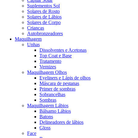
Capilar Solar
Suplementos Sol
Solares de Rosto
Solares de Lábios
Solares de Corpo
Crianças
Autobronzeadores
Maquilhagem
Unhas
Dissolventes e Acetonas
Top Coat e Base
Tratamento
Vernizes
Maquilhagem Olhos
Eyeliners e Lápis de olhos
Máscara de pestanas
Primer de sombras
Sobrancelhas
Sombras
Maquilhagem Lábios
Bálsamo Lábios
Batons
Delineadores de lábios
Gloss
Face