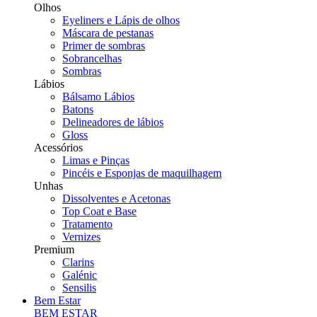
Olhos
Eyeliners e Lápis de olhos
Máscara de pestanas
Primer de sombras
Sobrancelhas
Sombras
Lábios
Bálsamo Lábios
Batons
Delineadores de lábios
Gloss
Acessórios
Limas e Pinças
Pincéis e Esponjas de maquilhagem
Unhas
Dissolventes e Acetonas
Top Coat e Base
Tratamento
Vernizes
Premium
Clarins
Galénic
Sensilis
Bem Estar
BEM ESTAR