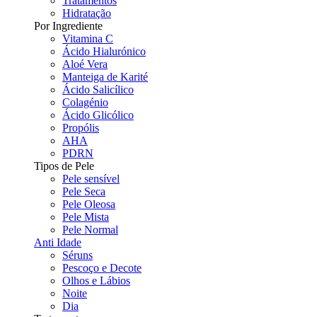
Tratamentos
Hidratação
Por Ingrediente
Vitamina C
Ácido Hialurónico
Aloé Vera
Manteiga de Karité
Ácido Salicílico
Colagénio
Ácido Glicólico
Propólis
AHA
PDRN
Tipos de Pele
Pele sensível
Pele Seca
Pele Oleosa
Pele Mista
Pele Normal
Anti Idade
Séruns
Pescoço e Decote
Olhos e Lábios
Noite
Dia