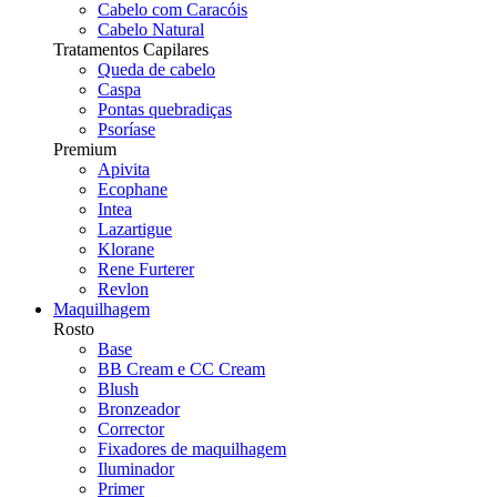
Cabelo com Caracóis
Cabelo Natural
Tratamentos Capilares
Queda de cabelo
Caspa
Pontas quebradiças
Psoríase
Premium
Apivita
Ecophane
Intea
Lazartigue
Klorane
Rene Furterer
Revlon
Maquilhagem
Rosto
Base
BB Cream e CC Cream
Blush
Bronzeador
Corrector
Fixadores de maquilhagem
Iluminador
Primer