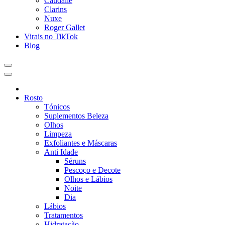
Caudalie
Clarins
Nuxe
Roger Gallet
Virais no TikTok
Blog
Rosto
Tónicos
Suplementos Beleza
Olhos
Limpeza
Exfoliantes e Máscaras
Anti Idade
Séruns
Pescoço e Decote
Olhos e Lábios
Noite
Dia
Lábios
Tratamentos
Hidratação