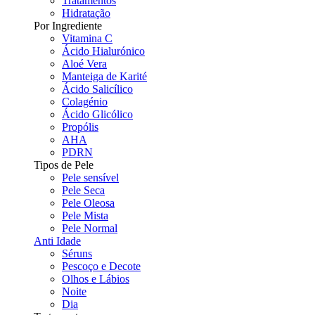
Tratamentos
Hidratação
Por Ingrediente
Vitamina C
Ácido Hialurónico
Aloé Vera
Manteiga de Karité
Ácido Salicílico
Colagénio
Ácido Glicólico
Propólis
AHA
PDRN
Tipos de Pele
Pele sensível
Pele Seca
Pele Oleosa
Pele Mista
Pele Normal
Anti Idade
Séruns
Pescoço e Decote
Olhos e Lábios
Noite
Dia