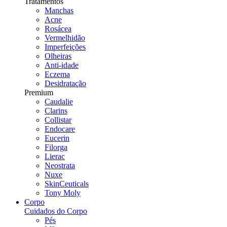
Tratamentos
Manchas
Acne
Rosácea
Vermelhidão
Imperfeições
Olheiras
Anti-idade
Eczema
Desidratação
Premium
Caudalie
Clarins
Collistar
Endocare
Eucerin
Filorga
Lierac
Neostrata
Nuxe
SkinCeuticals
Tony Moly
Corpo
Cuidados do Corpo
Pés