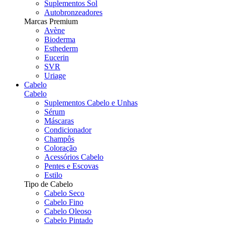
Suplementos Sol
Autobronzeadores
Marcas Premium
Avène
Bioderma
Esthederm
Eucerin
SVR
Uriage
Cabelo
Cabelo
Suplementos Cabelo e Unhas
Sérum
Máscaras
Condicionador
Champôs
Coloração
Acessórios Cabelo
Pentes e Escovas
Estilo
Tipo de Cabelo
Cabelo Seco
Cabelo Fino
Cabelo Oleoso
Cabelo Pintado