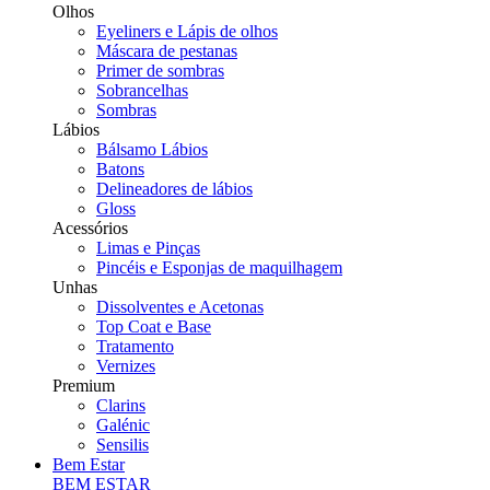
Olhos
Eyeliners e Lápis de olhos
Máscara de pestanas
Primer de sombras
Sobrancelhas
Sombras
Lábios
Bálsamo Lábios
Batons
Delineadores de lábios
Gloss
Acessórios
Limas e Pinças
Pincéis e Esponjas de maquilhagem
Unhas
Dissolventes e Acetonas
Top Coat e Base
Tratamento
Vernizes
Premium
Clarins
Galénic
Sensilis
Bem Estar
BEM ESTAR