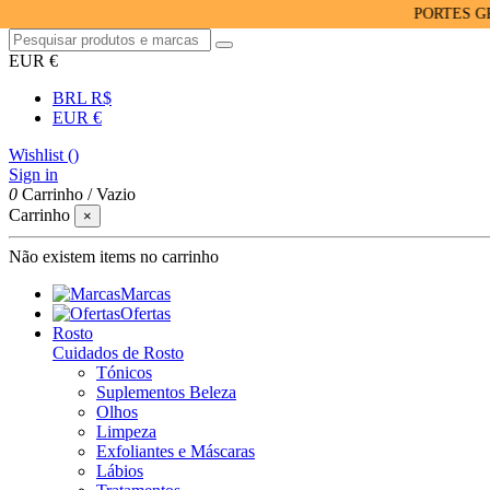
PORTES GRÁTIS 
EUR €
BRL R$
EUR €
Wishlist (
)
Sign in
0
Carrinho
/
Vazio
Carrinho
×
Não existem items no carrinho
Marcas
Ofertas
Rosto
Cuidados de Rosto
Tónicos
Suplementos Beleza
Olhos
Limpeza
Exfoliantes e Máscaras
Lábios