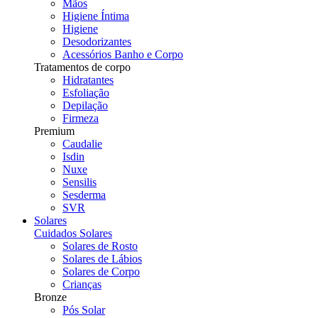
Mãos
Higiene Íntima
Higiene
Desodorizantes
Acessórios Banho e Corpo
Tratamentos de corpo
Hidratantes
Esfoliação
Depilação
Firmeza
Premium
Caudalie
Isdin
Nuxe
Sensilis
Sesderma
SVR
Solares
Cuidados Solares
Solares de Rosto
Solares de Lábios
Solares de Corpo
Crianças
Bronze
Pós Solar