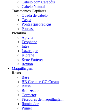
Cabelo com Caracóis
Cabelo Natural
Tratamentos Capilares
Queda de cabelo
Caspa
Pontas quebradiças
Psoríase
Premium
Apivita
Ecophane
Intea
Lazartigue
Klorane
Rene Furterer
Revlon
Maquilhagem
Rosto
Base
BB Cream e CC Cream
Blush
Bronzeador
Corrector
Fixadores de maquilhagem
Iluminador
Primer