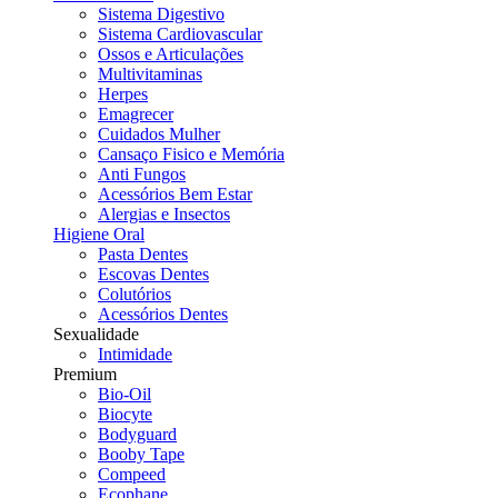
Sistema Digestivo
Sistema Cardiovascular
Ossos e Articulações
Multivitaminas
Herpes
Emagrecer
Cuidados Mulher
Cansaço Fisico e Memória
Anti Fungos
Acessórios Bem Estar
Alergias e Insectos
Higiene Oral
Pasta Dentes
Escovas Dentes
Colutórios
Acessórios Dentes
Sexualidade
Intimidade
Premium
Bio-Oil
Biocyte
Bodyguard
Booby Tape
Compeed
Ecophane