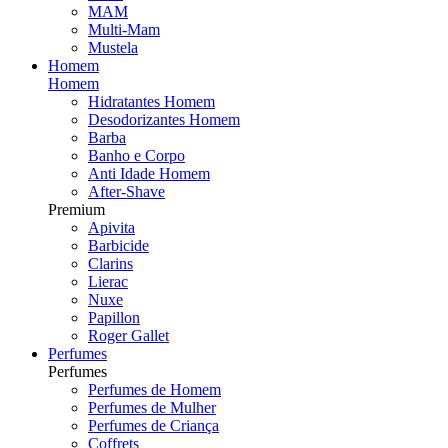
MAM
Multi-Mam
Mustela
Homem
Homem
Hidratantes Homem
Desodorizantes Homem
Barba
Banho e Corpo
Anti Idade Homem
After-Shave
Premium
Apivita
Barbicide
Clarins
Lierac
Nuxe
Papillon
Roger Gallet
Perfumes
Perfumes
Perfumes de Homem
Perfumes de Mulher
Perfumes de Criança
Coffrets