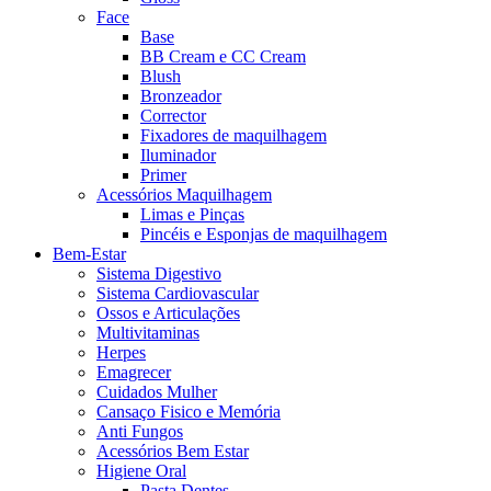
Face
Base
BB Cream e CC Cream
Blush
Bronzeador
Corrector
Fixadores de maquilhagem
Iluminador
Primer
Acessórios Maquilhagem
Limas e Pinças
Pincéis e Esponjas de maquilhagem
Bem-Estar
Sistema Digestivo
Sistema Cardiovascular
Ossos e Articulações
Multivitaminas
Herpes
Emagrecer
Cuidados Mulher
Cansaço Fisico e Memória
Anti Fungos
Acessórios Bem Estar
Higiene Oral
Pasta Dentes