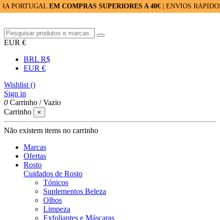
TUGAL
EM COMPRAS SUPERIORES A 40€
| ENVIOS RÁPIDOS: 24/48
EUR €
BRL R$
EUR €
Wishlist (
)
Sign in
0
Carrinho
/
Vazio
Carrinho
×
Não existem items no carrinho
Marcas
Ofertas
Rosto
Cuidados de Rosto
Tónicos
Suplementos Beleza
Olhos
Limpeza
Exfoliantes e Máscaras