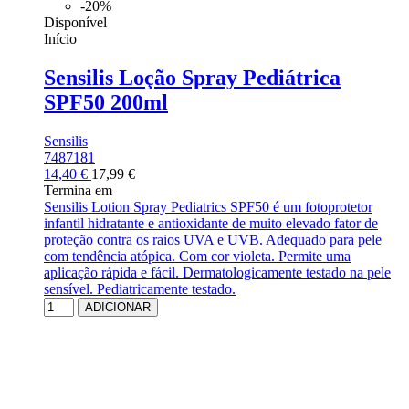
-20%
Disponível
Início
Sensilis Loção Spray Pediátrica
SPF50 200ml
Sensilis
7487181
14,40 €
17,99 €
Termina em
Sensilis Lotion Spray Pediatrics SPF50 é um fotoprotetor
infantil hidratante e antioxidante de muito elevado fator de
proteção contra os raios UVA e UVB. Adequado para pele
com tendência atópica. Com cor violeta. Permite uma
aplicação rápida e fácil. Dermatologicamente testado na pele
sensível. Pediatricamente testado.
ADICIONAR