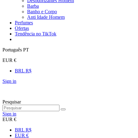
Desodorizantes Homem
Barba
Banho e Corpo
Anti Idade Homem
Perfumes
Ofertas
Tendência no TikTok
Português PT
EUR €
BRL R$
Sign in
Pesquisar
Sign in
EUR €
BRL R$
EUR €