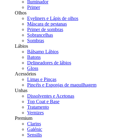
Iluminador
Primer
Olhos
Eyeliners e Lápis de olhos
Máscara de pestanas
Primer de sombras
Sobrancelhas
Sombras
Lábios
Bálsamo Lábios
Batons
Delineadores de lábios
Gloss
Acessórios
Limas e Pinças
Pincéis e Esponjas de maquilhagem
Unhas
Dissolventes e Acetonas
Top Coat e Base
Tratamento
Vernizes
Premium
Clarins
Galénic
Sensilis