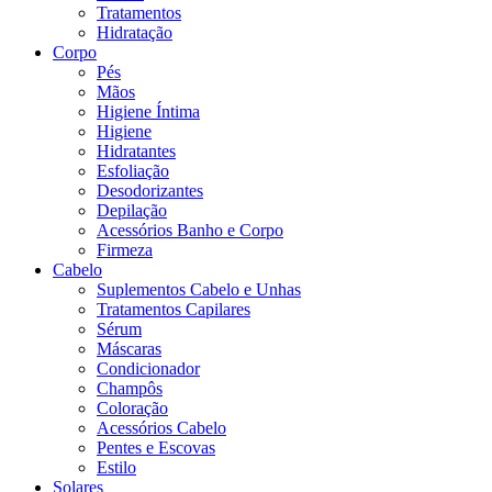
Tratamentos
Hidratação
Corpo
Pés
Mãos
Higiene Íntima
Higiene
Hidratantes
Esfoliação
Desodorizantes
Depilação
Acessórios Banho e Corpo
Firmeza
Cabelo
Suplementos Cabelo e Unhas
Tratamentos Capilares
Sérum
Máscaras
Condicionador
Champôs
Coloração
Acessórios Cabelo
Pentes e Escovas
Estilo
Solares