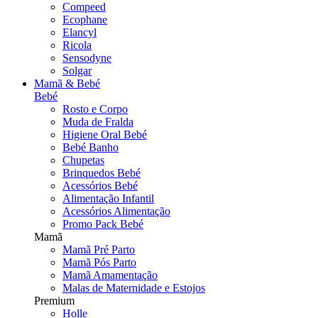
Compeed
Ecophane
Elancyl
Ricola
Sensodyne
Solgar
Mamã & Bebé
Bebé
Rosto e Corpo
Muda de Fralda
Higiene Oral Bebé
Bebé Banho
Chupetas
Brinquedos Bebé
Acessórios Bebé
Alimentação Infantil
Acessórios Alimentação
Promo Pack Bebé
Mamã
Mamã Pré Parto
Mamã Pós Parto
Mamã Amamentação
Malas de Maternidade e Estojos
Premium
Holle