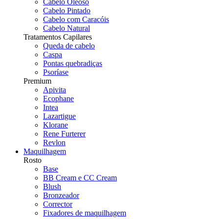
Cabelo Oleoso
Cabelo Pintado
Cabelo com Caracóis
Cabelo Natural
Tratamentos Capilares
Queda de cabelo
Caspa
Pontas quebradiças
Psoríase
Premium
Apivita
Ecophane
Intea
Lazartigue
Klorane
Rene Furterer
Revlon
Maquilhagem
Rosto
Base
BB Cream e CC Cream
Blush
Bronzeador
Corrector
Fixadores de maquilhagem