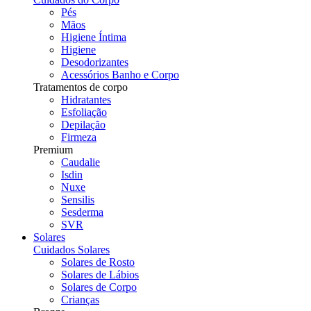
Pés
Mãos
Higiene Íntima
Higiene
Desodorizantes
Acessórios Banho e Corpo
Tratamentos de corpo
Hidratantes
Esfoliação
Depilação
Firmeza
Premium
Caudalie
Isdin
Nuxe
Sensilis
Sesderma
SVR
Solares
Cuidados Solares
Solares de Rosto
Solares de Lábios
Solares de Corpo
Crianças