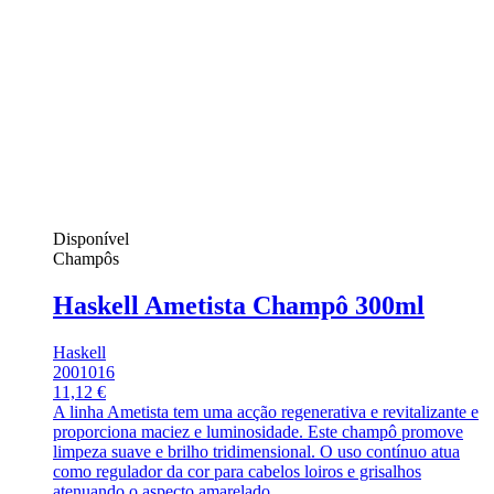
Disponível
Champôs
Haskell Ametista Champô 300ml
Haskell
2001016
11,12 €
A linha Ametista tem uma acção regenerativa e revitalizante e
proporciona maciez e luminosidade. Este champô promove
limpeza suave e brilho tridimensional. O uso contínuo atua
como regulador da cor para cabelos loiros e grisalhos
atenuando o aspecto amarelado.