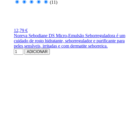
(11)
12,79 €
Noreva Sebodiane DS Micro-Emulsão Seborreguladora é um
cuidado de rosto hidratante, seborregulador e purificante para
peles sensíveis, irritadas e com dermatite seborreica.
ADICIONAR