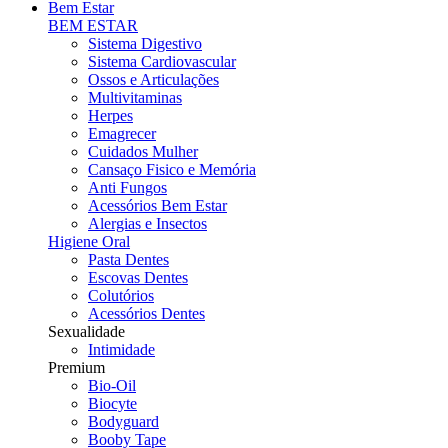
Bem Estar
BEM ESTAR
Sistema Digestivo
Sistema Cardiovascular
Ossos e Articulações
Multivitaminas
Herpes
Emagrecer
Cuidados Mulher
Cansaço Fisico e Memória
Anti Fungos
Acessórios Bem Estar
Alergias e Insectos
Higiene Oral
Pasta Dentes
Escovas Dentes
Colutórios
Acessórios Dentes
Sexualidade
Intimidade
Premium
Bio-Oil
Biocyte
Bodyguard
Booby Tape