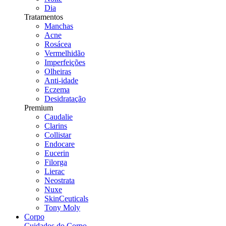
Dia
Tratamentos
Manchas
Acne
Rosácea
Vermelhidão
Imperfeições
Olheiras
Anti-idade
Eczema
Desidratação
Premium
Caudalie
Clarins
Collistar
Endocare
Eucerin
Filorga
Lierac
Neostrata
Nuxe
SkinCeuticals
Tony Moly
Corpo
Cuidados do Corpo