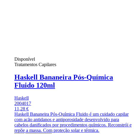
Disponível
Tratamentos Capilares
Haskell Bananeira Pós-Química
Fluido 120ml
Haskell
2004017
11,28 €
Haskell Bananeira Pós-Química Fluido é um cuidado capilar
com ação antidanos e antiporosidade desenvolvido para
cabelos danificados por procedimentos químicos. Reconstrói e
repõe a massa. Com proteção solar e térmica.