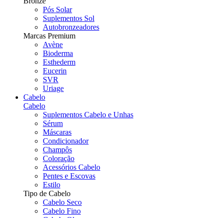
Bronze
Pós Solar
Suplementos Sol
Autobronzeadores
Marcas Premium
Avène
Bioderma
Esthederm
Eucerin
SVR
Uriage
Cabelo
Cabelo
Suplementos Cabelo e Unhas
Sérum
Máscaras
Condicionador
Champôs
Coloração
Acessórios Cabelo
Pentes e Escovas
Estilo
Tipo de Cabelo
Cabelo Seco
Cabelo Fino