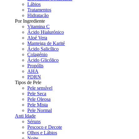
Lábios
Tratamentos
Hidratação
Por Ingrediente
Vitamina C
Ácido Hialurónico
Aloé Vera
Manteiga de Karité
Ácido Salicílico
Colagénio
Ácido Glicólico
Propólis
AHA
PDRN
Tipos de Pele
Pele sensível
Pele Seca
Pele Oleosa
Pele Mista
Pele Normal
Anti Idade
Séruns
Pescoço e Decote
Olhos e Lábios
Noite