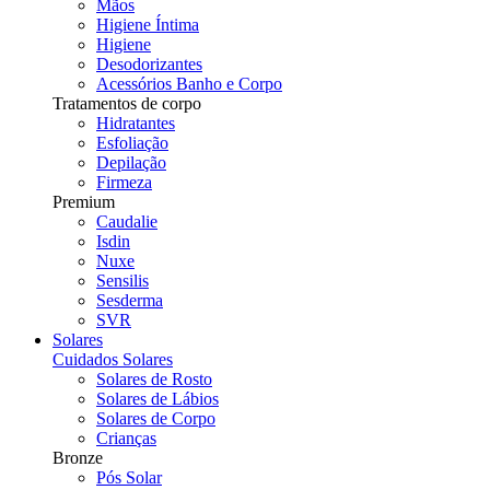
Mãos
Higiene Íntima
Higiene
Desodorizantes
Acessórios Banho e Corpo
Tratamentos de corpo
Hidratantes
Esfoliação
Depilação
Firmeza
Premium
Caudalie
Isdin
Nuxe
Sensilis
Sesderma
SVR
Solares
Cuidados Solares
Solares de Rosto
Solares de Lábios
Solares de Corpo
Crianças
Bronze
Pós Solar