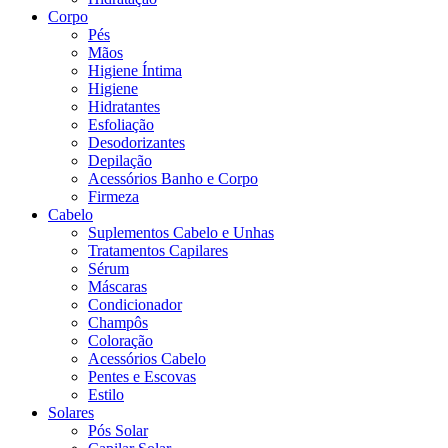
Corpo
Pés
Mãos
Higiene Íntima
Higiene
Hidratantes
Esfoliação
Desodorizantes
Depilação
Acessórios Banho e Corpo
Firmeza
Cabelo
Suplementos Cabelo e Unhas
Tratamentos Capilares
Sérum
Máscaras
Condicionador
Champôs
Coloração
Acessórios Cabelo
Pentes e Escovas
Estilo
Solares
Pós Solar