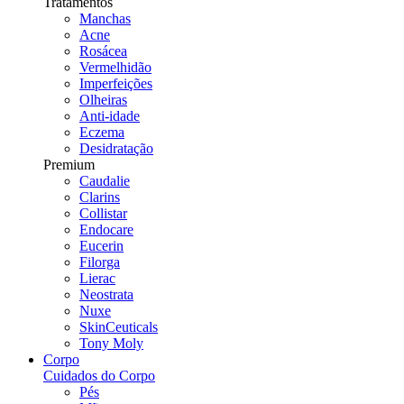
Tratamentos
Manchas
Acne
Rosácea
Vermelhidão
Imperfeições
Olheiras
Anti-idade
Eczema
Desidratação
Premium
Caudalie
Clarins
Collistar
Endocare
Eucerin
Filorga
Lierac
Neostrata
Nuxe
SkinCeuticals
Tony Moly
Corpo
Cuidados do Corpo
Pés