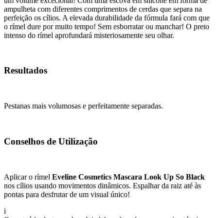
um volume excecional! Com uma escova em silicone em forma de
ampulheta com diferentes comprimentos de cerdas que separa na
perfeição os cílios. A elevada durabilidade da fórmula fará com que
o rímel dure por muito tempo! Sem esborratar ou manchar! O preto
intenso do rímel aprofundará misteriosamente seu olhar.
Resultados
Pestanas mais volumosas e perfeitamente separadas.
Conselhos de Utilização
Aplicar o rímel
Eveline Cosmetics Mascara Look Up So Black
nos cílios usando movimentos dinâmicos. Espalhar da raiz até às
pontas para desfrutar de um visual único!
i