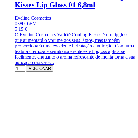
Kisses Lip Gloss 01 6,8ml
Eveline Cosmetics
038016EV
5,15 €
O Eveline Cosmetics Variété Cooling Kisses é um lipgloss
que aumentará o volume dos seus lábios, mas também
proporcionará uma excelente hidratação e nutrição. Com uma
textura cremosa e semitransparente este lipgloss aplica-se
facilmente, enquanto o aroma refrescante de menta torna a sua
aplicação prazerosa.
ADICIONAR