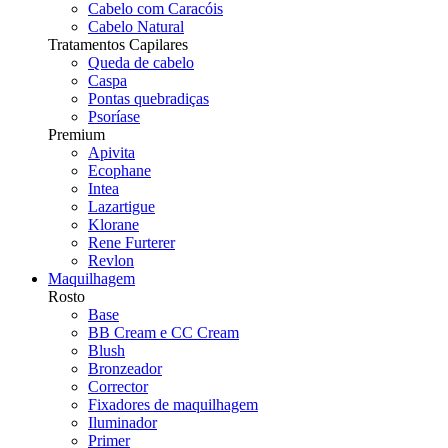
Cabelo com Caracóis
Cabelo Natural
Tratamentos Capilares
Queda de cabelo
Caspa
Pontas quebradiças
Psoríase
Premium
Apivita
Ecophane
Intea
Lazartigue
Klorane
Rene Furterer
Revlon
Maquilhagem
Rosto
Base
BB Cream e CC Cream
Blush
Bronzeador
Corrector
Fixadores de maquilhagem
Iluminador
Primer