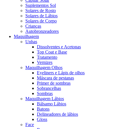
Capilar Solar
Suplementos Sol
Solares de Rosto
Solares de Lábios
Solares de Corpo
Crianças
Autobronzeadores
Maquilhagem
Unhas
Dissolventes e Acetonas
Top Coat e Base
Tratamento
Vernizes
Maquilhagem Olhos
Eyeliners e Lápis de olhos
Máscara de pestanas
Primer de sombras
Sobrancelhas
Sombras
Maquilhagem Lábios
Bálsamo Lábios
Batons
Delineadores de lábios
Gloss
Face