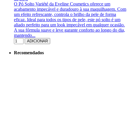
O Pó Solto Variété da Eveline Cosmetics oferece um
acabamento impecável e duradouro à sua maquilhagem. Com
um efeito refrescante, controla o brilho da pele de forma
eficaz. Ideal para todos os tipos de pele, este pó solto é um
aliado perfeito para um look impecável em qualquer ocasião.
A sua fórmula suave e leve garante conforto ao longo do dia,
mantendo...
ADICIONAR
Recomendados