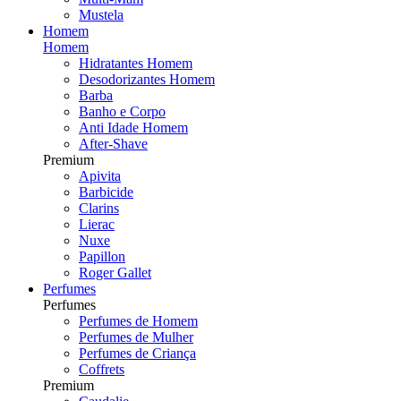
Mustela
Homem
Homem
Hidratantes Homem
Desodorizantes Homem
Barba
Banho e Corpo
Anti Idade Homem
After-Shave
Premium
Apivita
Barbicide
Clarins
Lierac
Nuxe
Papillon
Roger Gallet
Perfumes
Perfumes
Perfumes de Homem
Perfumes de Mulher
Perfumes de Criança
Coffrets
Premium