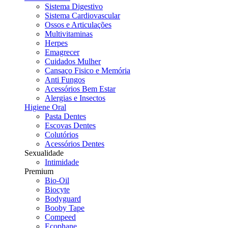
Sistema Digestivo
Sistema Cardiovascular
Ossos e Articulações
Multivitaminas
Herpes
Emagrecer
Cuidados Mulher
Cansaço Fisico e Memória
Anti Fungos
Acessórios Bem Estar
Alergias e Insectos
Higiene Oral
Pasta Dentes
Escovas Dentes
Colutórios
Acessórios Dentes
Sexualidade
Intimidade
Premium
Bio-Oil
Biocyte
Bodyguard
Booby Tape
Compeed
Ecophane