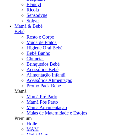
Elancyl
Ricola
Sensodyne
Solgar
Mamã & Bebé
Bebé
Rosto e Corpo
Muda de Fralda
Higiene Oral Bebé
Bebé Banho
Chupetas
Brinquedos Bebé
Acessórios Bebé
Alimentação Infantil
Acessórios Alimentação
Promo Pack Bebé
Mamã
Mamã Pré Parto
Mamã Pós Parto
Mamã Amamentação
Malas de Maternidade e Estojos
Premium
Holle
MAM
Multi-Mam