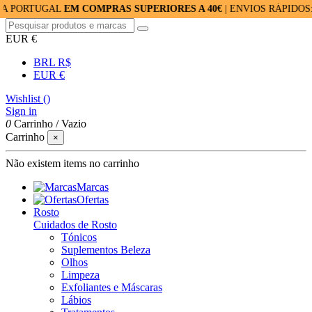
UGAL
EM COMPRAS SUPERIORES A 40€
| ENVIOS RÁPIDOS: 24/48H
EUR €
BRL R$
EUR €
Wishlist (
)
Sign in
0
Carrinho
/
Vazio
Carrinho
×
Não existem items no carrinho
Marcas
Ofertas
Rosto
Cuidados de Rosto
Tónicos
Suplementos Beleza
Olhos
Limpeza
Exfoliantes e Máscaras
Lábios