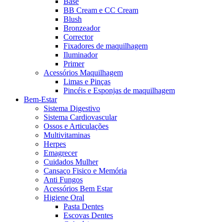
Base
BB Cream e CC Cream
Blush
Bronzeador
Corrector
Fixadores de maquilhagem
Iluminador
Primer
Acessórios Maquilhagem
Limas e Pinças
Pincéis e Esponjas de maquilhagem
Bem-Estar
Sistema Digestivo
Sistema Cardiovascular
Ossos e Articulações
Multivitaminas
Herpes
Emagrecer
Cuidados Mulher
Cansaço Fisico e Memória
Anti Fungos
Acessórios Bem Estar
Higiene Oral
Pasta Dentes
Escovas Dentes