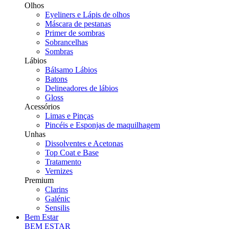
Olhos
Eyeliners e Lápis de olhos
Máscara de pestanas
Primer de sombras
Sobrancelhas
Sombras
Lábios
Bálsamo Lábios
Batons
Delineadores de lábios
Gloss
Acessórios
Limas e Pinças
Pincéis e Esponjas de maquilhagem
Unhas
Dissolventes e Acetonas
Top Coat e Base
Tratamento
Vernizes
Premium
Clarins
Galénic
Sensilis
Bem Estar
BEM ESTAR