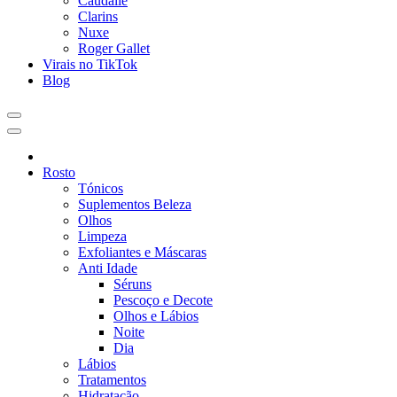
Caudalie
Clarins
Nuxe
Roger Gallet
Virais no TikTok
Blog
Rosto
Tónicos
Suplementos Beleza
Olhos
Limpeza
Exfoliantes e Máscaras
Anti Idade
Séruns
Pescoço e Decote
Olhos e Lábios
Noite
Dia
Lábios
Tratamentos
Hidratação