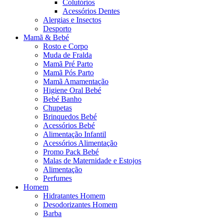
Colutórios
Acessórios Dentes
Alergias e Insectos
Desporto
Mamã & Bebé
Rosto e Corpo
Muda de Fralda
Mamã Pré Parto
Mamã Pós Parto
Mamã Amamentação
Higiene Oral Bebé
Bebé Banho
Chupetas
Brinquedos Bebé
Acessórios Bebé
Alimentação Infantil
Acessórios Alimentação
Promo Pack Bebé
Malas de Maternidade e Estojos
Alimentação
Perfumes
Homem
Hidratantes Homem
Desodorizantes Homem
Barba