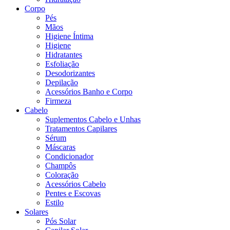
Corpo
Pés
Mãos
Higiene Íntima
Higiene
Hidratantes
Esfoliação
Desodorizantes
Depilação
Acessórios Banho e Corpo
Firmeza
Cabelo
Suplementos Cabelo e Unhas
Tratamentos Capilares
Sérum
Máscaras
Condicionador
Champôs
Coloração
Acessórios Cabelo
Pentes e Escovas
Estilo
Solares
Pós Solar