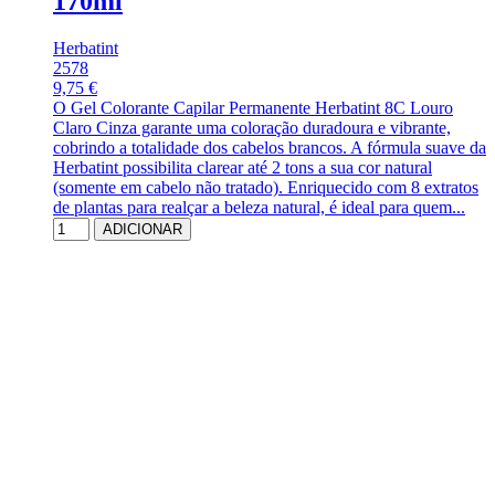
170ml
Herbatint
2578
9,75 €
O Gel Colorante Capilar Permanente Herbatint 8C Louro
Claro Cinza garante uma coloração duradoura e vibrante,
cobrindo a totalidade dos cabelos brancos. A fórmula suave da
Herbatint possibilita clarear até 2 tons a sua cor natural
(somente em cabelo não tratado). Enriquecido com 8 extratos
de plantas para realçar a beleza natural, é ideal para quem...
ADICIONAR