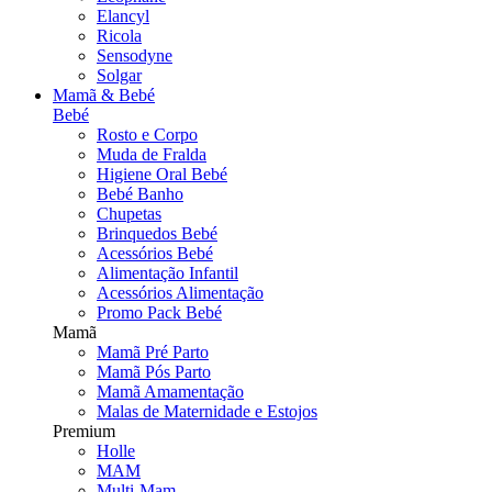
Elancyl
Ricola
Sensodyne
Solgar
Mamã & Bebé
Bebé
Rosto e Corpo
Muda de Fralda
Higiene Oral Bebé
Bebé Banho
Chupetas
Brinquedos Bebé
Acessórios Bebé
Alimentação Infantil
Acessórios Alimentação
Promo Pack Bebé
Mamã
Mamã Pré Parto
Mamã Pós Parto
Mamã Amamentação
Malas de Maternidade e Estojos
Premium
Holle
MAM
Multi-Mam