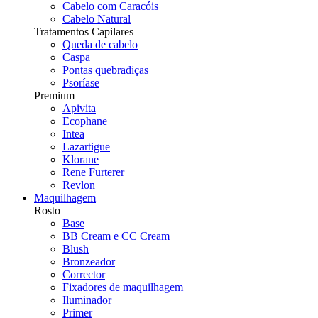
Cabelo com Caracóis
Cabelo Natural
Tratamentos Capilares
Queda de cabelo
Caspa
Pontas quebradiças
Psoríase
Premium
Apivita
Ecophane
Intea
Lazartigue
Klorane
Rene Furterer
Revlon
Maquilhagem
Rosto
Base
BB Cream e CC Cream
Blush
Bronzeador
Corrector
Fixadores de maquilhagem
Iluminador
Primer