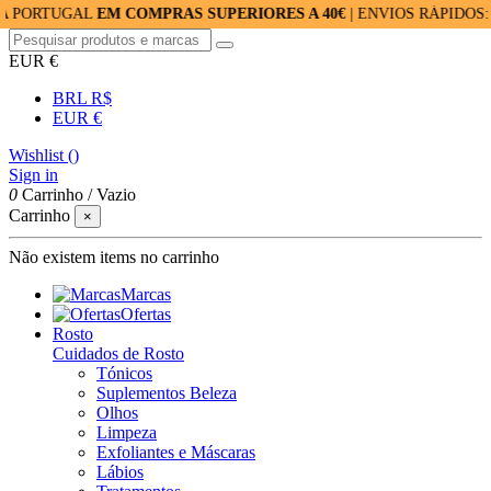
UGAL
EM COMPRAS SUPERIORES A 40€
| ENVIOS RÁPIDOS: 24/48H
EUR €
BRL R$
EUR €
Wishlist (
)
Sign in
0
Carrinho
/
Vazio
Carrinho
×
Não existem items no carrinho
Marcas
Ofertas
Rosto
Cuidados de Rosto
Tónicos
Suplementos Beleza
Olhos
Limpeza
Exfoliantes e Máscaras
Lábios