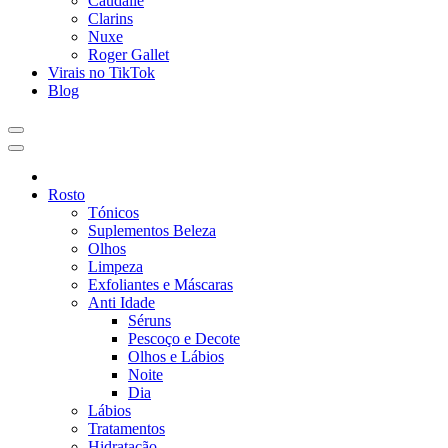
Caudalie
Clarins
Nuxe
Roger Gallet
Virais no TikTok
Blog
Rosto
Tónicos
Suplementos Beleza
Olhos
Limpeza
Exfoliantes e Máscaras
Anti Idade
Séruns
Pescoço e Decote
Olhos e Lábios
Noite
Dia
Lábios
Tratamentos
Hidratação