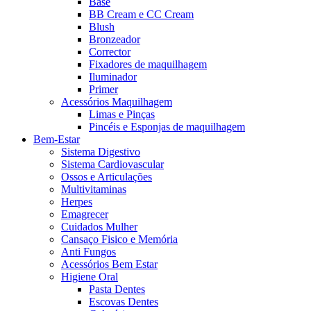
Base
BB Cream e CC Cream
Blush
Bronzeador
Corrector
Fixadores de maquilhagem
Iluminador
Primer
Acessórios Maquilhagem
Limas e Pinças
Pincéis e Esponjas de maquilhagem
Bem-Estar
Sistema Digestivo
Sistema Cardiovascular
Ossos e Articulações
Multivitaminas
Herpes
Emagrecer
Cuidados Mulher
Cansaço Fisico e Memória
Anti Fungos
Acessórios Bem Estar
Higiene Oral
Pasta Dentes
Escovas Dentes