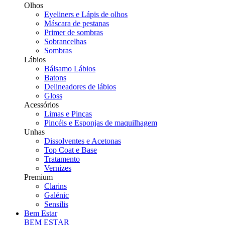
Olhos
Eyeliners e Lápis de olhos
Máscara de pestanas
Primer de sombras
Sobrancelhas
Sombras
Lábios
Bálsamo Lábios
Batons
Delineadores de lábios
Gloss
Acessórios
Limas e Pinças
Pincéis e Esponjas de maquilhagem
Unhas
Dissolventes e Acetonas
Top Coat e Base
Tratamento
Vernizes
Premium
Clarins
Galénic
Sensilis
Bem Estar
BEM ESTAR