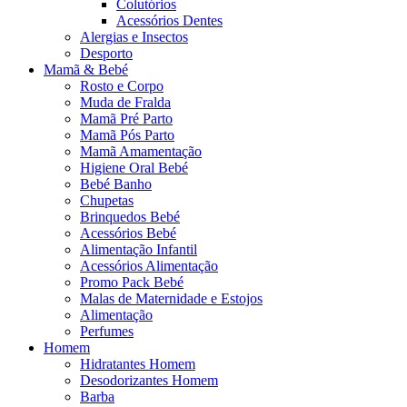
Colutórios
Acessórios Dentes
Alergias e Insectos
Desporto
Mamã & Bebé
Rosto e Corpo
Muda de Fralda
Mamã Pré Parto
Mamã Pós Parto
Mamã Amamentação
Higiene Oral Bebé
Bebé Banho
Chupetas
Brinquedos Bebé
Acessórios Bebé
Alimentação Infantil
Acessórios Alimentação
Promo Pack Bebé
Malas de Maternidade e Estojos
Alimentação
Perfumes
Homem
Hidratantes Homem
Desodorizantes Homem
Barba