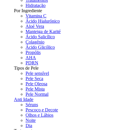
Tratamentos
Hidratação
Por Ingrediente
Vitamina C
Ácido Hialurónico
Aloé Vera
Manteiga de Karité
Ácido Salicílico
Colagénio
Ácido Glicólico
Propólis
AHA
PDRN
Tipos de Pele
Pele sensível
Pele Seca
Pele Oleosa
Pele Mista
Pele Normal
Anti Idade
Séruns
Pescoço e Decote
Olhos e Lábios
Noite
Dia