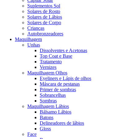
Capilar Solar
Suplementos Sol
Solares de Rosto
Solares de Lábios
Solares de Corpo
Crianças
Autobronzeadores
Maquilhagem
Unhas
Dissolventes e Acetonas
Top Coat e Base
Tratamento
Vernizes
Maquilhagem Olhos
Eyeliners e Lápis de olhos
Máscara de pestanas
Primer de sombras
Sobrancelhas
Sombras
Maquilhagem Lábios
Bálsamo Lábios
Batons
Delineadores de lábios
Gloss
Face