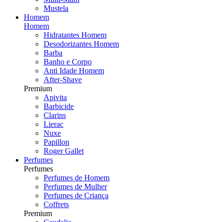
Mustela
Homem
Homem
Hidratantes Homem
Desodorizantes Homem
Barba
Banho e Corpo
Anti Idade Homem
After-Shave
Premium
Apivita
Barbicide
Clarins
Lierac
Nuxe
Papillon
Roger Gallet
Perfumes
Perfumes
Perfumes de Homem
Perfumes de Mulher
Perfumes de Criança
Coffrets
Premium