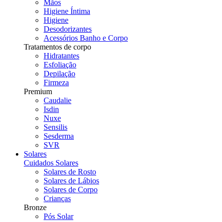
Mãos
Higiene Íntima
Higiene
Desodorizantes
Acessórios Banho e Corpo
Tratamentos de corpo
Hidratantes
Esfoliação
Depilação
Firmeza
Premium
Caudalie
Isdin
Nuxe
Sensilis
Sesderma
SVR
Solares
Cuidados Solares
Solares de Rosto
Solares de Lábios
Solares de Corpo
Crianças
Bronze
Pós Solar