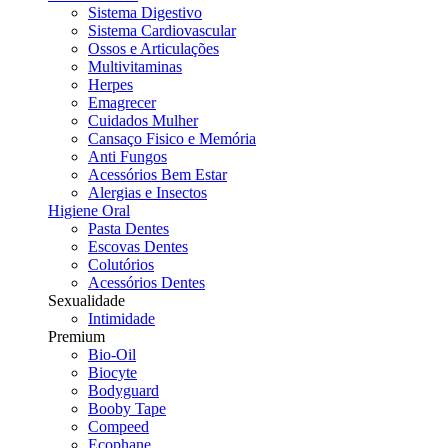
Sistema Digestivo
Sistema Cardiovascular
Ossos e Articulações
Multivitaminas
Herpes
Emagrecer
Cuidados Mulher
Cansaço Fisico e Memória
Anti Fungos
Acessórios Bem Estar
Alergias e Insectos
Higiene Oral
Pasta Dentes
Escovas Dentes
Colutórios
Acessórios Dentes
Sexualidade
Intimidade
Premium
Bio-Oil
Biocyte
Bodyguard
Booby Tape
Compeed
Ecophane