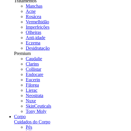
Tratamentos
Manchas
Acne
Rosácea
Vermelhidão
Imperfeições
Olheiras
Anti-idade
Eczema
Desidratação
Premium
Caudalie
Clarins
Collistar
Endocare
Eucerin
Filorga
Lierac
Neostrata
Nuxe
SkinCeuticals
Tony Moly
Corpo
Cuidados do Corpo
Pés