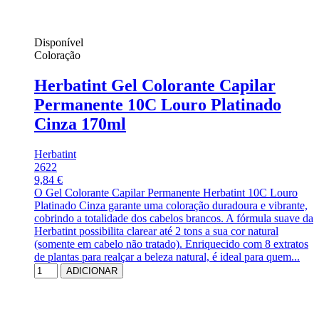
Disponível
Coloração
Herbatint Gel Colorante Capilar
Permanente 10C Louro Platinado
Cinza 170ml
Herbatint
2622
9,84 €
O Gel Colorante Capilar Permanente Herbatint 10C Louro
Platinado Cinza garante uma coloração duradoura e vibrante,
cobrindo a totalidade dos cabelos brancos. A fórmula suave da
Herbatint possibilita clarear até 2 tons a sua cor natural
(somente em cabelo não tratado). Enriquecido com 8 extratos
de plantas para realçar a beleza natural, é ideal para quem...
ADICIONAR