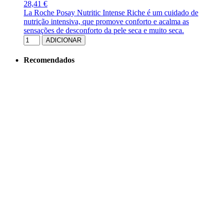
28,41 €
La Roche Posay Nutritic Intense Riche é um cuidado de
nutrição intensiva, que promove conforto e acalma as
sensações de desconforto da pele seca e muito seca.
ADICIONAR
Recomendados