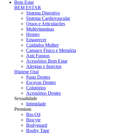
Bem Estar
BEM ESTAR
Sistema Digestivo
Sistema Cardiovascular
Ossos e Articulações
Multivitaminas
Herpes
Emagrecer
Cuidados Mulher
Cansaço Fisico e Memória
Anti Fungos
Acessórios Bem Estar
Alergias e Insectos
Higiene Oral
Pasta Dentes
Escovas Dentes
Colutórios
Acessórios Dentes
Sexualidade
Intimidade
Premium
Bio-Oil
Biocyte
Bodyguard
Booby Tape