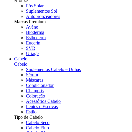
Bronze
Pós Solar
Suplementos Sol
Autobronzeadores
Marcas Premium
Avène
Bioderma
Esthederm
Eucerin
SVR
Uriage
Cabelo
Cabelo
Suplementos Cabelo e Unhas
Sérum
Máscaras
Condicionador
Champôs
Coloração
Acessórios Cabelo
Pentes e Escovas
Estilo
Tipo de Cabelo
Cabelo Seco
Cabelo Fino