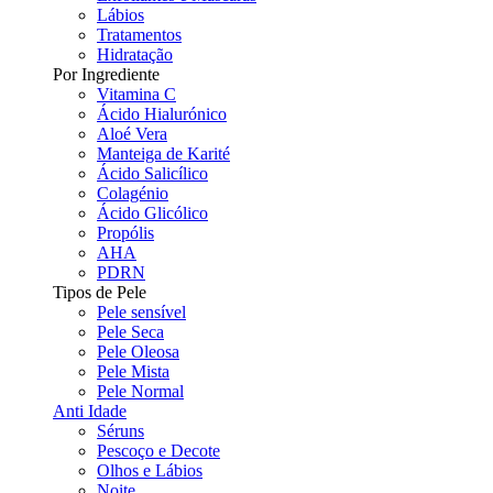
Lábios
Tratamentos
Hidratação
Por Ingrediente
Vitamina C
Ácido Hialurónico
Aloé Vera
Manteiga de Karité
Ácido Salicílico
Colagénio
Ácido Glicólico
Propólis
AHA
PDRN
Tipos de Pele
Pele sensível
Pele Seca
Pele Oleosa
Pele Mista
Pele Normal
Anti Idade
Séruns
Pescoço e Decote
Olhos e Lábios
Noite