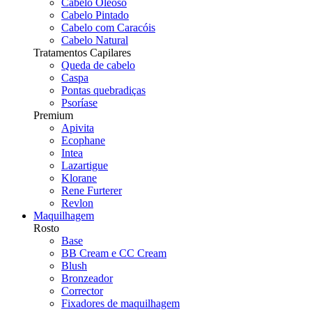
Cabelo Oleoso
Cabelo Pintado
Cabelo com Caracóis
Cabelo Natural
Tratamentos Capilares
Queda de cabelo
Caspa
Pontas quebradiças
Psoríase
Premium
Apivita
Ecophane
Intea
Lazartigue
Klorane
Rene Furterer
Revlon
Maquilhagem
Rosto
Base
BB Cream e CC Cream
Blush
Bronzeador
Corrector
Fixadores de maquilhagem