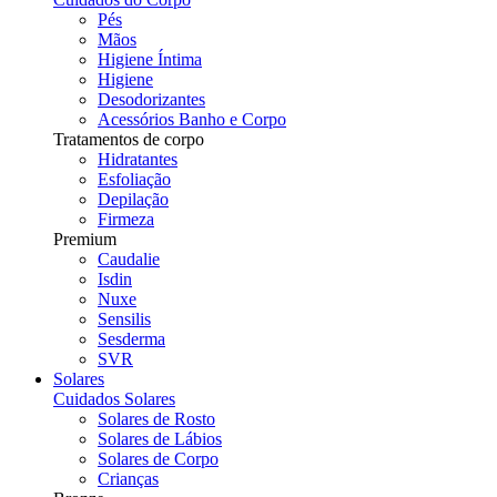
Pés
Mãos
Higiene Íntima
Higiene
Desodorizantes
Acessórios Banho e Corpo
Tratamentos de corpo
Hidratantes
Esfoliação
Depilação
Firmeza
Premium
Caudalie
Isdin
Nuxe
Sensilis
Sesderma
SVR
Solares
Cuidados Solares
Solares de Rosto
Solares de Lábios
Solares de Corpo
Crianças