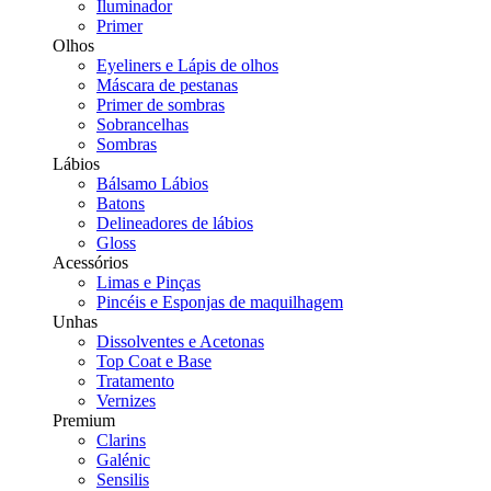
Iluminador
Primer
Olhos
Eyeliners e Lápis de olhos
Máscara de pestanas
Primer de sombras
Sobrancelhas
Sombras
Lábios
Bálsamo Lábios
Batons
Delineadores de lábios
Gloss
Acessórios
Limas e Pinças
Pincéis e Esponjas de maquilhagem
Unhas
Dissolventes e Acetonas
Top Coat e Base
Tratamento
Vernizes
Premium
Clarins
Galénic
Sensilis