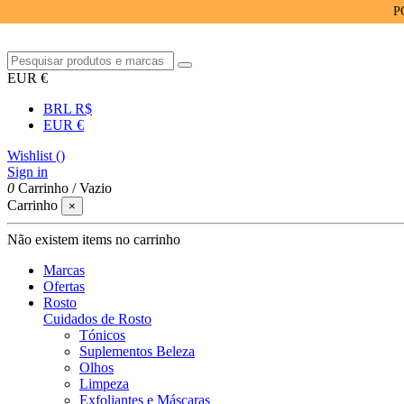
PORTES 
EUR €
BRL R$
EUR €
Wishlist (
)
Sign in
0
Carrinho
/
Vazio
Carrinho
×
Não existem items no carrinho
Marcas
Ofertas
Rosto
Cuidados de Rosto
Tónicos
Suplementos Beleza
Olhos
Limpeza
Exfoliantes e Máscaras