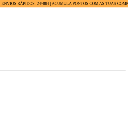
S RÁPIDOS: 24/48H | ACUMULA PONTOS COM AS TUAS COMPRAS |