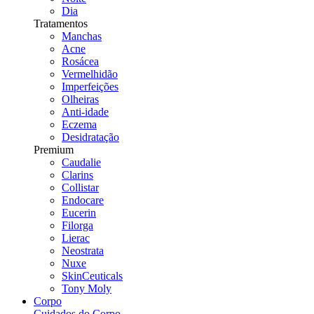
Dia
Tratamentos
Manchas
Acne
Rosácea
Vermelhidão
Imperfeições
Olheiras
Anti-idade
Eczema
Desidratação
Premium
Caudalie
Clarins
Collistar
Endocare
Eucerin
Filorga
Lierac
Neostrata
Nuxe
SkinCeuticals
Tony Moly
Corpo
Cuidados do Corpo