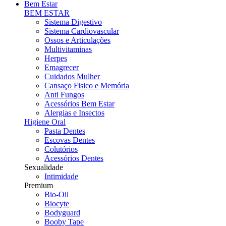
Bem Estar
BEM ESTAR
Sistema Digestivo
Sistema Cardiovascular
Ossos e Articulações
Multivitaminas
Herpes
Emagrecer
Cuidados Mulher
Cansaço Fisico e Memória
Anti Fungos
Acessórios Bem Estar
Alergias e Insectos
Higiene Oral
Pasta Dentes
Escovas Dentes
Colutórios
Acessórios Dentes
Sexualidade
Intimidade
Premium
Bio-Oil
Biocyte
Bodyguard
Booby Tape