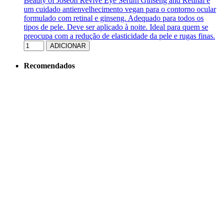
Beauty of Joseon Revive Eye Serum Ginseng and Retinal é
um cuidado antienvelhecimento vegan para o contorno ocular
formulado com retinal e ginseng. Adequado para todos os
tipos de pele. Deve ser aplicado à noite. Ideal para quem se
preocupa com a redução de elasticidade da pele e rugas finas.
ADICIONAR
Recomendados