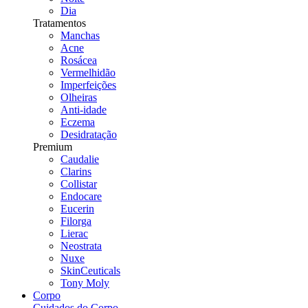
Dia
Tratamentos
Manchas
Acne
Rosácea
Vermelhidão
Imperfeições
Olheiras
Anti-idade
Eczema
Desidratação
Premium
Caudalie
Clarins
Collistar
Endocare
Eucerin
Filorga
Lierac
Neostrata
Nuxe
SkinCeuticals
Tony Moly
Corpo
Cuidados do Corpo