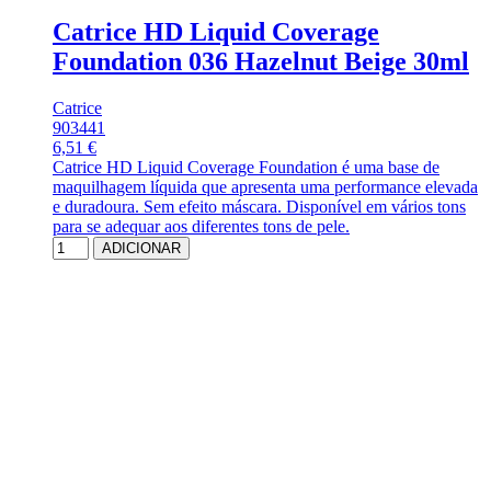
Catrice HD Liquid Coverage
Foundation 036 Hazelnut Beige 30ml
Catrice
903441
6,51 €
Catrice HD Liquid Coverage Foundation é uma base de
maquilhagem líquida que apresenta uma performance elevada
e duradoura. Sem efeito máscara. Disponível em vários tons
para se adequar aos diferentes tons de pele.
ADICIONAR