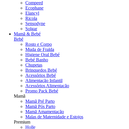
Compeed
Ecophane
Elancyl
Ricola
Sensodyne
Solgar
Mamã & Bebé
Bebé
Rosto e Corpo
Muda de Fralda
Higiene Oral Bebé
Bebé Banho
Chupetas
Brinquedos Bebé
Acessórios Bebé
Alimentação Infantil
Acessórios Alimentação
Promo Pack Bebé
Mamã
Mamã Pré Parto
Mamã Pós Parto
Mamã Amamentação
Malas de Maternidade e Estojos
Premium
Holle