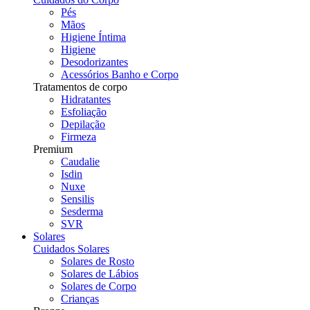
Pés
Mãos
Higiene Íntima
Higiene
Desodorizantes
Acessórios Banho e Corpo
Tratamentos de corpo
Hidratantes
Esfoliação
Depilação
Firmeza
Premium
Caudalie
Isdin
Nuxe
Sensilis
Sesderma
SVR
Solares
Cuidados Solares
Solares de Rosto
Solares de Lábios
Solares de Corpo
Crianças