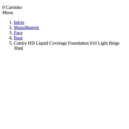
0
Carrinho
Menu
Início
Maquilhagem
Face
Base
Catrice HD Liquid Coverage Foundation 010 Light Beige
30ml