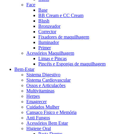
Face
Base
BB Cream e CC Cream
Blush
Bronzeador
Corrector
Fixadores de maquilhagem
Iluminador
Primer
Acessórios Maquilhagem
Limas e Pinças
Pincéis e Esponjas de maquilhagem
Bem-Estar
Sistema Digestivo
Sistema Cardiovascular
Ossos e Articulações
Multivitaminas
Herpes
Emagrecer
Cuidados Mulher
Cansaço Fisico e Memória
Anti Fungos
Acessórios Bem Estar
Higiene Oral
Pasta Dentes