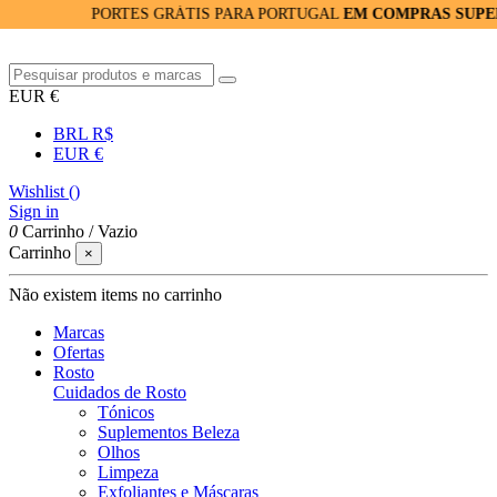
PORTES GRÁTIS PARA PORTUGAL
EM COMPRAS SUPERIORES A
EUR €
BRL R$
EUR €
Wishlist (
)
Sign in
0
Carrinho
/
Vazio
Carrinho
×
Não existem items no carrinho
Marcas
Ofertas
Rosto
Cuidados de Rosto
Tónicos
Suplementos Beleza
Olhos
Limpeza
Exfoliantes e Máscaras