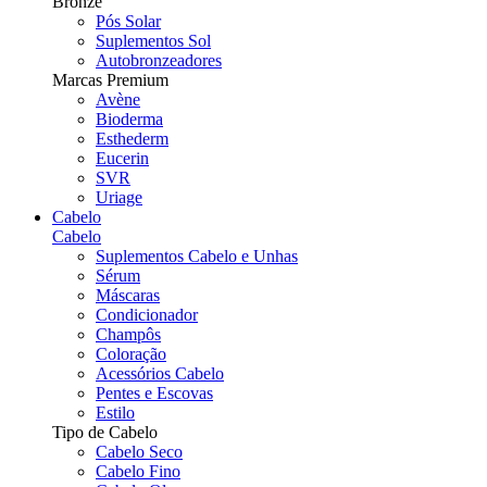
Bronze
Pós Solar
Suplementos Sol
Autobronzeadores
Marcas Premium
Avène
Bioderma
Esthederm
Eucerin
SVR
Uriage
Cabelo
Cabelo
Suplementos Cabelo e Unhas
Sérum
Máscaras
Condicionador
Champôs
Coloração
Acessórios Cabelo
Pentes e Escovas
Estilo
Tipo de Cabelo
Cabelo Seco
Cabelo Fino