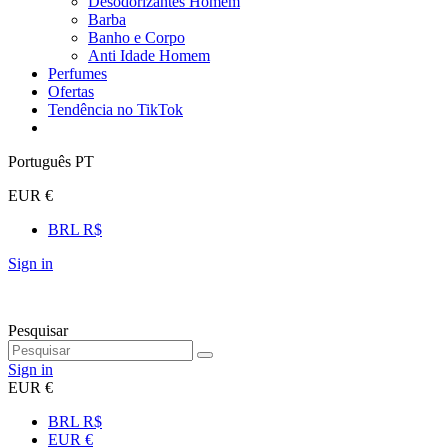
Desodorizantes Homem
Barba
Banho e Corpo
Anti Idade Homem
Perfumes
Ofertas
Tendência no TikTok
Português PT
EUR €
BRL R$
Sign in
Pesquisar
Sign in
EUR €
BRL R$
EUR €