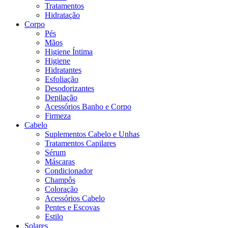
Tratamentos
Hidratação
Corpo
Pés
Mãos
Higiene Íntima
Higiene
Hidratantes
Esfoliação
Desodorizantes
Depilação
Acessórios Banho e Corpo
Firmeza
Cabelo
Suplementos Cabelo e Unhas
Tratamentos Capilares
Sérum
Máscaras
Condicionador
Champôs
Coloração
Acessórios Cabelo
Pentes e Escovas
Estilo
Solares