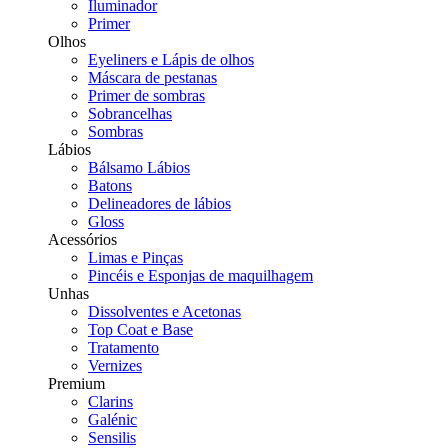
Iluminador
Primer
Olhos
Eyeliners e Lápis de olhos
Máscara de pestanas
Primer de sombras
Sobrancelhas
Sombras
Lábios
Bálsamo Lábios
Batons
Delineadores de lábios
Gloss
Acessórios
Limas e Pinças
Pincéis e Esponjas de maquilhagem
Unhas
Dissolventes e Acetonas
Top Coat e Base
Tratamento
Vernizes
Premium
Clarins
Galénic
Sensilis