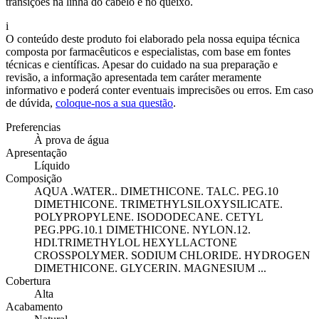
transições na linha do cabelo e no queixo.
i
O conteúdo deste produto foi elaborado pela nossa equipa técnica
composta por farmacêuticos e especialistas, com base em fontes
técnicas e científicas. Apesar do cuidado na sua preparação e
revisão, a informação apresentada tem caráter meramente
informativo e poderá conter eventuais imprecisões ou erros. Em caso
de dúvida,
coloque-nos a sua questão
.
Preferencias
À prova de água
Apresentação
Líquido
Composição
AQUA .WATER.. DIMETHICONE. TALC. PEG.10
DIMETHICONE. TRIMETHYLSILOXYSILICATE.
POLYPROPYLENE. ISODODECANE. CETYL
PEG.PPG.10.1 DIMETHICONE. NYLON.12.
HDI.TRIMETHYLOL HEXYLLACTONE
CROSSPOLYMER. SODIUM CHLORIDE. HYDROGEN
DIMETHICONE. GLYCERIN. MAGNESIUM ...
Cobertura
Alta
Acabamento