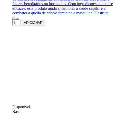
fatores hereditários ou hormonais. Com ingredientes naturais e
eficazes, este produto ajuda a melhorar a saúde capilar e a
combater a queda de cabelo feminina e masculina. Desfrute
de...
ADICIONAR
Disponível
Base