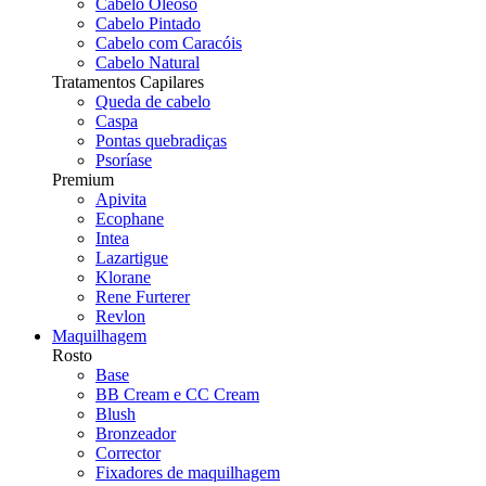
Cabelo Oleoso
Cabelo Pintado
Cabelo com Caracóis
Cabelo Natural
Tratamentos Capilares
Queda de cabelo
Caspa
Pontas quebradiças
Psoríase
Premium
Apivita
Ecophane
Intea
Lazartigue
Klorane
Rene Furterer
Revlon
Maquilhagem
Rosto
Base
BB Cream e CC Cream
Blush
Bronzeador
Corrector
Fixadores de maquilhagem