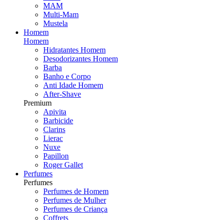
MAM
Multi-Mam
Mustela
Homem
Homem
Hidratantes Homem
Desodorizantes Homem
Barba
Banho e Corpo
Anti Idade Homem
After-Shave
Premium
Apivita
Barbicide
Clarins
Lierac
Nuxe
Papillon
Roger Gallet
Perfumes
Perfumes
Perfumes de Homem
Perfumes de Mulher
Perfumes de Criança
Coffrets