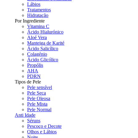
Lábios
Tratamentos
Hidratação
Por Ingrediente
Vitamina C
Ácido Hialurónico
Aloé Vera
Manteiga de Karité
Ácido Salicílico
Colagénio
Ácido Glicólico
Propólis
AHA
PDRN
Tipos de Pele
Pele sensível
Pele Seca
Pele Oleosa
Pele Mista
Pele Normal
Anti Idade
Séruns
Pescoço e Decote
Olhos e Lábios
Noite