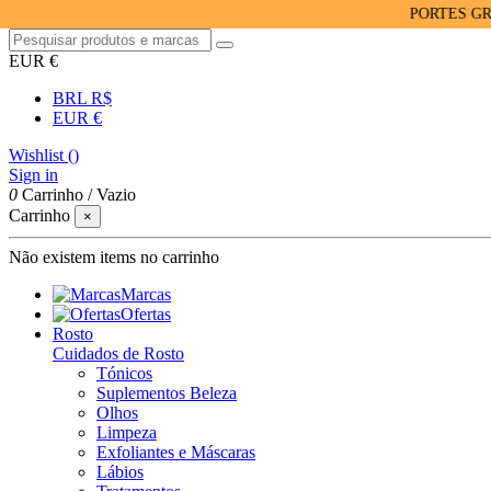
PORTES GRÁTIS P
EUR €
BRL R$
EUR €
Wishlist (
)
Sign in
0
Carrinho
/
Vazio
Carrinho
×
Não existem items no carrinho
Marcas
Ofertas
Rosto
Cuidados de Rosto
Tónicos
Suplementos Beleza
Olhos
Limpeza
Exfoliantes e Máscaras
Lábios