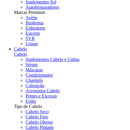
Suplementos Sol
Autobronzeadores
Marcas Premium
Avène
Bioderma
Esthederm
Eucerin
SVR
Uriage
Cabelo
Cabelo
Suplementos Cabelo e Unhas
Sérum
Máscaras
Condicionador
Champôs
Coloração
Acessórios Cabelo
Pentes e Escovas
Estilo
Tipo de Cabelo
Cabelo Seco
Cabelo Fino
Cabelo Oleoso
Cabelo Pintado