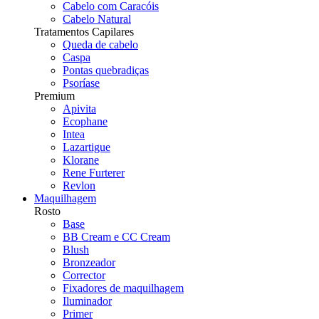
Cabelo com Caracóis
Cabelo Natural
Tratamentos Capilares
Queda de cabelo
Caspa
Pontas quebradiças
Psoríase
Premium
Apivita
Ecophane
Intea
Lazartigue
Klorane
Rene Furterer
Revlon
Maquilhagem
Rosto
Base
BB Cream e CC Cream
Blush
Bronzeador
Corrector
Fixadores de maquilhagem
Iluminador
Primer