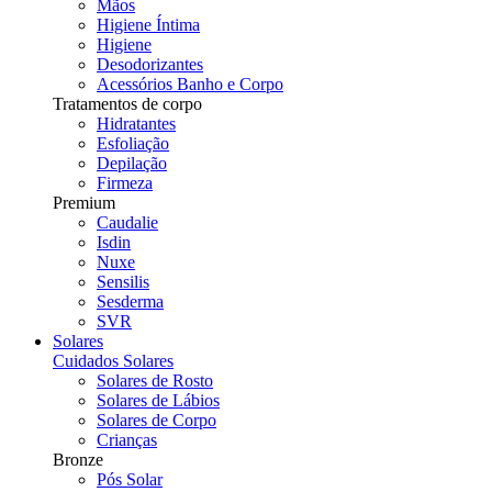
Mãos
Higiene Íntima
Higiene
Desodorizantes
Acessórios Banho e Corpo
Tratamentos de corpo
Hidratantes
Esfoliação
Depilação
Firmeza
Premium
Caudalie
Isdin
Nuxe
Sensilis
Sesderma
SVR
Solares
Cuidados Solares
Solares de Rosto
Solares de Lábios
Solares de Corpo
Crianças
Bronze
Pós Solar