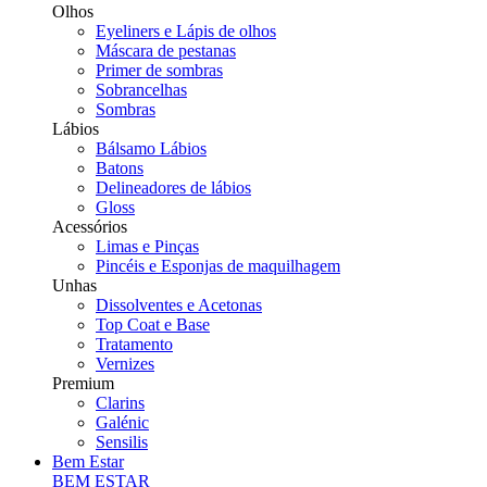
Olhos
Eyeliners e Lápis de olhos
Máscara de pestanas
Primer de sombras
Sobrancelhas
Sombras
Lábios
Bálsamo Lábios
Batons
Delineadores de lábios
Gloss
Acessórios
Limas e Pinças
Pincéis e Esponjas de maquilhagem
Unhas
Dissolventes e Acetonas
Top Coat e Base
Tratamento
Vernizes
Premium
Clarins
Galénic
Sensilis
Bem Estar
BEM ESTAR