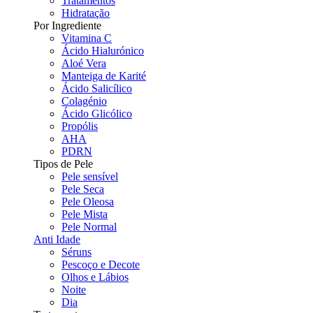
Tratamentos
Hidratação
Por Ingrediente
Vitamina C
Ácido Hialurónico
Aloé Vera
Manteiga de Karité
Ácido Salicílico
Colagénio
Ácido Glicólico
Propólis
AHA
PDRN
Tipos de Pele
Pele sensível
Pele Seca
Pele Oleosa
Pele Mista
Pele Normal
Anti Idade
Séruns
Pescoço e Decote
Olhos e Lábios
Noite
Dia