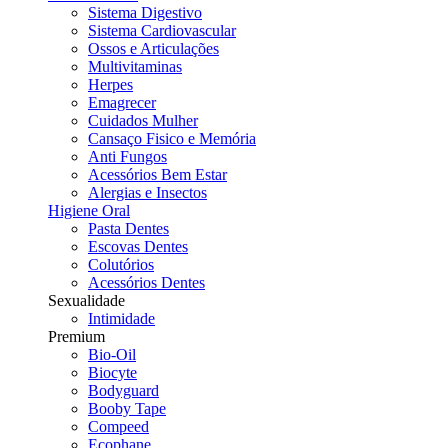
Sistema Digestivo
Sistema Cardiovascular
Ossos e Articulações
Multivitaminas
Herpes
Emagrecer
Cuidados Mulher
Cansaço Fisico e Memória
Anti Fungos
Acessórios Bem Estar
Alergias e Insectos
Higiene Oral
Pasta Dentes
Escovas Dentes
Colutórios
Acessórios Dentes
Sexualidade
Intimidade
Premium
Bio-Oil
Biocyte
Bodyguard
Booby Tape
Compeed
Ecophane