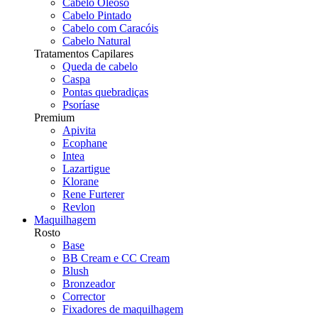
Cabelo Oleoso
Cabelo Pintado
Cabelo com Caracóis
Cabelo Natural
Tratamentos Capilares
Queda de cabelo
Caspa
Pontas quebradiças
Psoríase
Premium
Apivita
Ecophane
Intea
Lazartigue
Klorane
Rene Furterer
Revlon
Maquilhagem
Rosto
Base
BB Cream e CC Cream
Blush
Bronzeador
Corrector
Fixadores de maquilhagem