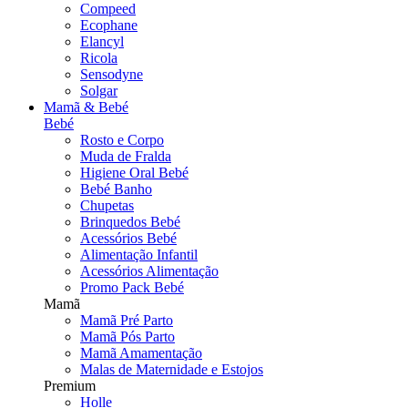
Compeed
Ecophane
Elancyl
Ricola
Sensodyne
Solgar
Mamã & Bebé
Bebé
Rosto e Corpo
Muda de Fralda
Higiene Oral Bebé
Bebé Banho
Chupetas
Brinquedos Bebé
Acessórios Bebé
Alimentação Infantil
Acessórios Alimentação
Promo Pack Bebé
Mamã
Mamã Pré Parto
Mamã Pós Parto
Mamã Amamentação
Malas de Maternidade e Estojos
Premium
Holle