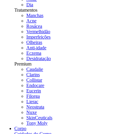
Dia
Tratamentos
Manchas
Acne
Rosácea
Vermelhidão
Imperfeições
Olheiras
Anti-idade
Eczema
Desidratação
Premium
Caudalie
Clarins
Collistar
Endocare
Eucerin
Filorga
Lierac
Neostrata
Nuxe
SkinCeuticals
Tony Moly
Corpo
Cuidados do Corpo