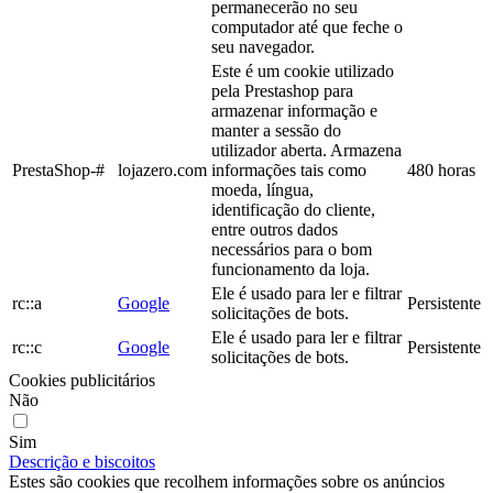
permanecerão no seu
computador até que feche o
seu navegador.
Este é um cookie utilizado
pela Prestashop para
armazenar informação e
manter a sessão do
utilizador aberta. Armazena
PrestaShop-#
lojazero.com
informações tais como
480 horas
moeda, língua,
identificação do cliente,
entre outros dados
necessários para o bom
funcionamento da loja.
Ele é usado para ler e filtrar
rc::a
Google
Persistente
solicitações de bots.
Ele é usado para ler e filtrar
rc::c
Google
Persistente
solicitações de bots.
Cookies publicitários
Não
Sim
Descrição e biscoitos
Estes são cookies que recolhem informações sobre os anúncios