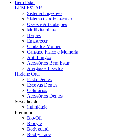
Bem Estar
BEM ESTAR
Sistema Digestivo
Sistema Cardiovascular
Ossos e Articulações
Multivitaminas
Herpes
Emagrecer
Cuidados Mulher
Cansaço Fisico e Memória
Anti Fungos
Acessórios Bem Estar
Alergias e Insectos
Higiene Oral
Pasta Dentes
Escovas Dentes
Colutórios
Acessórios Dentes
Sexualidade
Intimidade
Premium
Bio-Oil
Biocyte
Bodyguard
Booby Tape