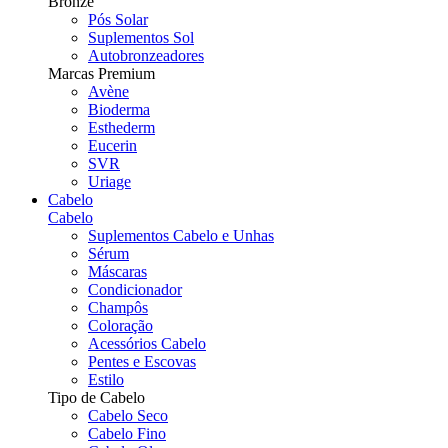
Bronze
Pós Solar
Suplementos Sol
Autobronzeadores
Marcas Premium
Avène
Bioderma
Esthederm
Eucerin
SVR
Uriage
Cabelo
Cabelo
Suplementos Cabelo e Unhas
Sérum
Máscaras
Condicionador
Champôs
Coloração
Acessórios Cabelo
Pentes e Escovas
Estilo
Tipo de Cabelo
Cabelo Seco
Cabelo Fino