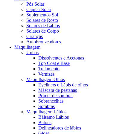
Pós Solar
Capilar Solar
Suplementos Sol
Solares de Rosto
Solares de Lábios
Solares de Corpo
Crianças
Autobronzeadores
Maquilhagem
Unhas
Dissolventes e Acetonas
Top Coat e Base
Tratamento
Vernizes
Maquilhagem Olhos
Eyeliners e Lápis de olhos
Máscara de pestanas
Primer de sombras
Sobrancelhas
Sombras
Maquilhagem Lábios
Bálsamo Lábios
Batons
Delineadores de lábios
Gloss