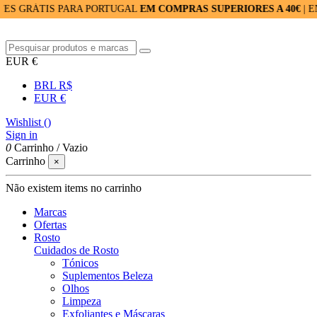
ÁTIS PARA PORTUGAL
EM COMPRAS SUPERIORES A 40€
| ENVIOS
EUR €
BRL R$
EUR €
Wishlist (
)
Sign in
0
Carrinho
/
Vazio
Carrinho
×
Não existem items no carrinho
Marcas
Ofertas
Rosto
Cuidados de Rosto
Tónicos
Suplementos Beleza
Olhos
Limpeza
Exfoliantes e Máscaras