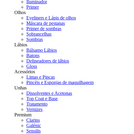
Iluminador
Primer
Olhos
Eyeliners e Lápis de olhos
Máscara de pestanas
Primer de sombras
Sobrancelhas
Sombras
Lábios
Bálsamo Lábios
Batons
Delineadores de lábios
Gloss
Acessórios
Limas e Pinças
Pincéis e Esponjas de maquilhagem
Unhas
Dissolventes e Acetonas
Top Coat e Base
Tratamento
Vernizes
Premium
Clarins
Galénic
Sensilis