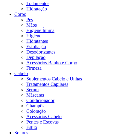
Tratamentos
Hidratação
Corpo
Pés
Mãos
Higiene Íntima
Higiene
Hidratantes
Esfoliação
Desodorizantes
Depilação
Acessórios Banho e Corpo
Firmeza
Cabelo
Suplementos Cabelo e Unhas
Tratamentos Capilares
Sérum
Máscaras
Condicionador
Champôs
Coloração
Acessórios Cabelo
Pentes e Escovas
Estilo
Solares