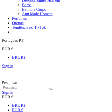
Desodorizantes Homem
Barba
Banho e Corpo
Anti Idade Homem
Perfumes
Ofertas
Tendência no TikTok
Português PT
EUR €
BRL R$
Sign in
Pesquisar
Sign in
EUR €
BRL R$
EUR €