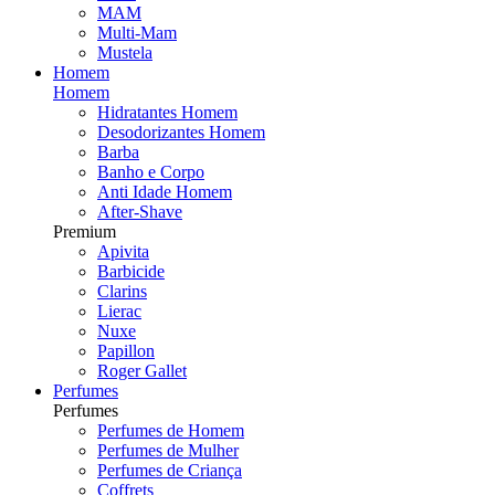
MAM
Multi-Mam
Mustela
Homem
Homem
Hidratantes Homem
Desodorizantes Homem
Barba
Banho e Corpo
Anti Idade Homem
After-Shave
Premium
Apivita
Barbicide
Clarins
Lierac
Nuxe
Papillon
Roger Gallet
Perfumes
Perfumes
Perfumes de Homem
Perfumes de Mulher
Perfumes de Criança
Coffrets