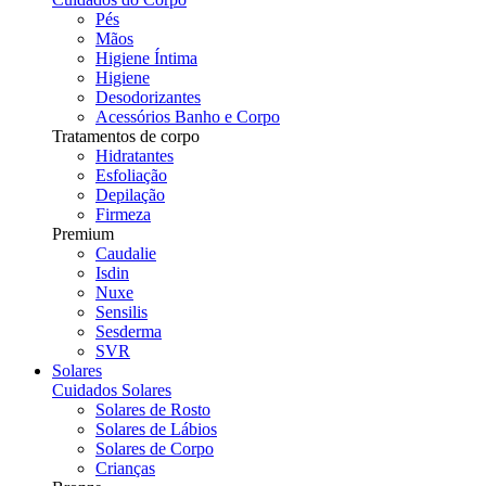
Pés
Mãos
Higiene Íntima
Higiene
Desodorizantes
Acessórios Banho e Corpo
Tratamentos de corpo
Hidratantes
Esfoliação
Depilação
Firmeza
Premium
Caudalie
Isdin
Nuxe
Sensilis
Sesderma
SVR
Solares
Cuidados Solares
Solares de Rosto
Solares de Lábios
Solares de Corpo
Crianças