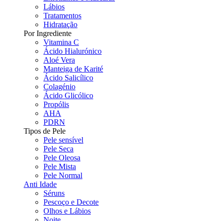
Lábios
Tratamentos
Hidratação
Por Ingrediente
Vitamina C
Ácido Hialurónico
Aloé Vera
Manteiga de Karité
Ácido Salicílico
Colagénio
Ácido Glicólico
Propólis
AHA
PDRN
Tipos de Pele
Pele sensível
Pele Seca
Pele Oleosa
Pele Mista
Pele Normal
Anti Idade
Séruns
Pescoço e Decote
Olhos e Lábios
Noite