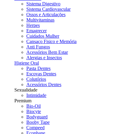
Sistema Digestivo
Sistema Cardiovascular
Ossos e Articulações
Multivitaminas
Herpes
Emagrecer
Cuidados Mulher
Cansaço Fisico e Memória
Anti Fungos
Acessórios Bem Estar
Alergias e Insectos
Higiene Oral
Pasta Dentes
Escovas Dentes
Colutórios
Acessórios Dentes
Sexualidade
Intimidade
Premium
Bio-Oil
Biocyte
Bodyguard
Booby Tape
Compeed
Ecophane