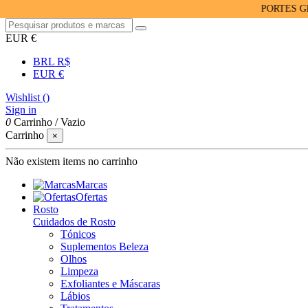
PORTES GRÁTIS 
EUR €
BRL R$
EUR €
Wishlist (
)
Sign in
0
Carrinho
/
Vazio
Carrinho
×
Não existem items no carrinho
Marcas
Ofertas
Rosto
Cuidados de Rosto
Tónicos
Suplementos Beleza
Olhos
Limpeza
Exfoliantes e Máscaras
Lábios