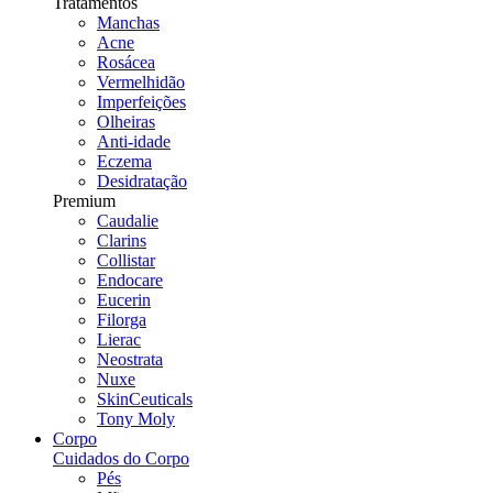
Tratamentos
Manchas
Acne
Rosácea
Vermelhidão
Imperfeições
Olheiras
Anti-idade
Eczema
Desidratação
Premium
Caudalie
Clarins
Collistar
Endocare
Eucerin
Filorga
Lierac
Neostrata
Nuxe
SkinCeuticals
Tony Moly
Corpo
Cuidados do Corpo
Pés