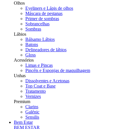
Olhos
Eyeliners e Lápis de olhos
Máscara de pestanas
Primer de sombras
Sobrancelhas
Sombras
Lábios
Bálsamo Lábios
Batons
Delineadores de lábios
Gloss
Acessórios
Limas e Pinças
Pincéis e Esponjas de maquilhagem
Unhas
Dissolventes e Acetonas
Top Coat e Base
Tratamento
Vernizes
Premium
Clarins
Galénic
Sensilis
Bem Estar
BEM ESTAR