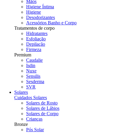
Mãos
Higiene Íntima
Higiene
Desodorizantes
Acessórios Banho e Corpo
Tratamentos de corpo
Hidratantes
Esfoliação
Depilação
Firmeza
Premium
Caudalie
Isdin
Nuxe
Sensilis
Sesderma
SVR
Solares
Cuidados Solares
Solares de Rosto
Solares de Lábios
Solares de Corpo
Crianças
Bronze
Pós Solar