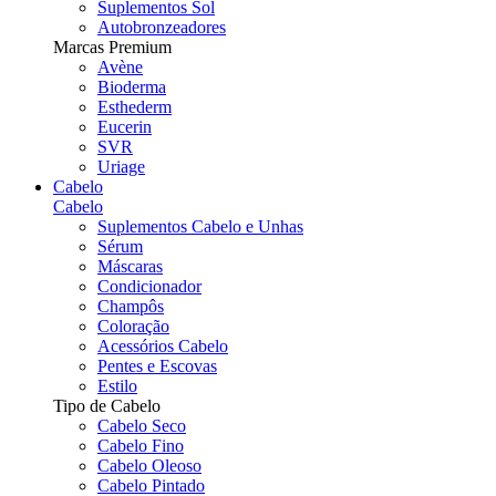
Suplementos Sol
Autobronzeadores
Marcas Premium
Avène
Bioderma
Esthederm
Eucerin
SVR
Uriage
Cabelo
Cabelo
Suplementos Cabelo e Unhas
Sérum
Máscaras
Condicionador
Champôs
Coloração
Acessórios Cabelo
Pentes e Escovas
Estilo
Tipo de Cabelo
Cabelo Seco
Cabelo Fino
Cabelo Oleoso
Cabelo Pintado