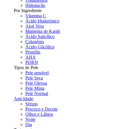
Tratamentos
Hidratação
Por Ingrediente
Vitamina C
Ácido Hialurónico
Aloé Vera
Manteiga de Karité
Ácido Salicílico
Colagénio
Ácido Glicólico
Propólis
AHA
PDRN
Tipos de Pele
Pele sensível
Pele Seca
Pele Oleosa
Pele Mista
Pele Normal
Anti Idade
Séruns
Pescoço e Decote
Olhos e Lábios
Noite
Dia