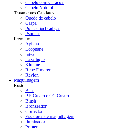
Cabelo com Caracóis
Cabelo Natural
Tratamentos Capilares
Queda de cabelo
Caspa
Pontas quebradiças
Psoríase
Premium
Apivita
Ecophane
Intea
Lazartigue
Klorane
Rene Furterer
Revlon
Maquilhagem
Rosto
Base
BB Cream e CC Cream
Blush
Bronzeador
Corrector
Fixadores de maquilhagem
Iluminador
Primer