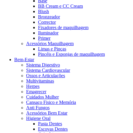
Base
BB Cream e CC Cream
Blush
Bronzeador
Corrector
Fixadores de maquilhagem
Iluminador
Primer
Acessórios Maquilhagem
Limas e Pinças
Pincéis e Esponjas de maquilhagem
Bem-Estar
Sistema Digestivo
Sistema Cardiovascular
Ossos e Articulações
Multivitaminas
Herpes
Emagrecer
Cuidados Mulher
Cansaço Fisico e Memória
Anti Fungos
Acessórios Bem Estar
Higiene Oral
Pasta Dentes
Escovas Dentes