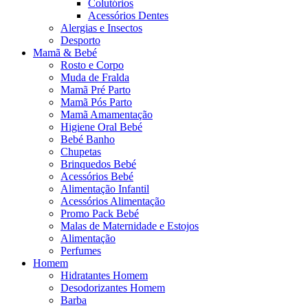
Colutórios
Acessórios Dentes
Alergias e Insectos
Desporto
Mamã & Bebé
Rosto e Corpo
Muda de Fralda
Mamã Pré Parto
Mamã Pós Parto
Mamã Amamentação
Higiene Oral Bebé
Bebé Banho
Chupetas
Brinquedos Bebé
Acessórios Bebé
Alimentação Infantil
Acessórios Alimentação
Promo Pack Bebé
Malas de Maternidade e Estojos
Alimentação
Perfumes
Homem
Hidratantes Homem
Desodorizantes Homem
Barba