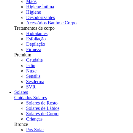
Mãos
Higiene Íntima
Higiene
Desodorizantes
Acessórios Banho e Corpo
Tratamentos de corpo
Hidratantes
Esfoliação
Depilação
Firmeza
Premium
Caudalie
Isdin
Nuxe
Sensilis
Sesderma
SVR
Solares
Cuidados Solares
Solares de Rosto
Solares de Lábios
Solares de Corpo
Crianças
Bronze
Pós Solar