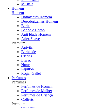
Mustela
Homem
Homem
Hidratantes Homem
Desodorizantes Homem
Barba
Banho e Corpo
Anti Idade Homem
After-Shave
Premium
Apivita
Barbicide
Clarins
Lierac
Nuxe
Papillon
Roger Gallet
Perfumes
Perfumes
Perfumes de Homem
Perfumes de Mulher
Perfumes de Criança
Coffrets
Premium