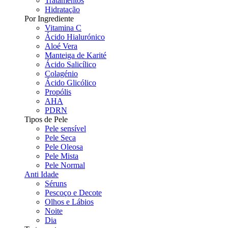
Tratamentos
Hidratação
Por Ingrediente
Vitamina C
Ácido Hialurónico
Aloé Vera
Manteiga de Karité
Ácido Salicílico
Colagénio
Ácido Glicólico
Propólis
AHA
PDRN
Tipos de Pele
Pele sensível
Pele Seca
Pele Oleosa
Pele Mista
Pele Normal
Anti Idade
Séruns
Pescoço e Decote
Olhos e Lábios
Noite
Dia