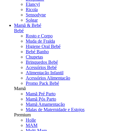
Elancyl
Ricola
Sensodyne
Solgar
Mamã & Bebé
Bebé
Rosto e Corpo
Muda de Fralda
Higiene Oral Bebé
Bebé Banho
Chupetas
Brinquedos Bebé
Acessórios Bebé
Alimentação Infantil
Acessórios Alimentação
Promo Pack Bebé
Mamã
Mamã Pré Parto
Mamã Pós Parto
Mamã Amamentação
Malas de Maternidade e Estojos
Premium
Holle
MAM
Multi-Mam