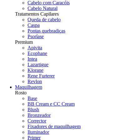
Cabelo com Caracóis
Cabelo Natural
Tratamentos Capilares
Queda de cabelo
Caspa
Pontas quebradiças
Psoríase
Premium
Apivita
Ecophane
Intea
Lazartigue
Klorane
Rene Furterer
Revlon
Maquilhagem
Rosto
Base
BB Cream e CC Cream
Blush
Bronzeador
Corrector
Fixadores de maquilhagem
Iluminador
Primer