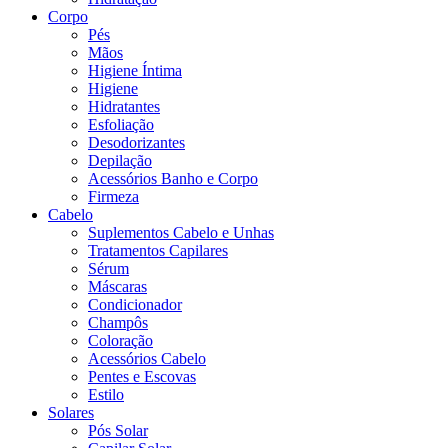
Corpo
Pés
Mãos
Higiene Íntima
Higiene
Hidratantes
Esfoliação
Desodorizantes
Depilação
Acessórios Banho e Corpo
Firmeza
Cabelo
Suplementos Cabelo e Unhas
Tratamentos Capilares
Sérum
Máscaras
Condicionador
Champôs
Coloração
Acessórios Cabelo
Pentes e Escovas
Estilo
Solares
Pós Solar