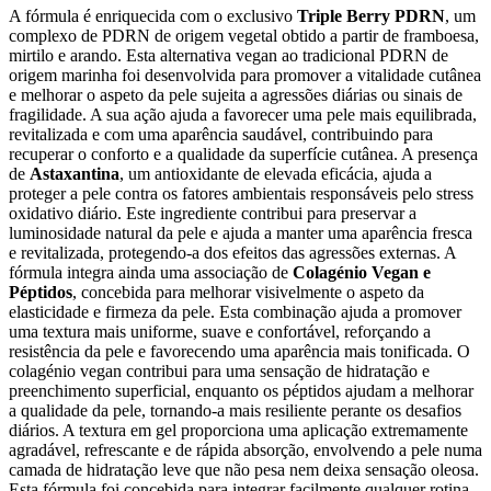
A fórmula é enriquecida com o exclusivo
Triple Berry PDRN
, um
complexo de PDRN de origem vegetal obtido a partir de framboesa,
mirtilo e arando. Esta alternativa vegan ao tradicional PDRN de
origem marinha foi desenvolvida para promover a vitalidade cutânea
e melhorar o aspeto da pele sujeita a agressões diárias ou sinais de
fragilidade. A sua ação ajuda a favorecer uma pele mais equilibrada,
revitalizada e com uma aparência saudável, contribuindo para
recuperar o conforto e a qualidade da superfície cutânea. A presença
de
Astaxantina
, um antioxidante de elevada eficácia, ajuda a
proteger a pele contra os fatores ambientais responsáveis pelo stress
oxidativo diário. Este ingrediente contribui para preservar a
luminosidade natural da pele e ajuda a manter uma aparência fresca
e revitalizada, protegendo-a dos efeitos das agressões externas. A
fórmula integra ainda uma associação de
Colagénio Vegan e
Péptidos
, concebida para melhorar visivelmente o aspeto da
elasticidade e firmeza da pele. Esta combinação ajuda a promover
uma textura mais uniforme, suave e confortável, reforçando a
resistência da pele e favorecendo uma aparência mais tonificada. O
colagénio vegan contribui para uma sensação de hidratação e
preenchimento superficial, enquanto os péptidos ajudam a melhorar
a qualidade da pele, tornando-a mais resiliente perante os desafios
diários. A textura em gel proporciona uma aplicação extremamente
agradável, refrescante e de rápida absorção, envolvendo a pele numa
camada de hidratação leve que não pesa nem deixa sensação oleosa.
Esta fórmula foi concebida para integrar facilmente qualquer rotina