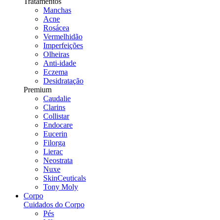
Tratamentos
Manchas
Acne
Rosácea
Vermelhidão
Imperfeições
Olheiras
Anti-idade
Eczema
Desidratação
Premium
Caudalie
Clarins
Collistar
Endocare
Eucerin
Filorga
Lierac
Neostrata
Nuxe
SkinCeuticals
Tony Moly
Corpo
Cuidados do Corpo
Pés