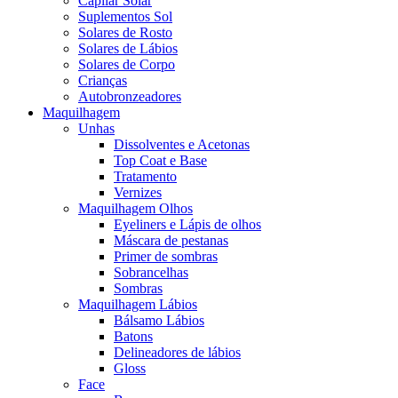
Capilar Solar
Suplementos Sol
Solares de Rosto
Solares de Lábios
Solares de Corpo
Crianças
Autobronzeadores
Maquilhagem
Unhas
Dissolventes e Acetonas
Top Coat e Base
Tratamento
Vernizes
Maquilhagem Olhos
Eyeliners e Lápis de olhos
Máscara de pestanas
Primer de sombras
Sobrancelhas
Sombras
Maquilhagem Lábios
Bálsamo Lábios
Batons
Delineadores de lábios
Gloss
Face