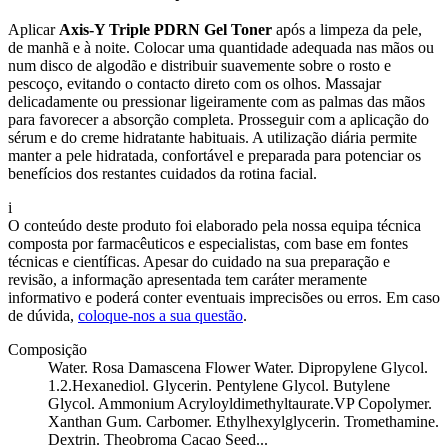
Aplicar
Axis-Y Triple PDRN Gel Toner
após a limpeza da pele,
de manhã e à noite. Colocar uma quantidade adequada nas mãos ou
num disco de algodão e distribuir suavemente sobre o rosto e
pescoço, evitando o contacto direto com os olhos. Massajar
delicadamente ou pressionar ligeiramente com as palmas das mãos
para favorecer a absorção completa. Prosseguir com a aplicação do
sérum e do creme hidratante habituais. A utilização diária permite
manter a pele hidratada, confortável e preparada para potenciar os
benefícios dos restantes cuidados da rotina facial.
i
O conteúdo deste produto foi elaborado pela nossa equipa técnica
composta por farmacêuticos e especialistas, com base em fontes
técnicas e científicas. Apesar do cuidado na sua preparação e
revisão, a informação apresentada tem caráter meramente
informativo e poderá conter eventuais imprecisões ou erros. Em caso
de dúvida,
coloque-nos a sua questão
.
Composição
Water. Rosa Damascena Flower Water. Dipropylene Glycol.
1.2.Hexanediol. Glycerin. Pentylene Glycol. Butylene
Glycol. Ammonium Acryloyldimethyltaurate.VP Copolymer.
Xanthan Gum. Carbomer. Ethylhexylglycerin. Tromethamine.
Dextrin. Theobroma Cacao Seed...