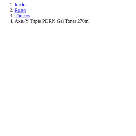
Início
Rosto
Tónicos
Axis-Y Triple PDRN Gel Toner 270ml