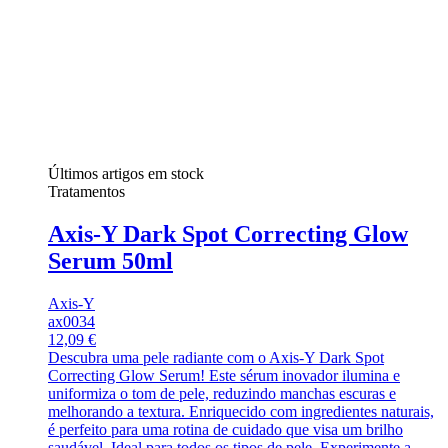
Últimos artigos em stock
Tratamentos
Axis-Y Dark Spot Correcting Glow
Serum 50ml
Axis-Y
ax0034
12,09 €
Descubra uma pele radiante com o Axis-Y Dark Spot
Correcting Glow Serum! Este sérum inovador ilumina e
uniformiza o tom de pele, reduzindo manchas escuras e
melhorando a textura. Enriquecido com ingredientes naturais,
é perfeito para uma rotina de cuidado que visa um brilho
saudável. Ideal para todos os tipos de pele. Experimente a