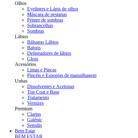
Olhos
Eyeliners e Lápis de olhos
Máscara de pestanas
Primer de sombras
Sobrancelhas
Sombras
Lábios
Bálsamo Lábios
Batons
Delineadores de lábios
Gloss
Acessórios
Limas e Pinças
Pincéis e Esponjas de maquilhagem
Unhas
Dissolventes e Acetonas
Top Coat e Base
Tratamento
Vernizes
Premium
Clarins
Galénic
Sensilis
Bem Estar
BEM ESTAR