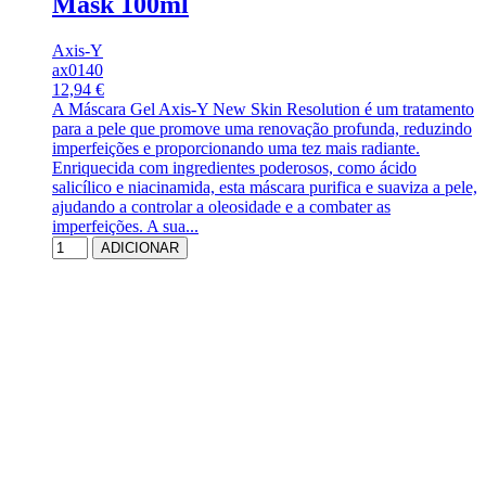
Mask 100ml
Axis-Y
ax0140
12,94 €
A Máscara Gel Axis-Y New Skin Resolution é um tratamento
para a pele que promove uma renovação profunda, reduzindo
imperfeições e proporcionando uma tez mais radiante.
Enriquecida com ingredientes poderosos, como ácido
salicílico e niacinamida, esta máscara purifica e suaviza a pele,
ajudando a controlar a oleosidade e a combater as
imperfeições. A sua...
ADICIONAR