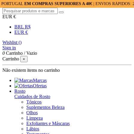
GAL
EM COMPRAS SUPERIORES A 40€
| ENVIOS RÁPIDOS: 24/48H
EUR €
BRL R$
EUR €
Wishlist (
)
Sign in
0
Carrinho
/
Vazio
Carrinho
×
Não existem items no carrinho
Marcas
Ofertas
Rosto
Cuidados de Rosto
Tónicos
Suplementos Beleza
Olhos
Limpeza
Exfoliantes e Máscaras
Lábios