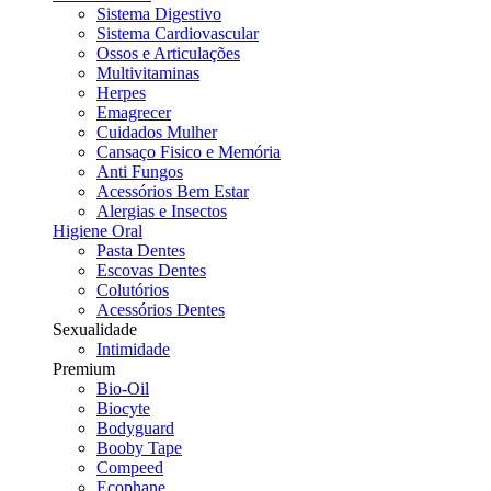
Sistema Digestivo
Sistema Cardiovascular
Ossos e Articulações
Multivitaminas
Herpes
Emagrecer
Cuidados Mulher
Cansaço Fisico e Memória
Anti Fungos
Acessórios Bem Estar
Alergias e Insectos
Higiene Oral
Pasta Dentes
Escovas Dentes
Colutórios
Acessórios Dentes
Sexualidade
Intimidade
Premium
Bio-Oil
Biocyte
Bodyguard
Booby Tape
Compeed
Ecophane