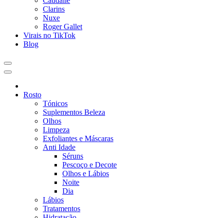
Caudalie
Clarins
Nuxe
Roger Gallet
Virais no TikTok
Blog
Rosto
Tónicos
Suplementos Beleza
Olhos
Limpeza
Exfoliantes e Máscaras
Anti Idade
Séruns
Pescoço e Decote
Olhos e Lábios
Noite
Dia
Lábios
Tratamentos
Hidratação