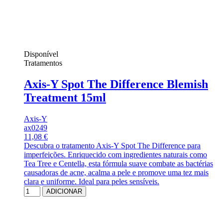
Disponível
Tratamentos
Axis-Y Spot The Difference Blemish
Treatment 15ml
Axis-Y
ax0249
11,08 €
Descubra o tratamento Axis-Y Spot The Difference para
imperfeições. Enriquecido com ingredientes naturais como
Tea Tree e Centella, esta fórmula suave combate as bactérias
causadoras de acne, acalma a pele e promove uma tez mais
clara e uniforme. Ideal para peles sensíveis.
ADICIONAR