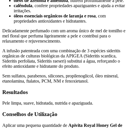
óleos de azeitona e amêndoa
, nutrem profundamente a pele.
calêndula
, confere propriedades apaziguantes e ajuda a evitar
irritações.
óleos essenciais orgânicos de laranja e rosa
, com
propriedades antioxidantes e hidratantes.
Delicadamente perfumado com um aroma único de mel de tomilho e
mel floral que perfuma ligeiramente a pele e contribui para o
relaxamento e rejuvenescimento.
A infusão patenteada com uma combinação de 3 espécies sideritis
orgânicas de culturas biológicas da APIGEA (Sideritis scardica,
Sideritis perfoliata, Sideritis raeseri) substitui a água, reforçando o
efeito antioxidante e hidratante do produto.
Sem sulfatos, parabenos, silicones, propilenoglicol, óleo mineral,
etanolamina, ftalatos, PCM, NM e fenoxietanol.
Resultados
Pele limpa, suave, hidratada, nutrida e apaziguada.
Conselhos de Utilização
Aplicar uma pequena quantidade de
Apivita Royal Honey Gel de