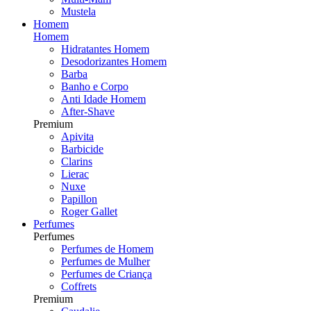
Mustela
Homem
Homem
Hidratantes Homem
Desodorizantes Homem
Barba
Banho e Corpo
Anti Idade Homem
After-Shave
Premium
Apivita
Barbicide
Clarins
Lierac
Nuxe
Papillon
Roger Gallet
Perfumes
Perfumes
Perfumes de Homem
Perfumes de Mulher
Perfumes de Criança
Coffrets
Premium