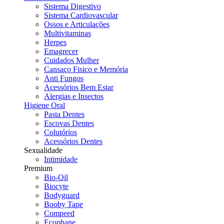
Sistema Digestivo
Sistema Cardiovascular
Ossos e Articulações
Multivitaminas
Herpes
Emagrecer
Cuidados Mulher
Cansaço Fisico e Memória
Anti Fungos
Acessórios Bem Estar
Alergias e Insectos
Higiene Oral
Pasta Dentes
Escovas Dentes
Colutórios
Acessórios Dentes
Sexualidade
Intimidade
Premium
Bio-Oil
Biocyte
Bodyguard
Booby Tape
Compeed
Ecophane