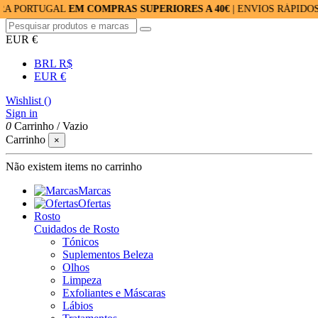
UGAL
EM COMPRAS SUPERIORES A 40€
| ENVIOS RÁPIDOS: 24/48H
EUR €
BRL R$
EUR €
Wishlist (
)
Sign in
0
Carrinho
/
Vazio
Carrinho
×
Não existem items no carrinho
Marcas
Ofertas
Rosto
Cuidados de Rosto
Tónicos
Suplementos Beleza
Olhos
Limpeza
Exfoliantes e Máscaras
Lábios