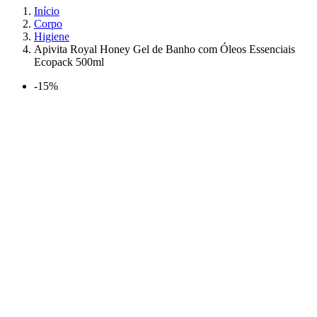
Início
Corpo
Higiene
Apivita Royal Honey Gel de Banho com Óleos Essenciais
Ecopack 500ml
-15%