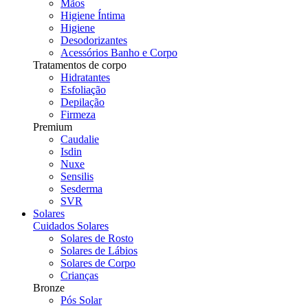
Mãos
Higiene Íntima
Higiene
Desodorizantes
Acessórios Banho e Corpo
Tratamentos de corpo
Hidratantes
Esfoliação
Depilação
Firmeza
Premium
Caudalie
Isdin
Nuxe
Sensilis
Sesderma
SVR
Solares
Cuidados Solares
Solares de Rosto
Solares de Lábios
Solares de Corpo
Crianças
Bronze
Pós Solar