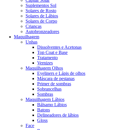
Capilar Solar
Suplementos Sol
Solares de Rosto
Solares de Lábios
Solares de Corpo
Crianças
Autobronzeadores
Maquilhagem
Unhas
Dissolventes e Acetonas
Top Coat e Base
Tratamento
Vernizes
Maquilhagem Olhos
Eyeliners e Lápis de olhos
Máscara de pestanas
Primer de sombras
Sobrancelhas
Sombras
Maquilhagem Lábios
Bálsamo Lábios
Batons
Delineadores de lábios
Gloss
Face