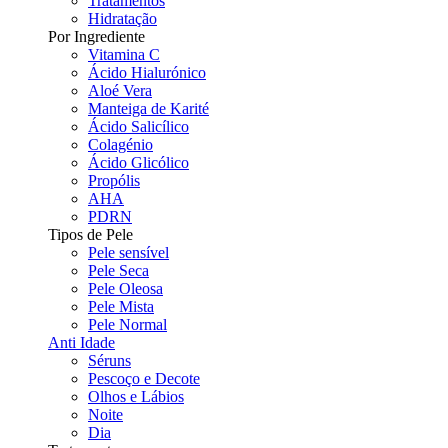
Tratamentos
Hidratação
Por Ingrediente
Vitamina C
Ácido Hialurónico
Aloé Vera
Manteiga de Karité
Ácido Salicílico
Colagénio
Ácido Glicólico
Propólis
AHA
PDRN
Tipos de Pele
Pele sensível
Pele Seca
Pele Oleosa
Pele Mista
Pele Normal
Anti Idade
Séruns
Pescoço e Decote
Olhos e Lábios
Noite
Dia