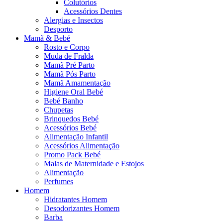
Colutórios
Acessórios Dentes
Alergias e Insectos
Desporto
Mamã & Bebé
Rosto e Corpo
Muda de Fralda
Mamã Pré Parto
Mamã Pós Parto
Mamã Amamentação
Higiene Oral Bebé
Bebé Banho
Chupetas
Brinquedos Bebé
Acessórios Bebé
Alimentação Infantil
Acessórios Alimentação
Promo Pack Bebé
Malas de Maternidade e Estojos
Alimentação
Perfumes
Homem
Hidratantes Homem
Desodorizantes Homem
Barba