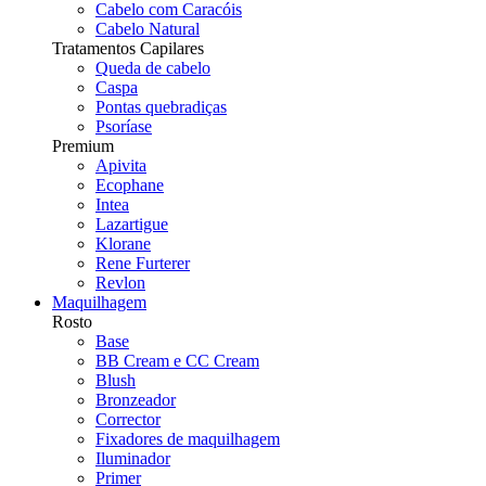
Cabelo com Caracóis
Cabelo Natural
Tratamentos Capilares
Queda de cabelo
Caspa
Pontas quebradiças
Psoríase
Premium
Apivita
Ecophane
Intea
Lazartigue
Klorane
Rene Furterer
Revlon
Maquilhagem
Rosto
Base
BB Cream e CC Cream
Blush
Bronzeador
Corrector
Fixadores de maquilhagem
Iluminador
Primer