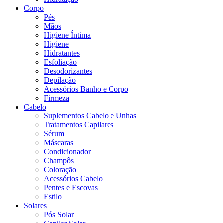
Corpo
Pés
Mãos
Higiene Íntima
Higiene
Hidratantes
Esfoliação
Desodorizantes
Depilação
Acessórios Banho e Corpo
Firmeza
Cabelo
Suplementos Cabelo e Unhas
Tratamentos Capilares
Sérum
Máscaras
Condicionador
Champôs
Coloração
Acessórios Cabelo
Pentes e Escovas
Estilo
Solares
Pós Solar