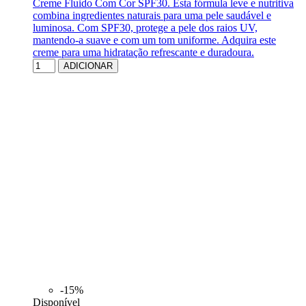
Creme Fluido Com Cor SPF30. Esta fórmula leve e nutritiva
combina ingredientes naturais para uma pele saudável e
luminosa. Com SPF30, protege a pele dos raios UV,
mantendo-a suave e com um tom uniforme. Adquira este
creme para uma hidratação refrescante e duradoura.
ADICIONAR
-15%
Disponível