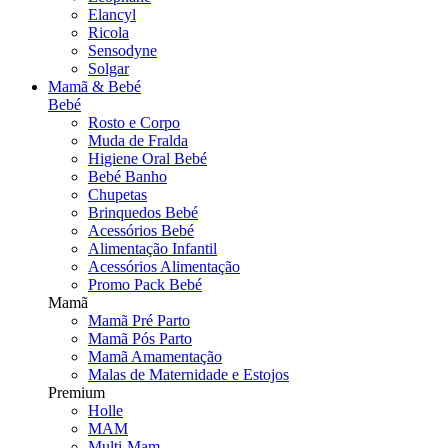
Elancyl
Ricola
Sensodyne
Solgar
Mamã & Bebé
Bebé
Rosto e Corpo
Muda de Fralda
Higiene Oral Bebé
Bebé Banho
Chupetas
Brinquedos Bebé
Acessórios Bebé
Alimentação Infantil
Acessórios Alimentação
Promo Pack Bebé
Mamã
Mamã Pré Parto
Mamã Pós Parto
Mamã Amamentação
Malas de Maternidade e Estojos
Premium
Holle
MAM
Multi-Mam