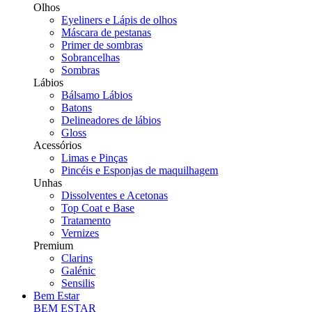
Olhos
Eyeliners e Lápis de olhos
Máscara de pestanas
Primer de sombras
Sobrancelhas
Sombras
Lábios
Bálsamo Lábios
Batons
Delineadores de lábios
Gloss
Acessórios
Limas e Pinças
Pincéis e Esponjas de maquilhagem
Unhas
Dissolventes e Acetonas
Top Coat e Base
Tratamento
Vernizes
Premium
Clarins
Galénic
Sensilis
Bem Estar
BEM ESTAR