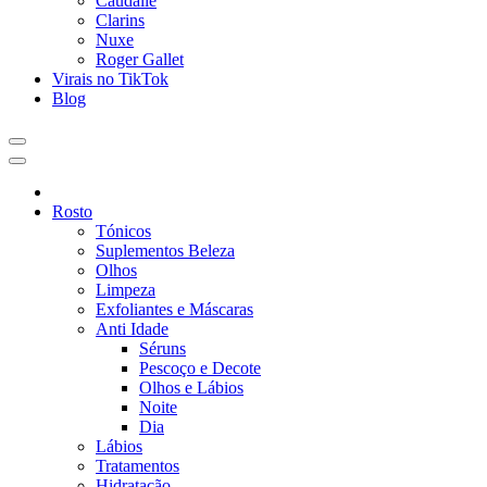
Caudalie
Clarins
Nuxe
Roger Gallet
Virais no TikTok
Blog
Rosto
Tónicos
Suplementos Beleza
Olhos
Limpeza
Exfoliantes e Máscaras
Anti Idade
Séruns
Pescoço e Decote
Olhos e Lábios
Noite
Dia
Lábios
Tratamentos
Hidratação