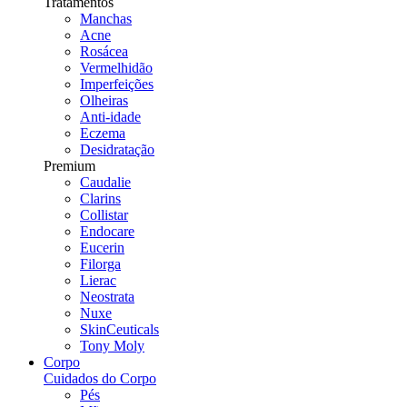
Tratamentos
Manchas
Acne
Rosácea
Vermelhidão
Imperfeições
Olheiras
Anti-idade
Eczema
Desidratação
Premium
Caudalie
Clarins
Collistar
Endocare
Eucerin
Filorga
Lierac
Neostrata
Nuxe
SkinCeuticals
Tony Moly
Corpo
Cuidados do Corpo
Pés