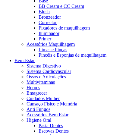
Base
BB Cream e CC Cream
Blush
Bronzeador
Corrector
Fixadores de maquilhagem
Iluminador
Primer
Acessórios Maquilhagem
Limas e Pinças
Pincéis e Esponjas de maquilhagem
Bem-Estar
Sistema Digestivo
Sistema Cardiovascular
Ossos e Articulações
Multivitaminas
Herpes
Emagrecer
Cuidados Mulher
Cansaço Fisico e Memória
Anti Fungos
Acessórios Bem Estar
Higiene Oral
Pasta Dentes
Escovas Dentes