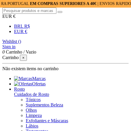
TUGAL
EM COMPRAS SUPERIORES A 40€
| ENVIOS RÁPIDOS: 24/48
EUR €
BRL R$
EUR €
Wishlist (
)
Sign in
0
Carrinho
/
Vazio
Carrinho
×
Não existem items no carrinho
Marcas
Ofertas
Rosto
Cuidados de Rosto
Tónicos
Suplementos Beleza
Olhos
Limpeza
Exfoliantes e Máscaras
Lábios