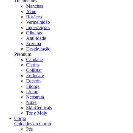
Tratamentos
Manchas
Acne
Rosácea
Vermelhidão
Imperfeições
Olheiras
Anti-idade
Eczema
Desidratação
Premium
Caudalie
Clarins
Collistar
Endocare
Eucerin
Filorga
Lierac
Neostrata
Nuxe
SkinCeuticals
Tony Moly
Corpo
Cuidados do Corpo
Pés