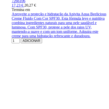
7266106
17,23 €
20,27 €
Termina em
Aproveite a proteção e hidratação da Apivita Aqua Beelicious
Creme Fluido Com Cor SPF30. Esta fórmula leve e nutritiva
combina ingredientes naturais para uma pele saudável e
luminosa. Com SPF30, protege a pele dos raios UV,
mantendo-a suave e com um tom uniforme. Adquira este
creme para uma hidratação refrescante e duradoura.
ADICIONAR