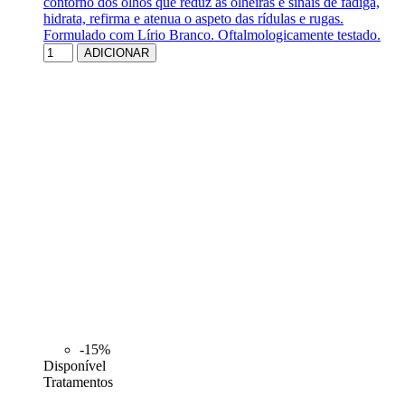
contorno dos olhos que reduz as olheiras e sinais de fadiga,
hidrata, refirma e atenua o aspeto das rídulas e rugas.
Formulado com Lírio Branco. Oftalmologicamente testado.
ADICIONAR
-15%
Disponível
Tratamentos