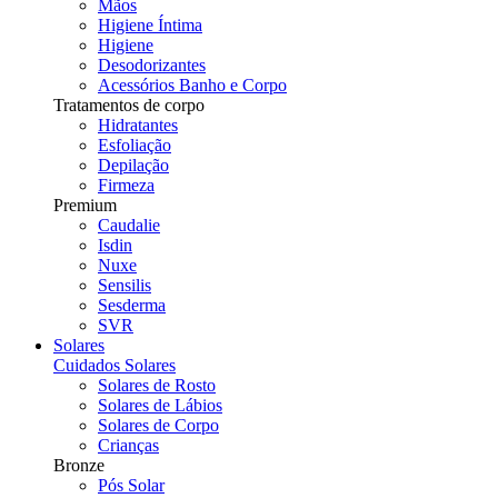
Mãos
Higiene Íntima
Higiene
Desodorizantes
Acessórios Banho e Corpo
Tratamentos de corpo
Hidratantes
Esfoliação
Depilação
Firmeza
Premium
Caudalie
Isdin
Nuxe
Sensilis
Sesderma
SVR
Solares
Cuidados Solares
Solares de Rosto
Solares de Lábios
Solares de Corpo
Crianças
Bronze
Pós Solar