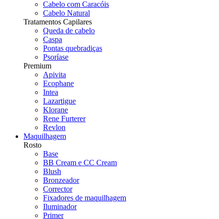
Cabelo com Caracóis
Cabelo Natural
Tratamentos Capilares
Queda de cabelo
Caspa
Pontas quebradiças
Psoríase
Premium
Apivita
Ecophane
Intea
Lazartigue
Klorane
Rene Furterer
Revlon
Maquilhagem
Rosto
Base
BB Cream e CC Cream
Blush
Bronzeador
Corrector
Fixadores de maquilhagem
Iluminador
Primer