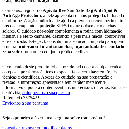
praia, piscina ou utilização diária.
Com o uso regular do
Apivita Bee Sun Safe Bag Anti Spot &
Anti Age Protection
, a pele apresenta-se mais protegida, hidratada
e uniforme. A ação antioxidante ajuda a prevenir o envelhecimento
precoce, enquanto a proteção SPF50 reduz o risco de manchas
solares. O cuidado pós-solar complementa a rotina com hidratação
intensiva e efeito calmante, deixando a pele mais macia, confortável
e revitalizada. Este pack constitui uma solução completa para quem
procura
proteção solar anti-manchas, ação anti-idade e cuidado
reparador
num único conjunto prático e eficaz.
i
O conteúdo deste produto foi elaborado pela nossa equipa técnica
composta por farmacêuticos e especialistas, com base em fontes
técnicas e científicas. Apesar do cuidado na sua preparação e
revisão, a informação apresentada tem caráter meramente
informativo e poderá conter eventuais imprecisões ou erros. Em caso
de dúvida,
coloque-nos a sua questão
.
Referencia
7575423
Envie-nos a sua pergunta
Seja o primeiro a fazer uma pergunta sobre este produto!
Consultar, revogar ou modificar dados