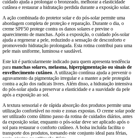
cuidado ajuda a prolongar o bronzeado, melhorar a elasticidade
cutânea e restaurar a hidratação perdida durante a exposição solar.
A ação combinada do protetor solar e do pós-solar permite uma
abordagem completa de proteção e reparação. Durante o dia, o
creme SPF50 protege contra os danos solares e previne o
aparecimento de manchas. Após a exposição, o cuidado pós-solar
ajuda a regenerar a pele, reduzindo a sensação de desconforto e
promovendo hidratação prolongada. Esta rotina contribui para uma
pele mais uniforme, luminosa e saudável.
Este kit é particularmente indicado para quem apresenta tendência
para
manchas solares, melasma, hiperpigmentação ou sinais de
envelhecimento cutâneo
. A utilização contínua ajuda a prevenir o
agravamento da pigmentação irregular e a manter a pele protegida
contra a ação dos radicais livres. Além disso, a hidratação intensiva
do pós-solar ajuda a preservar a elasticidade e a suavidade da pele
após a exposição ao sol.
A textura sensorial e de rápida absorção dos produtos permite uma
utilização confortável no rosto e zonas expostas. O creme solar pode
ser utilizado como último passo da rotina de cuidados diários, antes
da exposição solar, enquanto o pós-solar deve ser aplicado após o
sol para restaurar o conforto cutâneo. A bolsa incluída facilita o
transporte dos produtos, tornando este conjunto ideal para férias,