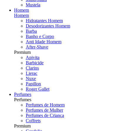
Mustela
Homem
Homem
Hidratantes Homem
Desodorizantes Homem
Barba
Banho e Corpo
Anti Idade Homem
After-Shave
Premium
Apivita
Barbicide
Clarins
Lierac
Nuxe
Papillon
Roger Gallet
Perfumes
Perfumes
Perfumes de Homem
Perfumes de Mulher
Perfumes de Criança
Coffrets
Premium