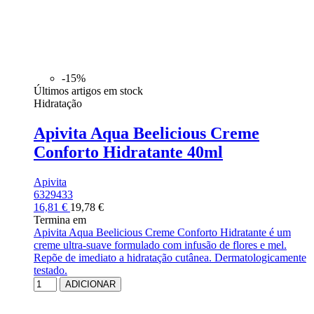
-15%
Últimos artigos em stock
Hidratação
Apivita Aqua Beelicious Creme
Conforto Hidratante 40ml
Apivita
6329433
16,81 €
19,78 €
Termina em
Apivita Aqua Beelicious Creme Conforto Hidratante é um
creme ultra-suave formulado com infusão de flores e mel.
Repõe de imediato a hidratação cutânea. Dermatologicamente
testado.
ADICIONAR