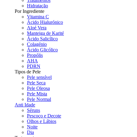
Tratamentos
Hidratação
Por Ingrediente
Vitamina C
Ácido Hialurónico
Aloé Vera
Manteiga de Karité
Ácido Salicílico
Colagénio
Ácido Glicólico
Propólis
AHA
PDRN
Tipos de Pele
Pele sensível
Pele Seca
Pele Oleosa
Pele Mista
Pele Normal
Anti Idade
Séruns
Pescoço e Decote
Olhos e Lábios
Noite
Dia