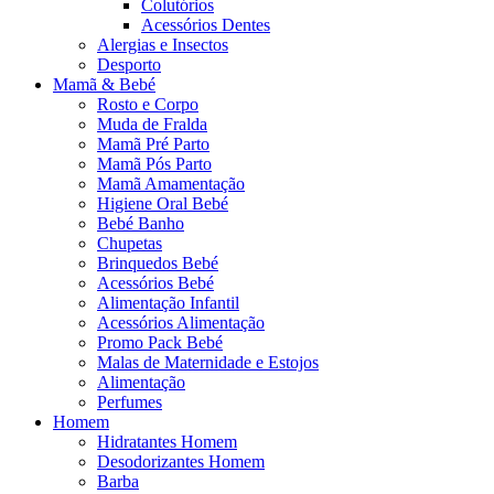
Colutórios
Acessórios Dentes
Alergias e Insectos
Desporto
Mamã & Bebé
Rosto e Corpo
Muda de Fralda
Mamã Pré Parto
Mamã Pós Parto
Mamã Amamentação
Higiene Oral Bebé
Bebé Banho
Chupetas
Brinquedos Bebé
Acessórios Bebé
Alimentação Infantil
Acessórios Alimentação
Promo Pack Bebé
Malas de Maternidade e Estojos
Alimentação
Perfumes
Homem
Hidratantes Homem
Desodorizantes Homem
Barba