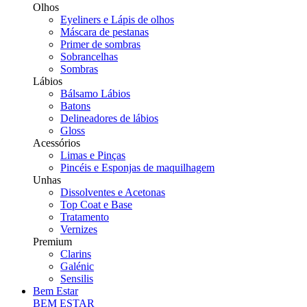
Olhos
Eyeliners e Lápis de olhos
Máscara de pestanas
Primer de sombras
Sobrancelhas
Sombras
Lábios
Bálsamo Lábios
Batons
Delineadores de lábios
Gloss
Acessórios
Limas e Pinças
Pincéis e Esponjas de maquilhagem
Unhas
Dissolventes e Acetonas
Top Coat e Base
Tratamento
Vernizes
Premium
Clarins
Galénic
Sensilis
Bem Estar
BEM ESTAR