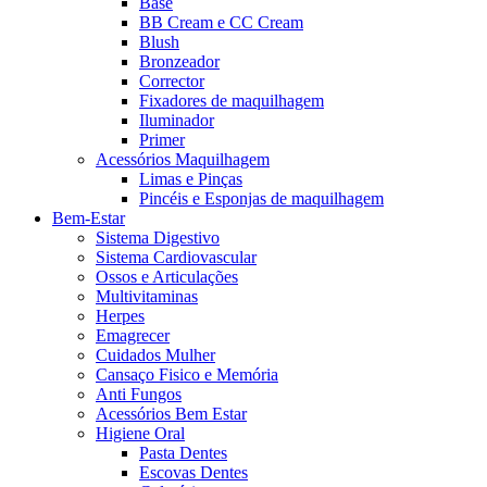
Base
BB Cream e CC Cream
Blush
Bronzeador
Corrector
Fixadores de maquilhagem
Iluminador
Primer
Acessórios Maquilhagem
Limas e Pinças
Pincéis e Esponjas de maquilhagem
Bem-Estar
Sistema Digestivo
Sistema Cardiovascular
Ossos e Articulações
Multivitaminas
Herpes
Emagrecer
Cuidados Mulher
Cansaço Fisico e Memória
Anti Fungos
Acessórios Bem Estar
Higiene Oral
Pasta Dentes
Escovas Dentes