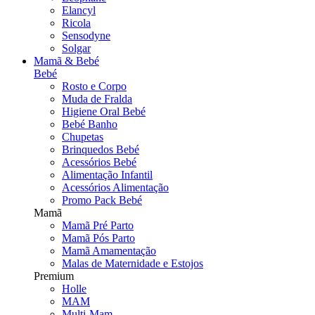
Elancyl
Ricola
Sensodyne
Solgar
Mamã & Bebé
Bebé
Rosto e Corpo
Muda de Fralda
Higiene Oral Bebé
Bebé Banho
Chupetas
Brinquedos Bebé
Acessórios Bebé
Alimentação Infantil
Acessórios Alimentação
Promo Pack Bebé
Mamã
Mamã Pré Parto
Mamã Pós Parto
Mamã Amamentação
Malas de Maternidade e Estojos
Premium
Holle
MAM
Multi-Mam