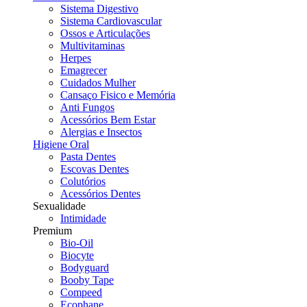
Sistema Digestivo
Sistema Cardiovascular
Ossos e Articulações
Multivitaminas
Herpes
Emagrecer
Cuidados Mulher
Cansaço Fisico e Memória
Anti Fungos
Acessórios Bem Estar
Alergias e Insectos
Higiene Oral
Pasta Dentes
Escovas Dentes
Colutórios
Acessórios Dentes
Sexualidade
Intimidade
Premium
Bio-Oil
Biocyte
Bodyguard
Booby Tape
Compeed
Ecophane