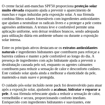
O creme facial anti-manchas SPF50 proporciona
proteção solar
muito elevada
enquanto ajuda a prevenir o aparecimento de
manchas e rugas induzidas pela exposição solar. A sua fórmula
combina filtros solares fotoestáveis com ingredientes antioxidantes
que ajudam a neutralizar os radicais livres e a proteger a pele contra
agressões ambientais. A textura leve e confortável permite uma
aplicação uniforme, sem deixar resíduos brancos, sendo adequada
para utilização diária em ambiente urbano ou durante a exposição
solar intensa.
Entre os principais ativos destacam-se os
extratos antioxidantes
naturais
e ingredientes hidratantes que contribuem para reforçar a
barreira cutânea e manter a pele confortável ao longo do dia. A
presença de ingredientes com ação hidratante ajuda a prevenir a
desidratação causada pelo sol, enquanto os agentes calmantes
contribuem para reduzir a sensação de calor e desconforto cutâneo.
Este cuidado solar ajuda ainda a melhorar a elasticidade da pele,
mantendo-a mais suave e protegida.
O cuidado pós-solar incluído neste pack foi desenvolvido para atuar
após a exposição solar, ajudando a
acalmar, hidratar e reparar a
pele
. A sua fórmula refrescante ajuda a reduzir a sensação de calor,
vermelhidão e secura, proporcionando conforto imediato.
Enriquecido com ingredientes hidratantes e suavizantes, este