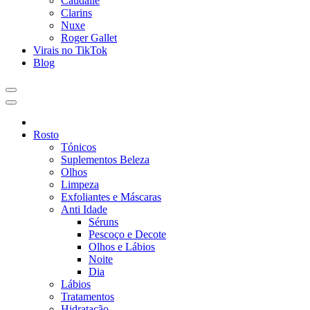
Caudalie
Clarins
Nuxe
Roger Gallet
Virais no TikTok
Blog
Rosto
Tónicos
Suplementos Beleza
Olhos
Limpeza
Exfoliantes e Máscaras
Anti Idade
Séruns
Pescoço e Decote
Olhos e Lábios
Noite
Dia
Lábios
Tratamentos
Hidratação