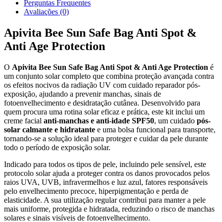
Perguntas Frequentes
Avaliações (0)
Apivita Bee Sun Safe Bag Anti Spot &
Anti Age Protection
O
Apivita Bee Sun Safe Bag Anti Spot & Anti Age Protection
é
um conjunto solar completo que combina proteção avançada contra
os efeitos nocivos da radiação UV com cuidado reparador pós-
exposição, ajudando a prevenir manchas, sinais de
fotoenvelhecimento e desidratação cutânea. Desenvolvido para
quem procura uma rotina solar eficaz e prática, este kit inclui um
creme facial
anti-manchas e anti-idade SPF50
, um cuidado
pós-
solar calmante e hidratante
e uma bolsa funcional para transporte,
tornando-se a solução ideal para proteger e cuidar da pele durante
todo o período de exposição solar.
Indicado para todos os tipos de pele, incluindo pele sensível, este
protocolo solar ajuda a proteger contra os danos provocados pelos
raios UVA, UVB, infravermelhos e luz azul, fatores responsáveis
pelo envelhecimento precoce, hiperpigmentação e perda de
elasticidade. A sua utilização regular contribui para manter a pele
mais uniforme, protegida e hidratada, reduzindo o risco de manchas
solares e sinais visíveis de fotoenvelhecimento.