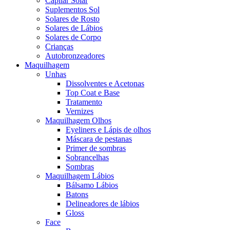
Capilar Solar
Suplementos Sol
Solares de Rosto
Solares de Lábios
Solares de Corpo
Crianças
Autobronzeadores
Maquilhagem
Unhas
Dissolventes e Acetonas
Top Coat e Base
Tratamento
Vernizes
Maquilhagem Olhos
Eyeliners e Lápis de olhos
Máscara de pestanas
Primer de sombras
Sobrancelhas
Sombras
Maquilhagem Lábios
Bálsamo Lábios
Batons
Delineadores de lábios
Gloss
Face