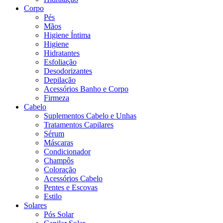
Corpo
Pés
Mãos
Higiene Íntima
Higiene
Hidratantes
Esfoliação
Desodorizantes
Depilação
Acessórios Banho e Corpo
Firmeza
Cabelo
Suplementos Cabelo e Unhas
Tratamentos Capilares
Sérum
Máscaras
Condicionador
Champôs
Coloração
Acessórios Cabelo
Pentes e Escovas
Estilo
Solares
Pós Solar